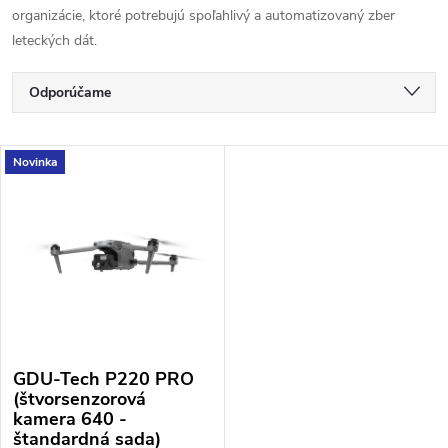
organizácie, ktoré potrebujú spoľahlivý a automatizovaný zber
leteckých dát.
R
Odporúčame
a
Najlacnejšie
V
Novinka
d
Najdrahšie
ý
Najpredávanejšie
e
p
Abecedne
n
i
i
s
e
GDU-Tech P220 PRO
p
p
(štvorsenzorová
kamera 640 -
r
štandardná sada)