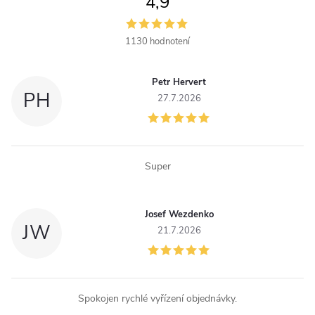
4,9
d
a
1130 hodnotení
c
Petr Hervert
i
PH
27.7.2026
e
p
Super
r
v
Josef Wezdenko
JW
k
21.7.2026
y
v
Spokojen rychlé vyřízení objednávky.