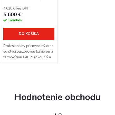
r
o
4 628 € bez DPH
o
5 600 €
d
Skladom
d
u
u
DO KOŠÍKA
k
k
Profesionálny priemyselný dron
t
so štvorsenzorovou kamerou a
t
termovíziou 640. Širokouhlý a
o
teleobjektív 48 MP, 10× optický
o
a 160× hybridný zoom,
termovízia 640 × 512 px a...
v
O
v
v
Hodnotenie obchodu
l
á