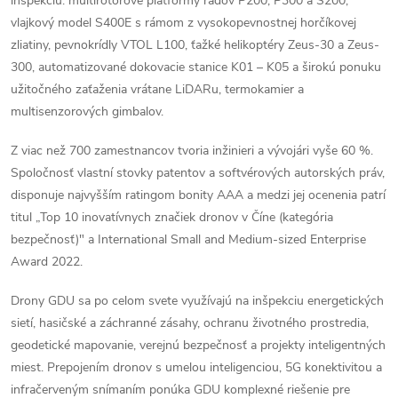
inšpekciu: multirotorové platformy radov P200, P300 a S200,
vlajkový model S400E s rámom z vysokopevnostnej horčíkovej
zliatiny, pevnokrídly VTOL L100, ťažké helikoptéry Zeus-30 a Zeus-
300, automatizované dokovacie stanice K01 – K05 a širokú ponuku
užitočného zaťaženia vrátane LiDARu, termokamier a
multisenzorových gimbalov.
Z viac než 700 zamestnancov tvoria inžinieri a vývojári vyše 60 %.
Spoločnosť vlastní stovky patentov a softvérových autorských práv,
disponuje najvyšším ratingom bonity AAA a medzi jej ocenenia patrí
titul „Top 10 inovatívnych značiek dronov v Číne (kategória
bezpečnosť)" a International Small and Medium-sized Enterprise
Award 2022.
Drony GDU sa po celom svete využívajú na inšpekciu energetických
sietí, hasičské a záchranné zásahy, ochranu životného prostredia,
geodetické mapovanie, verejnú bezpečnosť a projekty inteligentných
miest. Prepojením dronov s umelou inteligenciou, 5G konektivitou a
infračerveným snímaním ponúka GDU komplexné riešenie pre