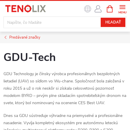
Prejsť
NÁKUPN
na
KOŠÍK
obsah
HĽADAŤ
Predávané značky
GDU-Tech
GDU Technology je čínsky výrobca profesionálnych bezpilotných
lietadiel (UAV) so sídlom vo Wu-chane. Spoločnosť bola založená v
roku 2015 a už o rok neskôr si získala celosvetovú pozornosť
modelom BYRD – prvým plne skladacím spotrebiteľským dronom na
svete, ktorý bol nominovaný na ocenenie CES Best UAV.
Dnes sa GDU sústreďuje výhradne na priemyselné a profesionálne
nasadenie. Vyvíja kompletný ekosystém pre autonómnu leteckú