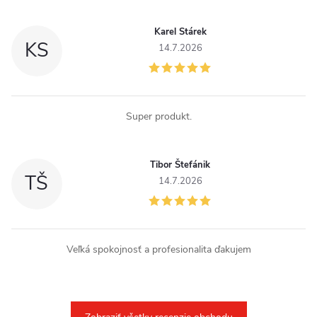
ý
p
Karel Stárek
KS
14.7.2026
i
s
u
Super produkt.
Tibor Štefánik
TŠ
14.7.2026
Veľká spokojnosť a profesionalita ďakujem