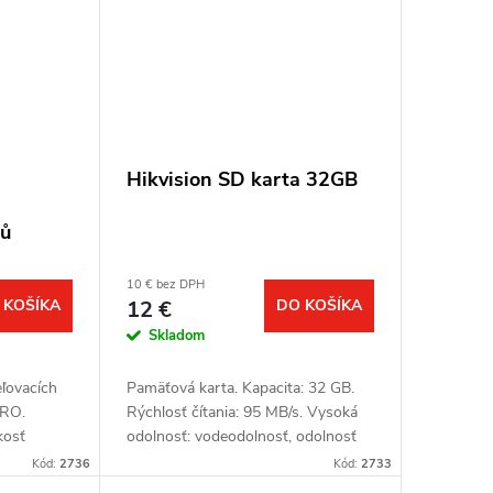
Hikvision SD karta 32GB
čů
10 € bez DPH
 KOŠÍKA
12 €
DO KOŠÍKA
Skladom
ľovacích
Pamäťová karta. Kapacita: 32 GB.
CRO.
Rýchlosť čítania: 95 MB/s. Vysoká
kosť
odolnosť: vodeodolnosť, odolnosť
 30 cm.
voči vysokým aj nízkym teplotám,
Kód:
2736
Kód:
2733
r termo
odolnosť voči vibráciám a