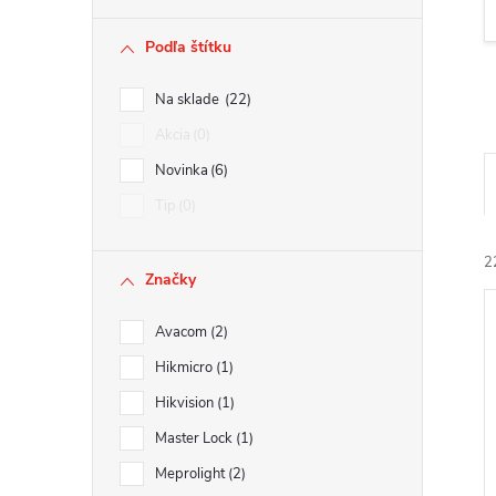
ý
Podľa štítku
p
Na sklade
22
a
Akcia
0
Novinka
6
n
Tip
0
e
2
Značky
l
Avacom
2
Hikmicro
1
Hikvision
1
i
Master Lock
1
i
Meprolight
2