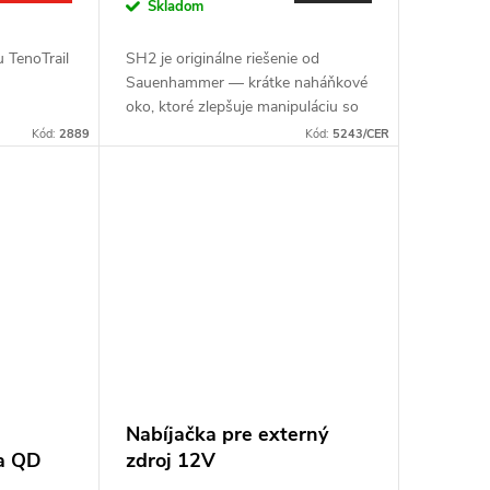
Skladom
 TenoTrail
SH2 je originálne riešenie od
Sauenhammer — krátke naháňkové
oko, ktoré zlepšuje manipuláciu so
zbraňou a dokáže nahradiť aj
Kód:
2889
Kód:
5243/CER
streleckú palicu. Druhá vylepšená
generácia z...
Nabíjačka pre externý
 a QD
zdroj 12V