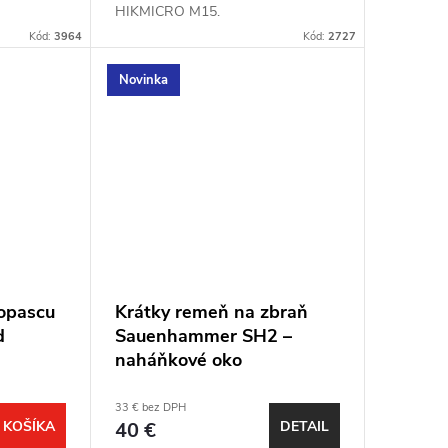
HIKMICRO M15.
Kód:
3964
Kód:
2727
Novinka
topascu
Krátky remeň na zbraň
d
Sauenhammer SH2 –
naháňkové oko
33 € bez DPH
 KOŠÍKA
40 €
DETAIL