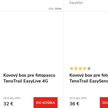
EasyMini.
Kód:
3044
Kovový box pre fotopascu
Kovový box pre fo
TenoTrail EasyLive 4G
TenoTrail EasySen
26 € bez DPH
30 € bez DPH
32 €
DO KOŠÍKA
36 €
DO