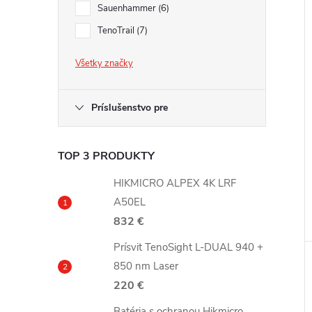
Sauenhammer
6
TenoTrail
7
Všetky značky
Príslušenstvo pre
TOP 3 PRODUKTY
HIKMICRO ALPEX 4K LRF
A50EL
832 €
Prísvit TenoSight L-DUAL 940 +
850 nm Laser
220 €
Batéria s ochranou Hikmicro