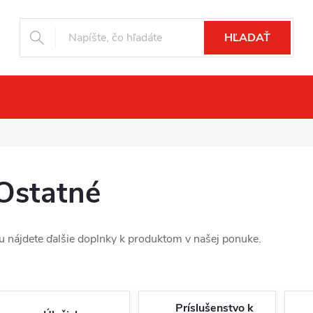
HĽADAŤ
čné videnie
Drony
Fotopasce
Pr
Ostatné
u nájdete ďalšie doplnky k produktom v našej ponuke.
Príslušenstvo k