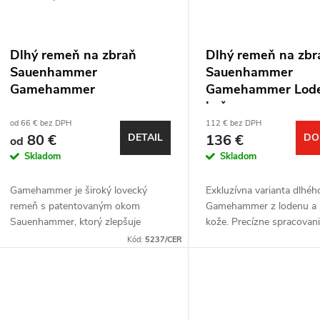
e
s
p
p
Dlhý remeň na zbraň
Dlhý remeň na zbr
r
Sauenhammer
Sauenhammer
r
Gamehammer
Gamehammer Lod
o
koža
o
od 66 € bez DPH
112 € bez DPH
80 €
DETAIL
136 €
DO
od
d
d
Skladom
Skladom
u
Gamehammer je široký lovecký
Exkluzívna varianta dlhé
u
remeň s patentovaným okom
Gamehammer z lodenu a p
k
Sauenhammer, ktorý zlepšuje
kože. Precízne spracovani
k
manipuláciu so zbraňou a dokáže
elegancia a prvotriedne p
Kód:
5237/CER
t
nahradiť aj streleckú palicu.
materiály v kombinácii s
t
Vyrobený z odolného...
patentovaným okom...
o
o