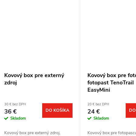
terče: 50 mm. Výdrž...
Kovový box pre externý
Kovový box pre fo
zdroj
fotopast TenoTrail
EasyMini
30 € bez DPH
20 € bez DPH
36 €
DO KOŠÍKA
24 €
DO
Skladom
Skladom
Kovový box pre externý zdroj.
Kovový box pre fotopascu