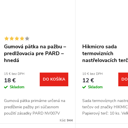
v
v
Gumová pätka na pažbu –
Hikmicro sada
predlžovacia pre PARD –
termovizních
hnedá
nastřelovacích ter
15 € bez DPH
10 € bez DPH
18 €
DO KOŠÍKA
12 €
DO
Skladom
Skladom
Gumová pätka primárne určená na
Sada termovíznych nastre
predĺženie pažby pri súčasnom
terčov od značky HIKMI
použití zásadky PARD NV007V
Papierový terč: 10 ks. Veľ
alebo NV007A.
papierových terčov: 30 ×
Kód:
944
Termo terč: 10 ks. Prieme