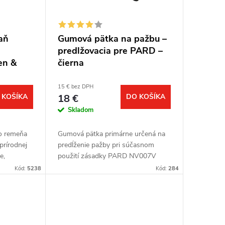
aň
Gumová pätka na pažbu –
predlžovacia pre PARD –
en &
čierna
15 € bez DPH
 KOŠÍKA
18 €
DO KOŠÍKA
Skladom
ho remeňa
Gumová pätka primárne určená na
rírodnej
predĺženie pažby pri súčasnom
e,
použití zásadky PARD NV007V
rírodné
alebo NV007A.
Kód:
5238
Kód:
284