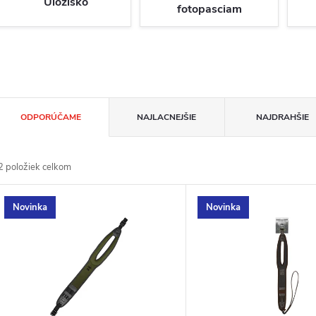
Úložisko
fotopasciam
R
ODPORÚČAME
NAJLACNEJŠIE
NAJDRAHŠIE
a
2
položiek celkom
d
V
Novinka
Novinka
e
ý
n
p