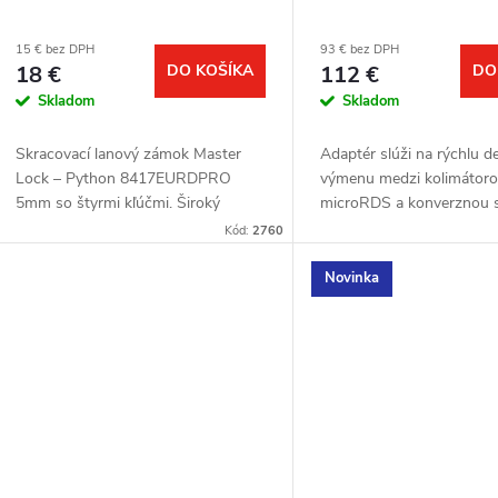
15 € bez DPH
93 € bez DPH
18 €
DO KOŠÍKA
112 €
DO
Skladom
Skladom
Skracovací lanový zámok Master
Adaptér slúži na rýchlu 
Lock – Python 8417EURDPRO
výmenu medzi kolimátor
5mm so štyrmi kľúčmi. Široký
microRDS a konverznou 
rozsah použitia a uplatnenia. Ideálne
vhodné pre akúkoľvek lišt
Kód:
2760
pre zabezpečenie fotopascí.
Picatinny.
Novinka