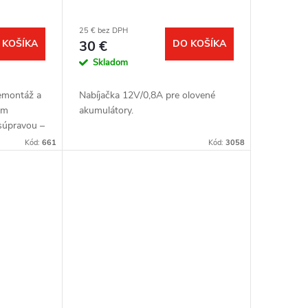
25 € bez DPH
 KOŠÍKA
30 €
DO KOŠÍKA
Skladom
demontáž a
Nabíjačka 12V/0,8A pre olovené
om
akumulátory.
súpravou –
u
Kód:
661
Kód:
3058