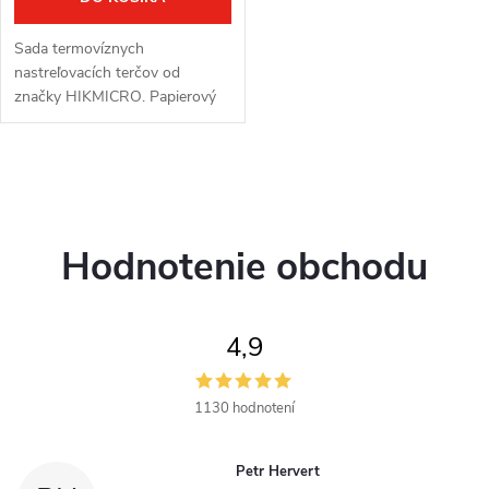
Sada termovíznych
nastreľovacích terčov od
značky HIKMICRO. Papierový
terč: 10 ks. Veľkosť papierových
terčov: 30 × 30 cm. Termo terč:
10 ks. Priemer termo terče: 50
O
mm. Výdrž...
v
Hodnotenie obchodu
l
á
4,9
d
a
1130 hodnotení
c
Petr Hervert