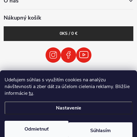
O nás
Nákupný košík
0
KS /
0 €
VODP
Obchodné podmienky
Udeľujem súhlas s využitím cookies na analýzu
Zásady spracovania osobných údajov
návštevnosti a zber dát za účelom cielenia reklamy. Bližšie
Spätný odber vyradených elektrických zariadení / batérií
informácie
tu
.
Nastavenie
Copyright 2026
Tenolix.cz by ThermVisia - noční vidění a termovize
.
Všetky práva vyhradené.
Odmietnuť
Súhlasím
Vytvoril Shoptet Premium