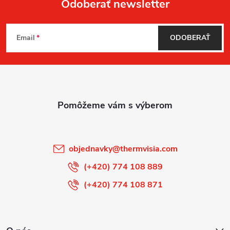
Odoberať newsletter
Z
Email
ODOBERAŤ
á
p
ä
t
i
objednavky
@
thermvisia.com
e
(+420) 774 108 889
(+420) 774 108 871