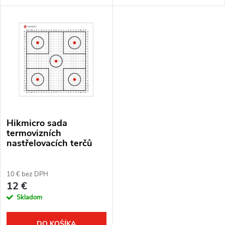
o
PARD NV007V alebo NV007A.
PARD NV007V alebo NV007A.
o
v
v
Hikmicro sada
termovizních
nastřelovacích terčů
10 € bez DPH
12 €
Skladom
DO KOŠÍKA