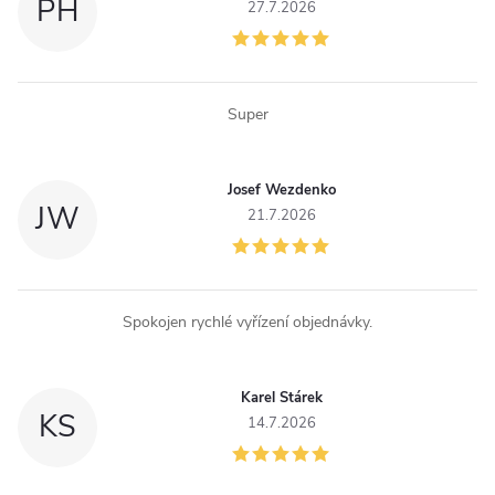
i
PH
27.7.2026
e
p
Super
r
v
Josef Wezdenko
JW
k
21.7.2026
y
v
Spokojen rychlé vyřízení objednávky.
ý
p
Karel Stárek
KS
14.7.2026
i
s