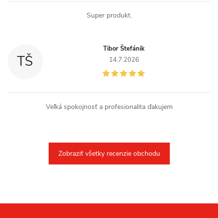
u
Super produkt.
Tibor Štefánik
TŠ
14.7.2026
Veľká spokojnosť a profesionalita ďakujem
Zobraziť všetky recenzie obchodu