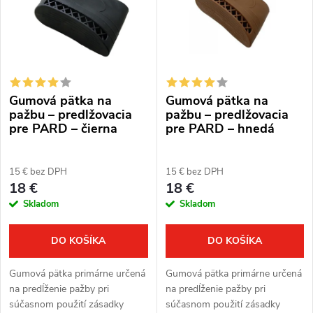
p
Abecedne
n
i
i
s
e
Gumová pätka na
Gumová pätka na
p
p
pažbu – predlžovacia
pažbu – predlžovacia
pre PARD – čierna
pre PARD – hnedá
r
r
o
15 € bez DPH
15 € bez DPH
o
18 €
18 €
d
Skladom
Skladom
d
u
u
DO KOŠÍKA
DO KOŠÍKA
k
k
Gumová pätka primárne určená
Gumová pätka primárne určená
t
na predĺženie pažby pri
na predĺženie pažby pri
t
súčasnom použití zásadky
súčasnom použití zásadky