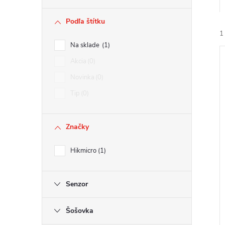
ý
Podľa štítku
p
1
Na sklade
1
a
Akcia
0
Novinka
0
n
Tip
0
e
i
i
Značky
l
Hikmicro
1
Senzor
Šošovka