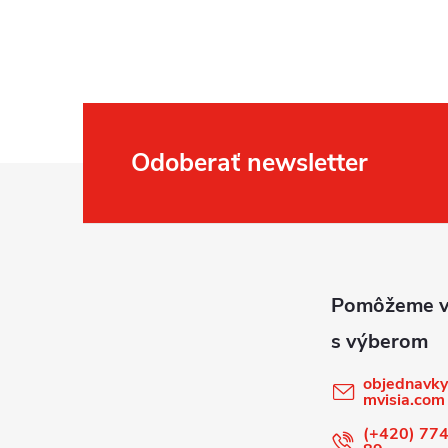
Odoberať newsletter
Z
á
p
ä
t
objednavky
mvisia.com
i
(+420) 774