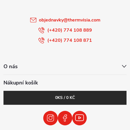
í
objednavky
@
thermvisia.com
(+420) 774 108 889
(+420) 774 108 871
O nás
Nákupní košík
0
KS /
0 KČ