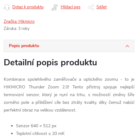
Dotaz k produktu
Hlídací pes
Sdílet
Značka:
Hikmicro
Záruka
:
3 roky
Popis produktu
Detailní popis produktu
Kombinace spolehlivého zaměřovače a optického zoomu - to je
HIKMICRO Thunder Zoom 2.0! Tento přístroj spojuje nejlep
ší
termovizní senzor, který je nyní na trhu, s možností změny šíře
zorného pole a přiblížení cíle bez ztráty kvality, díky čemuž nabízí
perfektní obraz na velikou vzdálenost.
Senzor 640 × 512 px
Teplotní citlivost ≤ 20 mK