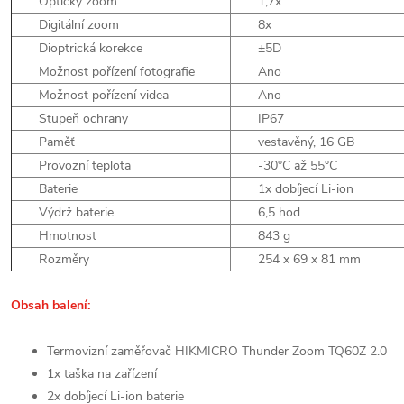
Optický zoom
1,7x
Digitální zoom
8x
Dioptrická korekce
±5D
Možnost pořízení fotografie
Ano
Možnost pořízení videa
Ano
Stupeň ochrany
IP67
Paměť
vestavěný, 16 GB
Provozní teplota
-30°C až 55°C
Baterie
1x dobíjecí Li-ion
Výdrž baterie
6,5 hod
Hmotnost
843 g
Rozměry
254 x 69 x 81 mm
Obsah balení:
Termovizní zaměřovač HIKMICRO Thunder Zoom TQ60Z 2.0
1x taška na zařízení
2x dobíjecí Li-ion baterie