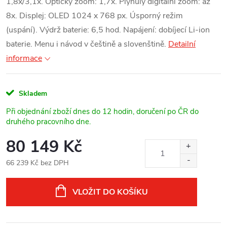
1,8x/3,1x. Optický zoom: 1,7
x
. Plynulý digitální zoom: až
8x. Displej: OLED 1024 x 768 px. Úsporný režim
(uspání). Výdrž baterie: 6,5 hod. Napájení: dobíjecí Li-ion
baterie. Menu i návod v češtině a slovenštině.
Detailní
informace
Skladem
Při objednání zboží dnes do 12 hodin, doručení po ČR do
druhého pracovního dne.
80 149 Kč
66 239 Kč bez DPH
Měrná
cena:
VLOŽIT DO KOŠÍKU