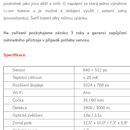
podmínek jako jsou déšť a sníh. O napájení se stará jedna výměnná
Li-ion baterie a je možné k dobíjení využít i externí zdroj
(powerbanku). Šetří baterii díky režimu spánku.
Na zařízení poskytujeme záruku 3 roky a garanci zapůjčení
náhradního přístroje v případě potřeby servisu.
Specifikace:
Senzor
640 × 512 px
Teplotní citlivost
≤ 20 mK
Rozlišení displeje
1024 x 768 px
Wi-Fi
Ano
Čočka
35 / 60 mm
Detekce
1800 / 3000 m
Optické zvětšení
1,8x / 3,1x
Zorné pole
12,5° x 10,0° / 7,3° x 5,9°