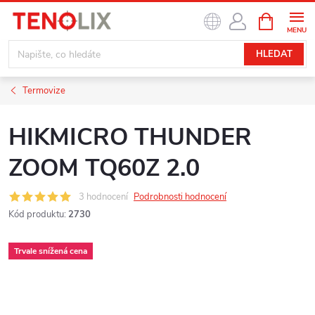
Přejít
NÁKUPNÍ
na
KOŠÍK
obsah
HLEDAT
Termovize
HIKMICRO THUNDER
ZOOM TQ60Z 2.0
3 hodnocení
Podrobnosti hodnocení
Kód produktu:
2730
Trvale snížená cena