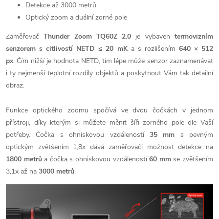
Detekce až 3000 metrů
Optický zoom a duální zorné pole
Zaměřovač
Thunder Zoom TQ60Z 2.0
je vybaven
termovizním
senzorem s citlivostí
NETD
≤ 20 mK
a s rozlišením
640 × 512
px
. Čím nižší je hodnota NETD, tím lépe může senzor zaznamenávat
i ty nejmenší teplotní rozdíly objektů a poskytnout Vám tak detailní
obraz.
Funkce optického zoomu spočívá ve dvou čočkách v jednom
přístroji, díky kterým si můžete měnit šíři zorného pole dle Vaší
potřeby. Čočka s ohniskovou vzdáleností
35 mm
s pevným
optickým zvětšením 1,8x dává zaměřovači možnost detekce na
1800 metrů
a čočka s ohniskovou vzdáleností
60 mm
se zvětšením
3,1x až na
30
00 metrů
.