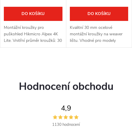
DO KOŠÍKU
DO KOŠÍKU
Montážní kroužky pro
Kvalitní 30 mm ocelové
puškohled Hikmicro Alpex 4K
montážní kroužky na weaver
Lite. Vnitřní průměr kroužků: 30
lištu. Vhodné pro modely
mm. Nastavitelná výška osy:
Hikmicro Stellar, Alpex, PARD
35-41 mm. Vhodný na lišty:
DS35 a ThermTec Ares.
Picatinny, weaver. Konzolové
O
provedení.
v
Hodnocení obchodu
l
á
4,9
d
a
1130 hodnocení