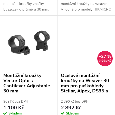
t
montážní kroužky značky
montážní kroužky na weaver.
ů
Luszczek o průměru 30 mm.
Vhodná pro modely HIKMICRO
ů
Stellar, Alpex, PARD DS35 a
ThermTec Ares.
–27 %
3 991 Kč
Montážní kroužky
Ocelové montážní
Vector Optics
kroužky na Weaver 30
Cantilever Adjustable
mm pro puškohledy
30 mm
Stellar, Alpex, DS35 a
Ares
909 Kč bez DPH
2 390 Kč bez DPH
1 100 Kč
2 892 Kč
Skladem
Skladem