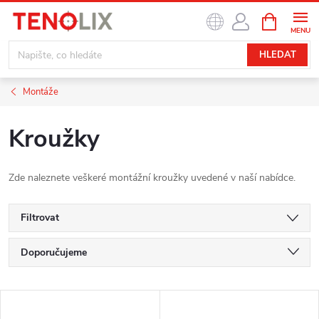
Přejít
NÁKUPNÍ
na
KOŠÍK
obsah
HLEDAT
Montáže
Kroužky
Zde naleznete veškeré montážní kroužky uvedené v naší nabídce.
Filtrovat
Ř
Doporučujeme
a
Nejlevnější
V
z
Nejdražší