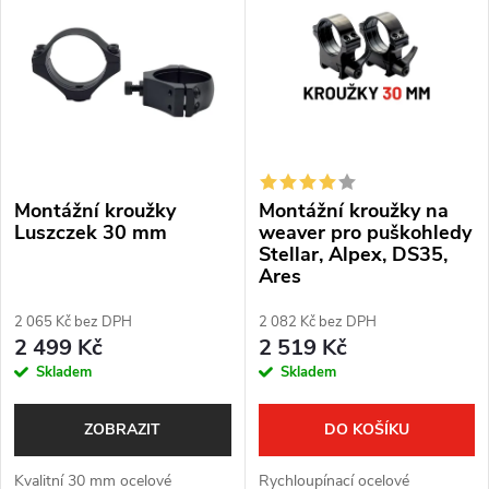
ý
Nejprodávanější
e
p
Abecedně
n
i
í
s
p
Montážní kroužky
Montážní kroužky na
p
r
Luszczek 30 mm
weaver pro puškohledy
Stellar, Alpex, DS35,
r
Ares
o
o
2 065 Kč bez DPH
2 082 Kč bez DPH
d
2 499 Kč
2 519 Kč
d
Skladem
Skladem
u
u
k
ZOBRAZIT
DO KOŠÍKU
k
t
Kvalitní 30 mm ocelové
Rychloupínací ocelové