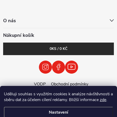
O nás
Nákupní košík
0
KS /
0 KČ
VODP
Obchodní podmínky
Zásady zpracování osobních údajů
Uděluji souhlas s využitím cookies k analýze návštěvnosti a
Zpětný odběr vysloužilých elektrozařízení / baterií
sběru dat za účelem cílení reklamy. Bližší informace
zde
.
Nastavení