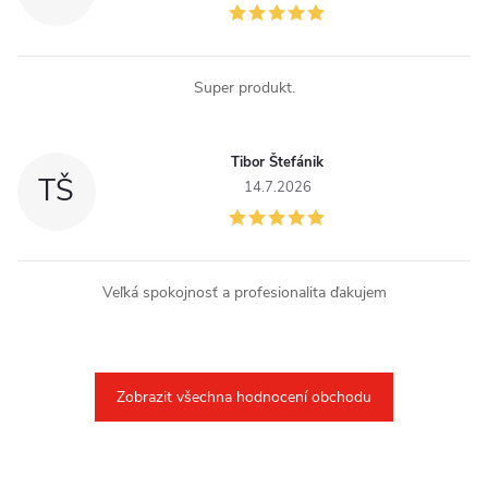
s
u
Super produkt.
Tibor Štefánik
TŠ
14.7.2026
Veľká spokojnosť a profesionalita ďakujem
Zobrazit všechna hodnocení obchodu