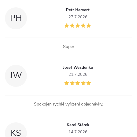
c
Petr Hervert
í
PH
27.7.2026
p
r
Super
v
k
Josef Wezdenko
JW
y
21.7.2026
v
ý
Spokojen rychlé vyřízení objednávky.
p
i
Karel Stárek
KS
14.7.2026