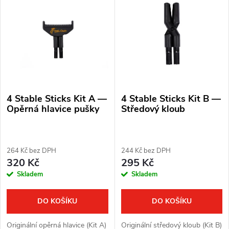
ý
Nejprodávanější
e
p
Abecedně
n
i
í
s
p
4 Stable Sticks Kit A —
4 Stable Sticks Kit B —
p
r
Opěrná hlavice pušky
Středový kloub
r
o
o
264 Kč bez DPH
244 Kč bez DPH
d
320 Kč
295 Kč
d
Skladem
Skladem
u
u
k
DO KOŠÍKU
DO KOŠÍKU
k
t
Originální opěrná hlavice (Kit A)
Originální středový kloub (Kit B)