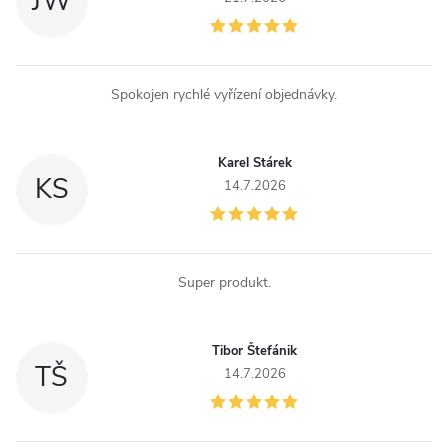
JW
y
v
ý
Spokojen rychlé vyřízení objednávky.
p
i
Karel Stárek
KS
14.7.2026
s
u
Super produkt.
Tibor Štefánik
TŠ
14.7.2026