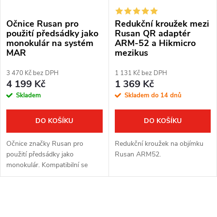
Očnice Rusan pro
Redukční kroužek mezi
použití předsádky jako
Rusan QR adaptér
monokulár na systém
ARM-52 a Hikmicro
MAR
mezikus
3 470 Kč bez DPH
1 131 Kč bez DPH
4 199 Kč
1 369 Kč
Skladem
Skladem do 14 dnů
DO KOŠÍKU
DO KOŠÍKU
Očnice značky Rusan pro
Redukční kroužek na objímku
použití předsádky jako
Rusan ARM52.
monokulár. Kompatibilní se
systémem objímek Rusan
MAR. Zvětšení: 2,5x.
O