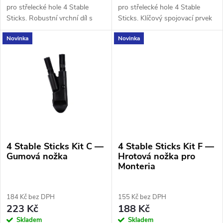
t
pro střelecké hole 4 Stable
pro střelecké hole 4 Stable
ů
Sticks. Robustní vrchní díl s
Sticks. Klíčový spojovací prvek
ů
rýhovanou plochou pro pevné
mezi horními a spodními
Novinka
Novinka
položení pušky. Kompatibilní s
nohami hole. Kompatibilní s
modely Bush Essential,...
modely Bush Essential, Bush...
4 Stable Sticks Kit C —
4 Stable Sticks Kit F —
Gumová nožka
Hrotová nožka pro
Monteria
184 Kč bez DPH
155 Kč bez DPH
223 Kč
188 Kč
Skladem
Skladem