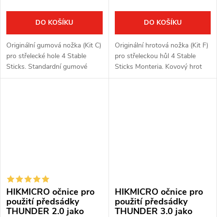
DO KOŠÍKU
DO KOŠÍKU
Originální gumová nožka (Kit C)
Originální hrotová nožka (Kit F)
pro střelecké hole 4 Stable
pro střeleckou hůl 4 Stable
Sticks. Standardní gumové
Sticks Monteria. Kovový hrot
zakončení nohy pro pevné a
pro stabilní zapíchnutí do
tvrdé podloží. Kompatibilní s
měkkého podloží — hlína, tráva,
modely Bush Essential, Bush
lesní půda. Určeno výhradně...
Light,...
HIKMICRO očnice pro
HIKMICRO očnice pro
použití předsádky
použití předsádky
THUNDER 2.0 jako
THUNDER 3.0 jako