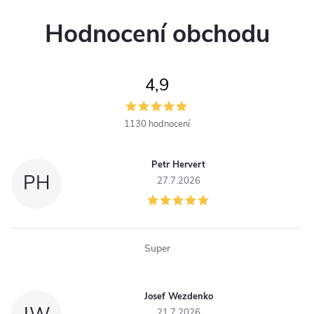
v
Hodnocení obchodu
l
á
4,9
d
a
1130 hodnocení
c
Petr Hervert
í
PH
27.7.2026
p
r
Super
v
k
Josef Wezdenko
21.7.2026