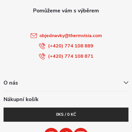
t
í
objednavky
@
thermvisia.com
(+420) 774 108 889
(+420) 774 108 871
O nás
Nákupní košík
0
KS /
0 KČ