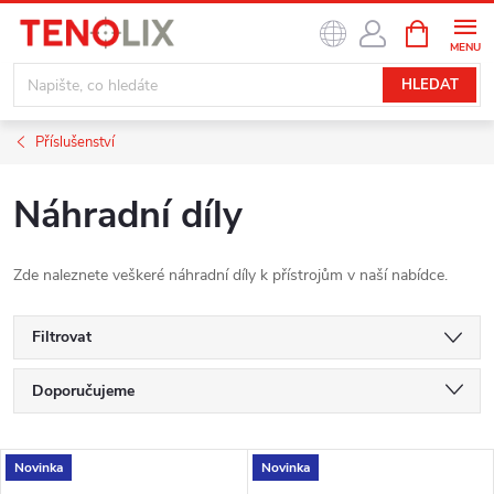
Přejít
NÁKUPNÍ
na
KOŠÍK
obsah
HLEDAT
Příslušenství
Náhradní díly
Zde naleznete veškeré náhradní díly k přístrojům v naší nabídce.
Filtrovat
Ř
Doporučujeme
a
Nejlevnější
V
Novinka
Novinka
z
Nejdražší