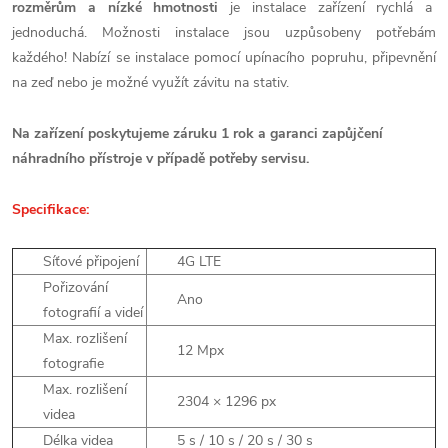
rozměrům a nízké hmotnosti
je instalace zařízení rychlá a
jednoduchá. Možnosti instalace jsou uzpůsobeny potřebám
každého! Nabízí se instalace pomocí
upínacího popruhu, připevnění
na zeď nebo je možné využít závitu na stativ.
Na zařízení poskytujeme záruku 1 rok a garanci zapůjčení
náhradního přístroje v případě potřeby servisu.
Specifikace:
Síťové připojení
4G LTE
Pořizování
Ano
fotografií a videí
Max. rozlišení
12 Mpx
fotografie
Max. rozlišení
2304 × 1296 px
videa
Délka videa
5 s / 10 s / 20 s / 30 s