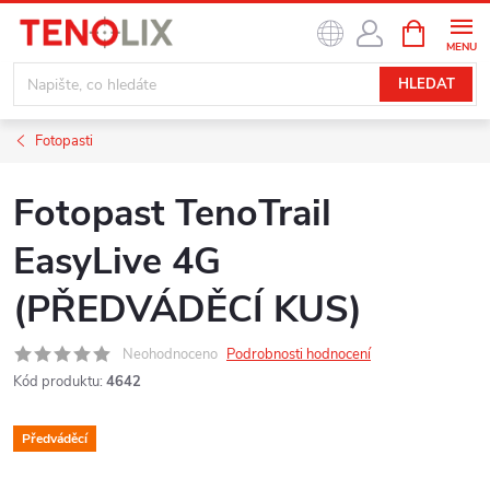
Přejít
NÁKUPNÍ
na
KOŠÍK
obsah
HLEDAT
Fotopasti
Fotopast TenoTrail
EasyLive 4G
(PŘEDVÁDĚCÍ KUS)
Neohodnoceno
Podrobnosti hodnocení
Kód produktu:
4642
Předváděcí