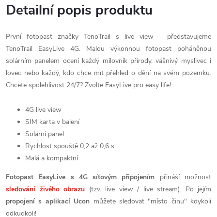
Detailní popis produktu
První fotopast značky TenoTrail s live view - představujeme
TenoTrail EasyLive 4G. Malou výkonnou fotopast poháněnou
solárním panelem ocení každý milovník přírody, vášnivý myslivec i
lovec nebo každý, kdo chce mít přehled o dění na svém pozemku.
Chcete spolehlivost 24/7? Zvolte EasyLive pro easy life!
4G live view
SIM karta v balení
Solární panel
Rychlost spouště 0,2 až 0,6 s
Malá a kompaktní
Fotopast EasyLive s 4G síťovým připojením
přináší možnost
sledování živého obrazu
(tzv. live view / live stream). Po jejím
propojení s aplikací Ucon
můžete sledovat "místo činu" kdykoli
odkudkoli!