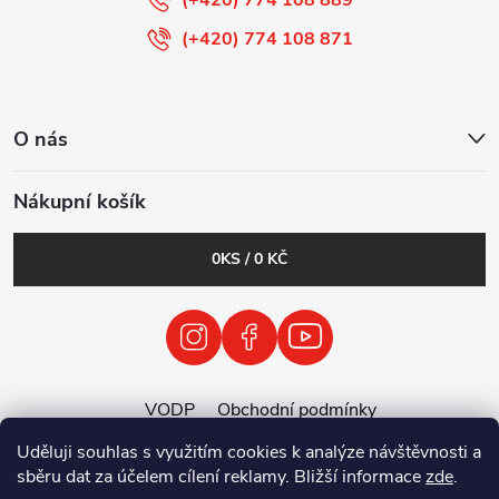
(+420) 774 108 871
O nás
Nákupní košík
0
KS /
0 KČ
VODP
Obchodní podmínky
Zásady zpracování osobních údajů
Uděluji souhlas s využitím cookies k analýze návštěvnosti a
Zpětný odběr vysloužilých elektrozařízení / baterií
sběru dat za účelem cílení reklamy. Bližší informace
zde
.