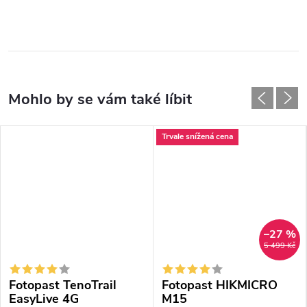
Trvale snížená cena
–27 %
5 499 Kč
Fotopast TenoTrail
Fotopast HIKMICRO
EasyLive 4G
M15