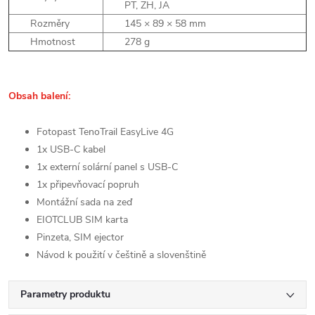
PT, ZH, JA
Rozměry
145 × 89 × 58 mm
Hmotnost
278 g
Obsah
balení:
Fotopast TenoTrail EasyLive 4G
1x USB-C kabel
1x externí solární panel s USB-C
1x připevňovací popruh
Montážní sada na zeď
EIOTCLUB SIM karta
Pinzeta, SIM ejector
Návod k použití v češtině a slovenštině
Parametry produktu