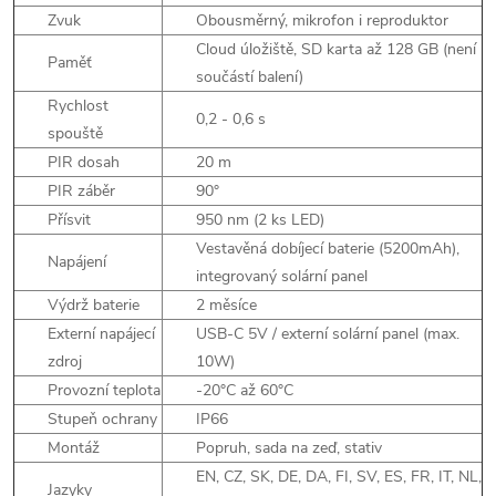
Zvuk
Obousměrný, mikrofon i reproduktor
Cloud úložiště, SD karta až 128 GB (není
Paměť
součástí balení)
Rychlost
0,2 - 0,6 s
spouště
PIR dosah
20 m
PIR záběr
90°
Přísvit
950 nm (2 ks LED)
Vestavěná dobíjecí baterie (5200mAh),
Napájení
integrovaný solární panel
Výdrž baterie
2 měsíce
Externí napájecí
USB-C 5V / externí solární panel (max.
zdroj
10W)
Provozní teplota
-20°C až 60°C
Stupeň ochrany
IP66
Montáž
Popruh, sada na zeď, stativ
EN, CZ, SK, DE, DA, FI, SV, ES, FR, IT, NL,
Jazyky