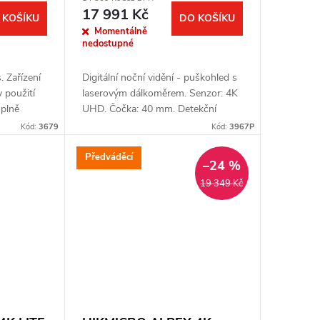
17 991 Kč
 KOŠÍKU
DO KOŠÍKU
Momentálně
nedostupné
. Zařízení
Digitální noční vidění - puškohled s
 použití
laserovým dálkoměrem. Senzor: 4K
 plně
UHD. Čočka: 40 mm. Detekční
 Plná
vzdálenost: až 250 m. Optické
Kód:
3679
Kód:
3967P
 noční...
zvětšení: 3,5x. Digitální zoom: až
5,8x....
Předváděcí
–24 %
19 349 Kč