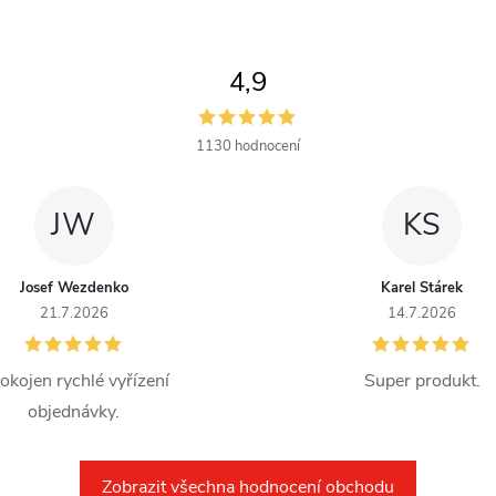
á
d
4,9
a
c
1130 hodnocení
JW
KS
p
Josef Wezdenko
Karel Stárek
21.7.2026
14.7.2026
v
k
okojen rychlé vyřízení
Super produkt.
y
objednávky.
v
Zobrazit všechna hodnocení obchodu