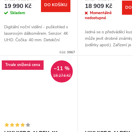
19 990 Kč
DO KOŠÍKU
18 909 Kč
DO
Skladem
Momentálně
nedostupné
Digitální noční vidění - puškohled s
Jedná se o předváděcí kus
laserovým dálkoměrem. Senzor: 4K
může jevit drobné známky
UHD. Čočka: 40 mm. Detekční
(oděrky apod.). Zařízení je
vzdálenost: až 250 m. Optické
funkční. Kompletní balení.
zvětšení: 3,5x. Digitální zoom: až
Kód:
3967
záruka jeden rok. Digitální
5,8x....
Trvale snížená cena
–11 %
18 274 Kč