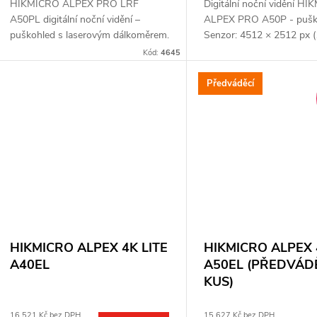
k
HIKMICRO ALPEX PRO LRF
Digitální noční vidění H
u
A50PL digitální noční vidění –
ALPEX PRO A50P - pušk
t
puškohled s laserovým dálkoměrem.
Senzor: 4512 × 2512 px 
k
Senzor: 4512 × 2512 px (12 MP).
Čočka: 50 mm. Detekční v
Kód:
4645
ů
Objektiv: 50 mm. Detekční
až 350 m. Optické zvětšen
t
vzdálenost: až 350 m. Optické...
Digitální...
Předváděcí
ů
HIKMICRO ALPEX 4K LITE
HIKMICRO ALPEX 
A40EL
A50EL (PŘEDVÁD
KUS)
16 521 Kč bez DPH
15 627 Kč bez DPH