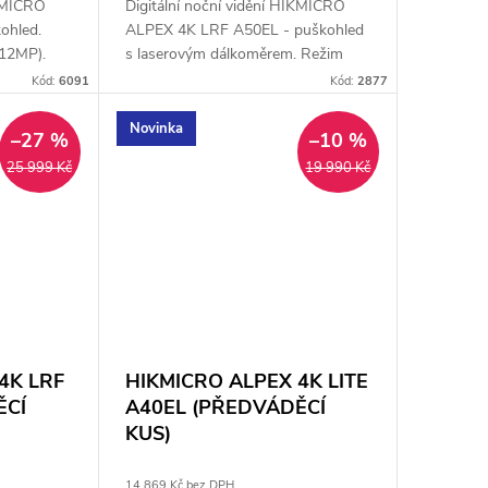
IKMICRO
Digitální noční vidění HIKMICRO
ohled.
ALPEX 4K LRF A50EL - puškohled
(12MP).
s laserovým dálkoměrem. Režim
zdálenost:
den/noc - přes den barevný a v noci
Kód:
6091
Kód:
2877
í: 4x.
černobílý obraz. Senzor: 4K UHD.
Čočka: 50 mm....
Novinka
–27 %
–10 %
25 999 Kč
19 990 Kč
4K LRF
HIKMICRO ALPEX 4K LITE
ĚCÍ
A40EL (PŘEDVÁDĚCÍ
KUS)
14 869 Kč bez DPH