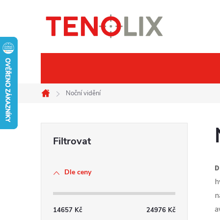
Přejít
na
obsah
Značky
Termovize
Noč
Noční vidění
Domů
P
o
D
Dle ceny
s
h
n
t
a
14657
Kč
24976
Kč