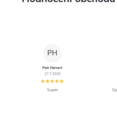
í
PH
r
Petr Hervert
27.7.2026
Super
Sp