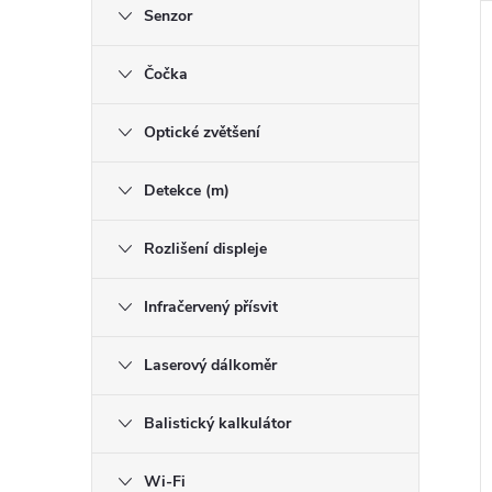
l
Senzor
Čočka
Optické zvětšení
í
i
Detekce (m)
Rozlišení displeje
Infračervený přísvit
Laserový dálkoměr
Balistický kalkulátor
Wi-Fi