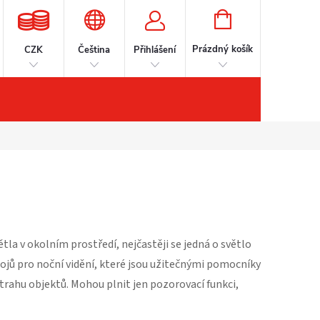
NÁKUPNÍ
KOŠÍK
Prázdný košík
CZK
Čeština
Přihlášení
šenství
Kontakty
Značky
tla v okolním prostředí, nejčastěji se jedná o světlo
ojů pro noční vidění, které jsou užitečnými pomocníky
strahu objektů. Mohou plnit jen pozorovací funkci,