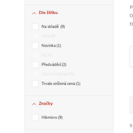
r
P
Dle štítku
O
a
t
Na skladě
9
n
Akce
0
Novinka
1
n
Tip
0
í
Předváděcí
2
Dárek k nákupu
0
p
Trvale snížená cena
1
a
Značky
n
Hikmicro
9
e
9