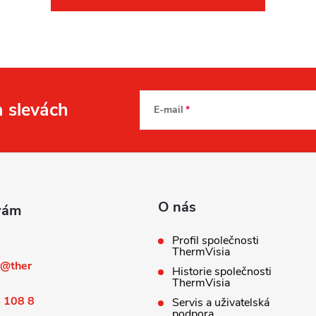
ý
p
s
a slevách
E-mail
u
O nás
Profil společnosti
ThermVisia
@
ther
Historie společnosti
ThermVisia
 108 8
Servis a uživatelská
podpora