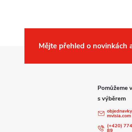
i
Mějte přehled o novinkách
Z
á
p
a
t
objednavky
mvisia.com
í
(+420) 774
89