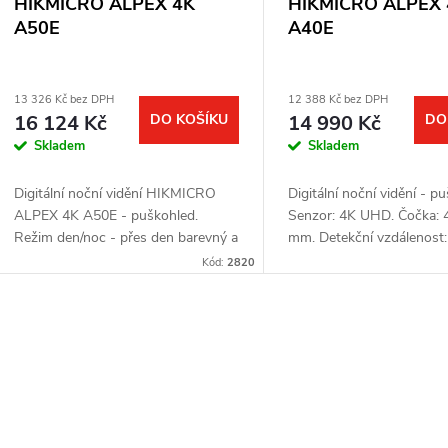
HIKMICRO ALPEX 4K
HIKMICRO ALPEX 
A50E
A40E
13 326 Kč bez DPH
12 388 Kč bez DPH
16 124 Kč
DO KOŠÍKU
14 990 Kč
DO
Skladem
Skladem
Digitální noční vidění HIKMICRO
Digitální noční vidění - p
ALPEX 4K A50E - puškohled.
Senzor: 4K UHD. Čočka: 
Režim den/noc - přes den barevný a
mm. Detekční vzdálenost:
v noci černobílý obraz. Senzor: 4K
Optické zvětšení: 3,5x. Dig
Kód:
2820
UHD. Čočka: 50 mm. Detekční
zoom: až 5,8x. Displej: 
vzdálenost: až 350...
×...
O
v