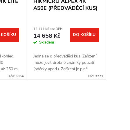
4K LITE
HIKMICRO ALPEX 4K
A50E (PŘEDVÁDĚCÍ KUS)
12 114 Kč bez DPH
 KOŠÍKU
14 658 Kč
DO KOŠÍKU
Skladem
uškohled.
Jedná se o předváděcí kus. Zařízení
40
může jevit drobné známky použití
 až 250 m.
(oděrky apod.). Zařízení je plně
itální
funkční. Kompletní balení. Plná
Kód:
6054
Kód:
3271
OLED 1920
záruka jeden rok. Digitální noční...