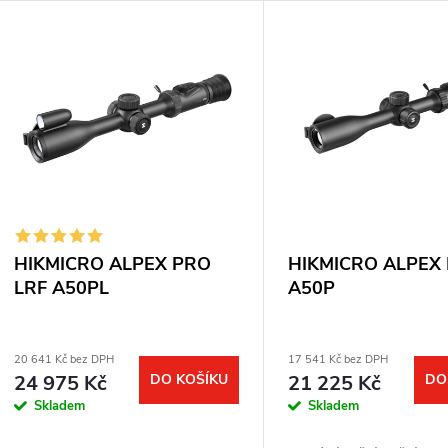
z
V
e
ý
n
p
p
s
r
p
HIKMICRO ALPEX PRO
HIKMICRO ALPEX
o
LRF A50PL
A50P
r
d
o
20 641 Kč bez DPH
17 541 Kč bez DPH
24 975 Kč
DO KOŠÍKU
21 225 Kč
DO
u
d
Skladem
Skladem