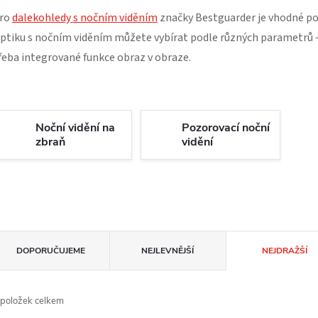
ro
dalekohledy s nočním viděním
značky Bestguarder je vhodné p
ptiku s nočním viděním můžete vybírat podle různých parametrů –
řeba integrované funkce obraz v obraze.
Noční vidění na
Pozorovací noční
zbraň
vidění
Ř
DOPORUČUJEME
NEJLEVNĚJŠÍ
NEJDRAŽŠÍ
a
položek celkem