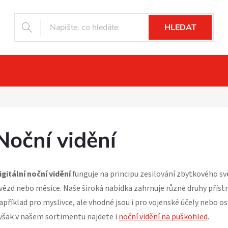
HLEDAT
ní vidění
Drony
Fotopasti
Příslu
Noční vidění
igitální noční vidění
funguje na principu zesilování zbytkového svě
vězd nebo měsíce. Naše široká nabídka zahrnuje různé druhy přístr
apříklad pro myslivce, ale vhodné jsou i pro vojenské účely nebo o
však v našem sortimentu najdete i
noční vidění na puškohled
.