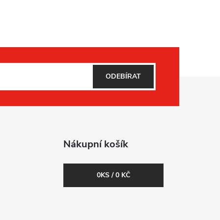
ODEBÍRAT
Nákupní košík
0
KS /
0 KČ