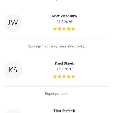
v
k
Josef Wezdenko
JW
y
21.7.2026
v
ý
Spokojen rychlé vyřízení objednávky.
p
i
Karel Stárek
KS
14.7.2026
s
u
Super produkt.
Tibor Štefánik