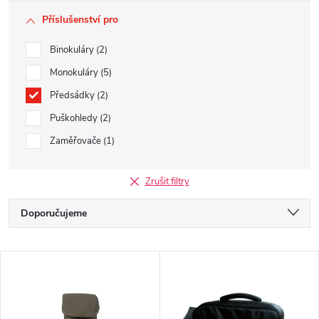
Příslušenství pro
Binokuláry
2
Monokuláry
5
Předsádky
2
Puškohledy
2
Zaměřovače
1
Zrušit filtry
Ř
Doporučujeme
a
Nejlevnější
V
z
Nejdražší
ý
Nejprodávanější
e