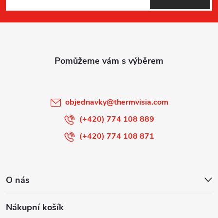
p
a
t
í
objednavky
@
thermvisia.com
(+420) 774 108 889
(+420) 774 108 871
O nás
Nákupní košík