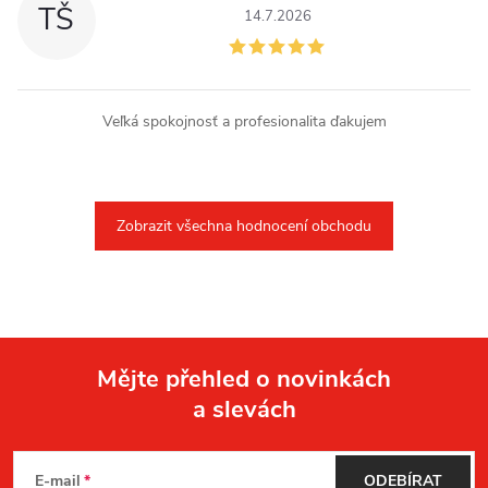
TŠ
14.7.2026
Veľká spokojnosť a profesionalita ďakujem
Zobrazit všechna hodnocení obchodu
Mějte přehled o novinkách
a slevách
Z
á
E-mail
ODEBÍRAT