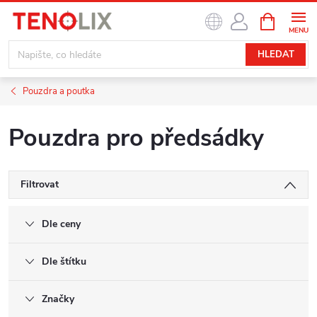
Přejít
NÁKUPNÍ
na
KOŠÍK
obsah
HLEDAT
Pouzdra a poutka
Pouzdra pro předsádky
Filtrovat
Dle ceny
Dle štítku
Značky