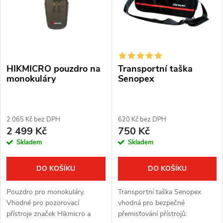
p
Abecedně
n
i
í
s
p
HIKMICRO pouzdro na
Transportní taška
p
r
monokuláry
Senopex
r
o
o
2 065 Kč bez DPH
620 Kč bez DPH
d
2 499 Kč
750 Kč
d
Skladem
Skladem
u
u
k
DO KOŠÍKU
DO KOŠÍKU
k
t
Pouzdro pro monokuláry.
Transportní taška Senopex
t
Vhodné pro pozorovací
vhodná pro bezpečné
ů
přístroje značek Hikmicro a
přemisťování přístrojů: