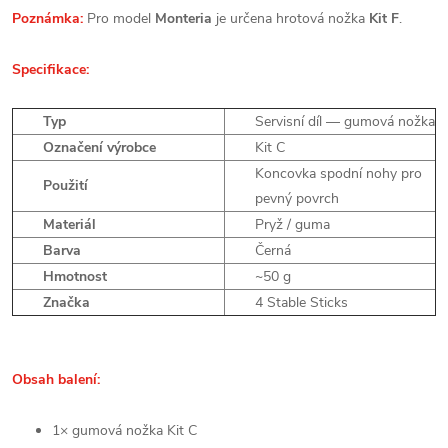
Poznámka:
Pro model
Monteria
je určena hrotová nožka
Kit F
.
Specifikace:
Typ
Servisní díl — gumová nožka
Označení výrobce
Kit C
Koncovka spodní nohy pro
Použití
pevný povrch
Materiál
Pryž / guma
Barva
Černá
Hmotnost
~50 g
Značka
4 Stable Sticks
Obsah balení:
1× gumová nožka Kit C