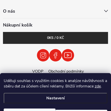
O nás
Nákupní košík
0
KS /
0 KČ
VODP
Obchodní podmínky
Zásady zpracování osobních údajů
Uděluji souhlas s využitím cookies k analýze návštěvnosti a
Zpětný odběr vysloužilých elektrozařízení / baterií
sběru dat za účelem cílení reklamy. Bližší informace
zde
.
Nastavení
Copyright 2026
Tenolix.cz by ThermVisia - noční vidění a termovize
.
Všechna práva vyhrazena.