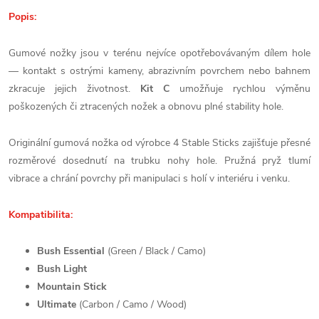
Popis:
Gumové nožky jsou v terénu nejvíce opotřebovávaným dílem hole
— kontakt s ostrými kameny, abrazivním povrchem nebo bahnem
zkracuje jejich životnost.
Kit C
umožňuje rychlou výměnu
poškozených či ztracených nožek a obnovu plné stability hole.
Originální gumová nožka od výrobce 4 Stable Sticks zajišťuje přesné
rozměrové dosednutí na trubku nohy hole. Pružná pryž tlumí
vibrace a chrání povrchy při manipulaci s holí v interiéru i venku.
Kompatibilita:
Bush Essential
(Green / Black / Camo)
Bush Light
Mountain Stick
Ultimate
(Carbon / Camo / Wood)