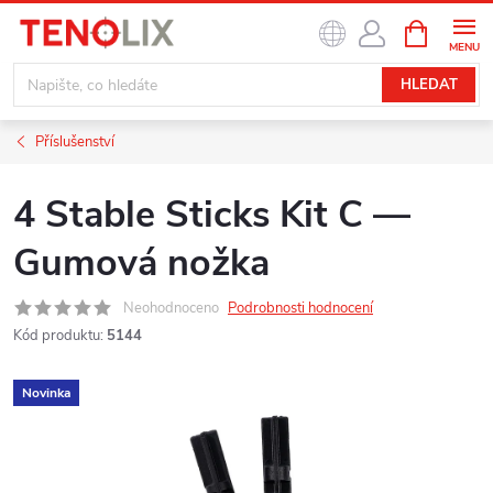
Přejít
NÁKUPNÍ
na
KOŠÍK
obsah
HLEDAT
Příslušenství
4 Stable Sticks Kit C —
Gumová nožka
Neohodnoceno
Podrobnosti hodnocení
Kód produktu:
5144
Novinka