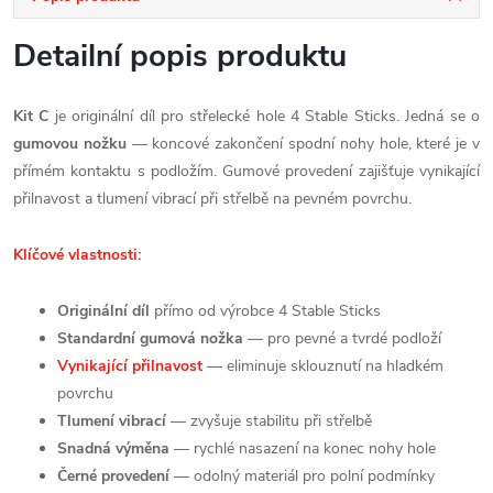
Detailní popis produktu
Kit C
je originální díl pro střelecké hole 4 Stable Sticks. Jedná se o
gumovou nožku
— koncové zakončení spodní nohy hole, které je v
přímém kontaktu s podložím. Gumové provedení zajišťuje vynikající
přilnavost a tlumení vibrací při střelbě na pevném povrchu.
Klíčové vlastnosti:
Originální díl
přímo od výrobce 4 Stable Sticks
Standardní gumová nožka
— pro pevné a tvrdé podloží
Vynikající přilnavost
— eliminuje sklouznutí na hladkém
povrchu
Tlumení vibrací
— zvyšuje stabilitu při střelbě
Snadná výměna
— rychlé nasazení na konec nohy hole
Černé provedení
— odolný materiál pro polní podmínky