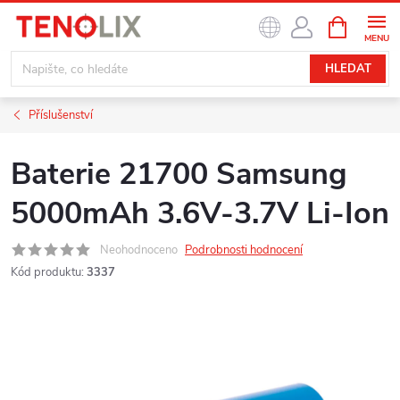
Přejít
NÁKUPNÍ
na
KOŠÍK
obsah
HLEDAT
Příslušenství
Baterie 21700 Samsung
5000mAh 3.6V-3.7V Li-Ion
Neohodnoceno
Podrobnosti hodnocení
Kód produktu:
3337