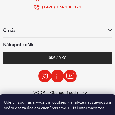
(+420) 774 108 871
O nás
Nákupní košík
0
KS /
0 KČ
VODP
Obchodní podmínky
Zásady zpracování osobních údajů
Uděluji souhlas s využitím cookies k analýze návštěvnosti a
Zpětný odběr vysloužilých elektrozařízení / baterií
sběru dat za účelem cílení reklamy. Bližší informace
zde
.