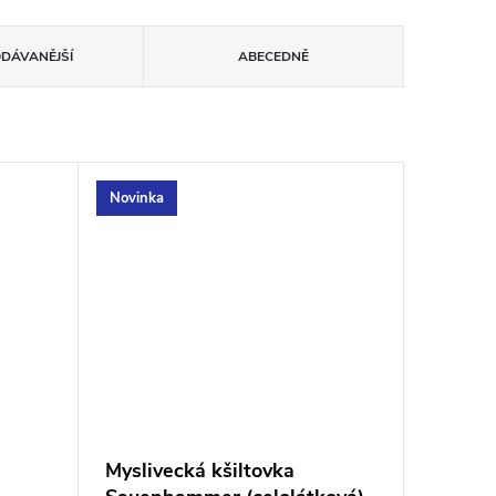
ODÁVANĚJŠÍ
ABECEDNĚ
Novinka
Myslivecká kšiltovka