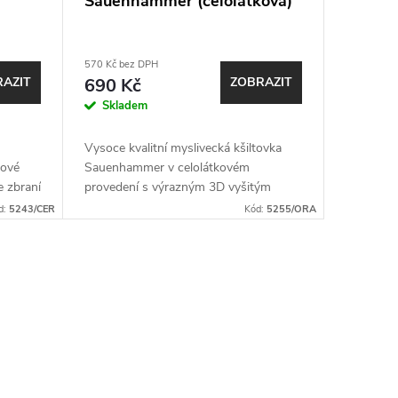
Sauenhammer (celolátková)
570 Kč bez DPH
AZIT
690 Kč
ZOBRAZIT
Skladem
Vysoce kvalitní myslivecká kšiltovka
ové
Sauenhammer v celolátkovém
e zbraní
provedení s výrazným 3D vyšitým
l.
logem Sauenhammer. Odolné a
d:
5243/CER
Kód:
5255/ORA
lného...
prodyšné materiály, nastavitelná
velikost. K...