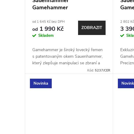
Sauenhammer
Saue
r
Gamehammer
Game
d
o
od 1 645 Kč bez DPH
2 802 K
u
1 990 Kč
ZOBRAZIT
3 39
od
d
Skladem
Skl
k
u
Gamehammer je široký lovecký řemen
Exkluzi
t
s patentovaným okem Sauenhammer,
Gameha
k
který zlepšuje manipulaci se zbraní a
Precizn
ů
dokáže nahradit i střeleckou hůl.
prvotří
Kód:
5237/CER
t
Vyroben z odolného neelastického...
kombin
Novinka
Novin
ů