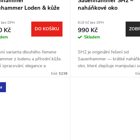
nhammer
Sauenhammer SH2 –
hammer Loden & kůže
naháňkové oko
č bez DPH
818 Kč bez DPH
0 Kč
DO KOŠÍKU
990 Kč
ZOBR
adem
Skladem
vní varianta dlouhého řemene
SH2 je originální řešení od
mmer z lodenu a přírodní kůže.
Sauenhammer — krátké naháňk
í zpracování, elegance a
oko, které zlepšuje manipulaci s
dní přírodní materiály v
a dokáže nahradit i střeleckou hů
Kód:
5238
Kó
aci s patentovaným okem...
Druhá vylepšená generace z odo
ka