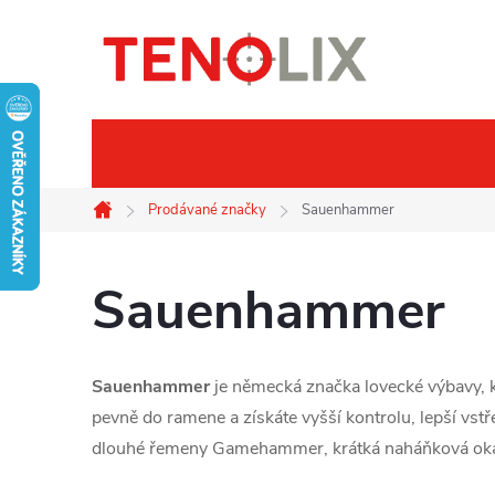
Přejít
na
obsah
Značky
Termovize
Noč
Prodávané značky
Sauenhammer
Domů
Sauenhammer
Sauenhammer
je německá značka lovecké výbavy, k
pevně do ramene a získáte vyšší kontrolu, lepší vstře
dlouhé řemeny Gamehammer, krátká naháňková oka 