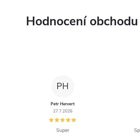
v
l
Hodnocení obchodu
á
d
a
c
í
PH
p
r
Petr Hervert
27.7.2026
v
k
Super
Sp