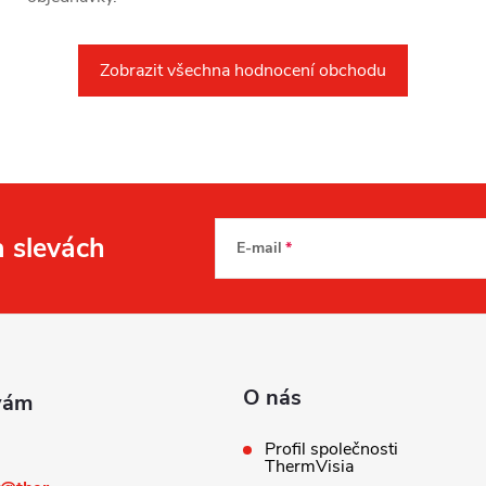
Zobrazit všechna hodnocení obchodu
a slevách
E-mail
O nás
Profil společnosti
ThermVisia