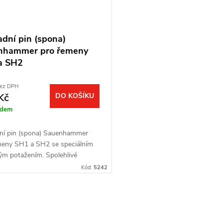
dní pin (spona)
nhammer pro řemeny
a SH2
bez DPH
Kč
DO KOŠÍKU
adem
ní pin (spona) Sauenhammer
meny SH1 a SH2 se speciálním
m potažením. Spolehlivé
í i v mrazu, tichá montáž a
Kód:
5242
a pažby před kontaktem s