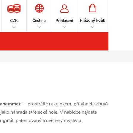
NÁKUPNÍ
KOŠÍK
Prázdný košík
CZK
Čeština
Přihlášení
šenství
Kontakty
Značky
uenhammer
— prostrčíte ruku okem, přitáhnete zbraň
c jako náhrada střelecké hole. V nabídce najdete
iginál
, patentovaný a ověřený myslivci.