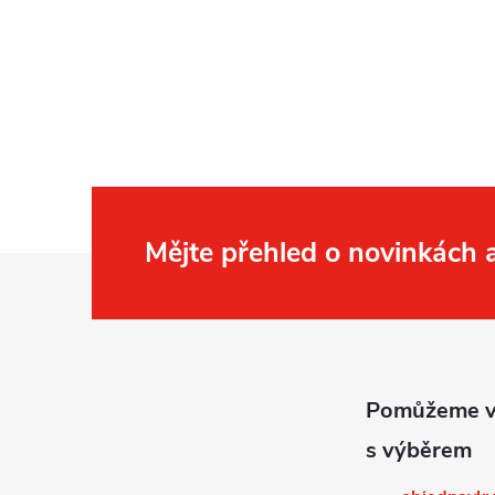
y
v
ý
p
i
s
Mějte přehled o novinkách
u
Z
á
p
a