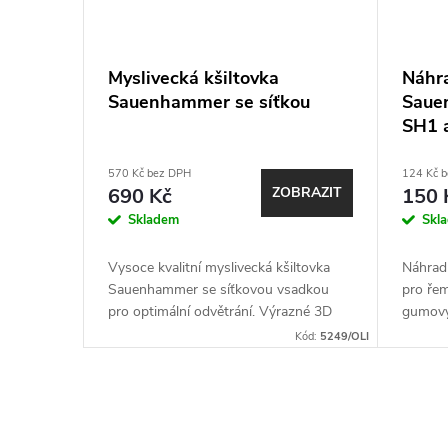
Myslivecká kšiltovka
Náhra
Sauenhammer se síťkou
Saue
SH1 
570 Kč bez DPH
124 Kč 
690 Kč
ZOBRAZIT
150 
Skladem
Skl
Vysoce kvalitní myslivecká kšiltovka
Náhrad
Sauenhammer se síťkovou vsadkou
pro ře
pro optimální odvětrání. Výrazné 3D
gumový
vyšité logo Sauenhammer a odolné
připnut
Kód:
5249/OLI
materiály. K dispozici v šedo-olivové a...
ochran
kovem.
O