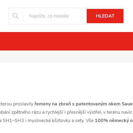
HLEDAT
ní vidění
Drony
Fotopasti
Příslu
terou proslavily
řemeny na zbraň s patentovaným okem Sa
bání zpětného rázu a rychlejší i přesnější výstřel, v terénu naví
SH1–SH3 i myslivecké kšiltovky a sety. Vše
100% německý or