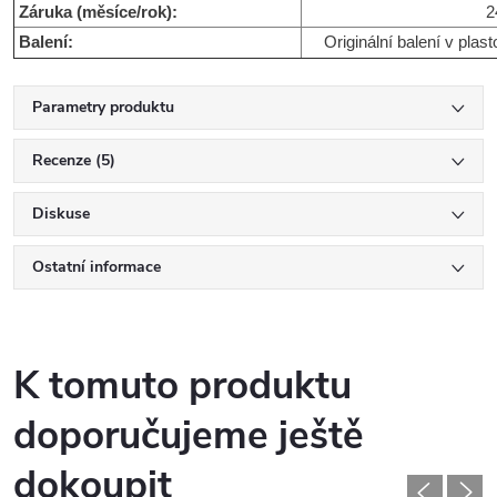
Záruka (měsíce/rok):
2
Balení:
Originální balení v plas
Parametry produktu
Recenze (5)
Diskuse
Ostatní informace
K tomuto produktu
doporučujeme ještě
dokoupit