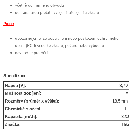
včetně ochranného obvodu
ochrana proti přebití, vybíjení, přebíjení a zkratu
Pozor
u
pozorňujeme, že odstranění nebo poškození ochranného
obalu (PCB) vede ke zkratu, požáru nebo výbuchu
nevhodné pro děti
Specifikace:
Napětí [V]:
3,7V
Možnost dobíjení:
A
Rozměry (průměr x výška):
18,5mm 
Chemické složení:
Li
Kapacita [mAh]:
320
Značka:
Hik