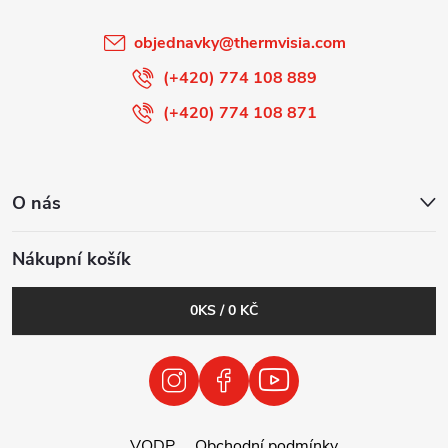
í
objednavky
@
thermvisia.com
(+420) 774 108 889
(+420) 774 108 871
O nás
Nákupní košík
0
KS /
0 KČ
VODP
Obchodní podmínky