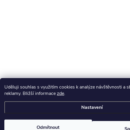
Uděluji souhlas s využitím cookies k analýze návštěvnosti a s
reklamy. Bližší informace
zde
.
Nastavení
Odmítnout
So