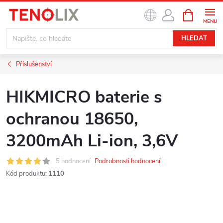
Přejít
NÁKUPNÍ
na
KOŠÍK
obsah
HLEDAT
Příslušenství
HIKMICRO baterie s
ochranou 18650,
3200mAh Li-ion, 3,6V
5 hodnocení
Podrobnosti hodnocení
Kód produktu:
1110