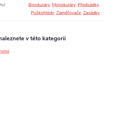
tví
Binokuláry
,
Monokuláry
,
Předsádky
,
Puškohledy
,
Zaměřovače
,
Zasádky
aleznete v této kategorii
nství