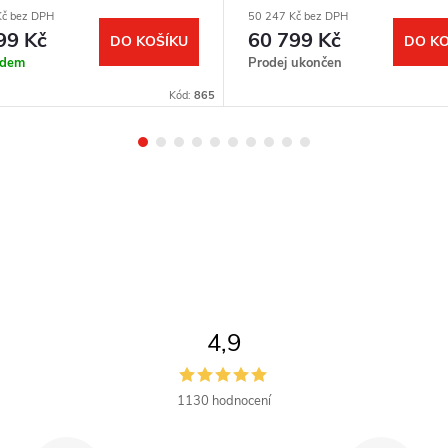
Kč bez DPH
50 247 Kč bez DPH
99 Kč
60 799 Kč
DO KOŠÍKU
DO KO
adem
Prodej ukončen
Kód:
865
4,9
1130 hodnocení