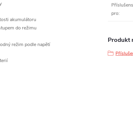
y
Příslušens
pro
:
itosti akumulátoru
 vstupem do režimu
Produkt n
hodný režim podle napětí
Přísluše
erií