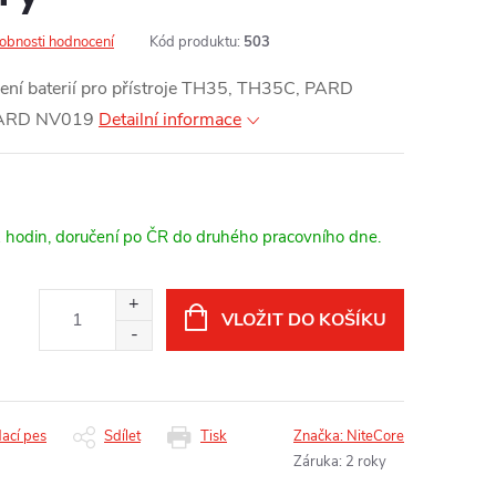
obnosti hodnocení
Kód produktu:
503
jení baterií pro přístroje TH35, TH35C, PARD
PARD NV019
Detailní informace
2 hodin, doručení po ČR do druhého pracovního dne.
VLOŽIT DO KOŠÍKU
dací pes
Sdílet
Tisk
Značka:
NiteCore
Záruka
:
2 roky