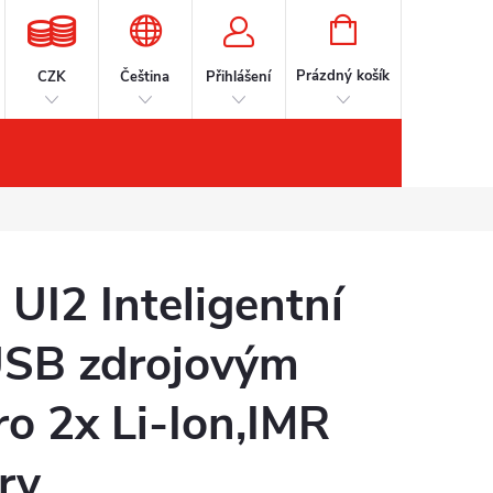
NÁKUPNÍ
KOŠÍK
Prázdný košík
CZK
Čeština
Přihlášení
šenství
Kontakty
Značky
UI2 Inteligentní
 USB zdrojovým
o 2x Li-Ion,IMR
ry