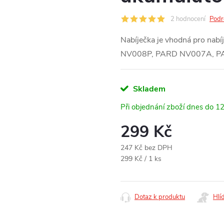
2 hodnocení
Podr
Nabíječka je vhodná pro nabí
NV008P, PARD NV007A, 
Skladem
Při objednání zboží dnes do 1
299 Kč
247 Kč bez DPH
Měrná
299 Kč / 1 ks
cena:
Dotaz k produktu
Hlí