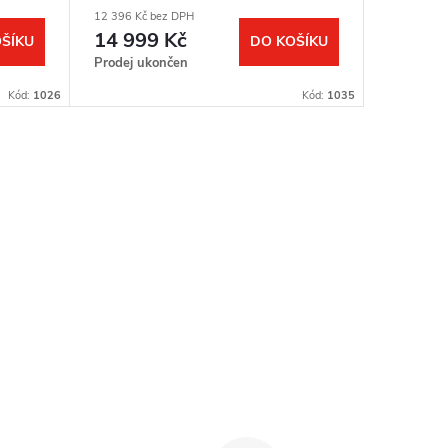
12 396 Kč bez DPH
12 396 Kč 
14 999 Kč
14 99
ŠÍKU
DO KOŠÍKU
Prodej ukončen
Prodej u
Kód:
1026
Kód:
1035