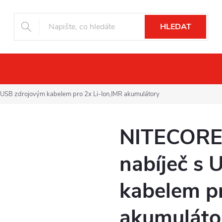
HLEDAT
ní vidění
Drony
Fotopasti
Příslu
s USB zdrojovým kabelem pro 2x Li-Ion,IMR akumulátory
NITECORE 
nabíječ s
kabelem pr
akumuláto