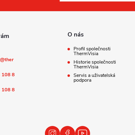
O nás
Profil společnosti
ThermVisia
@
ther
Historie společnosti
ThermVisia
 108 8
Servis a uživatelská
podpora
 108 8