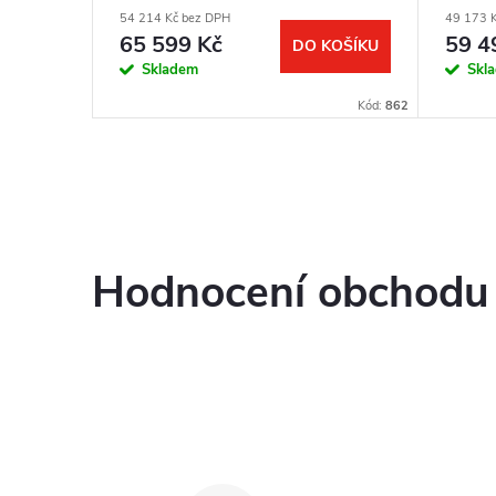
54 214 Kč bez DPH
49 173 
65 599 Kč
59 4
KOŠÍKU
DO KOŠÍKU
Skladem
Skl
Kód:
965
Kód:
862
Hodnocení obchodu