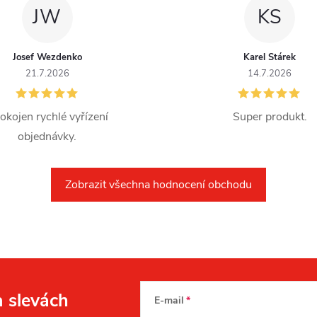
JW
KS
Josef Wezdenko
Karel Stárek
21.7.2026
14.7.2026
okojen rychlé vyřízení
Super produkt.
objednávky.
Zobrazit všechna hodnocení obchodu
a slevách
E-mail