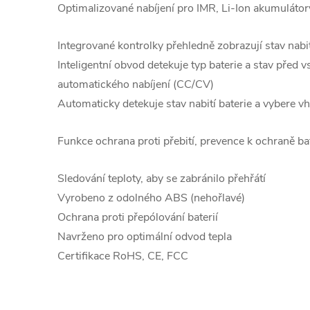
Optimalizované nabíjení pro IMR, Li-Ion akumulátor
Integrované kontrolky přehledně zobrazují stav nab
Inteligentní obvod detekuje typ baterie a stav před
automatického nabíjení (CC/CV)
Automaticky detekuje stav nabití baterie a vybere v
Funkce ochrana proti přebití, prevence k ochraně bat
Sledování teploty, aby se zabránilo přehřátí
Vyrobeno z odolného ABS (nehořlavé)
Ochrana proti přepólování baterií
Navrženo pro optimální odvod tepla
Certifikace RoHS, CE, FCC