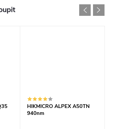
oupit
Q35
HIKMICRO ALPEX A50TN
HIKMI
940nm
850nm