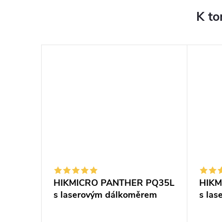
K to
HIKMICRO PANTHER PQ35L
HIKM
s laserovým dálkoměrem
s la