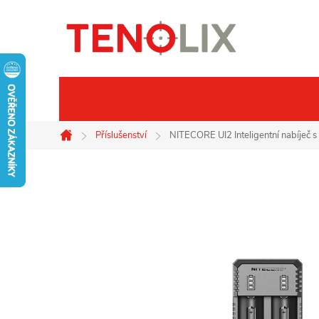
Přejít
na
obsah
Značky
Termovize
Noč
Příslušenství
NITECORE UI2 Inteligentní nabíječ 
Domů