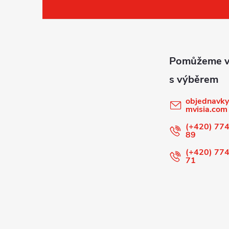
Z
á
p
a
t
objednavky
mvisia.com
í
(+420) 774
89
(+420) 774
71