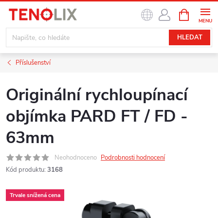
Přejít
NÁKUPNÍ
na
KOŠÍK
obsah
HLEDAT
Příslušenství
Originální rychloupínací
objímka PARD FT / FD -
63mm
Neohodnoceno
Podrobnosti hodnocení
Kód produktu:
3168
Trvale snížená cena