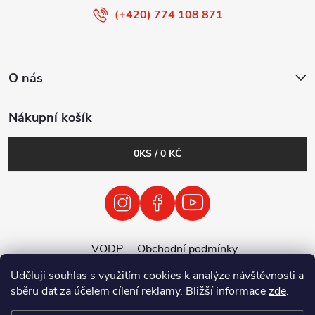
(+420) 774 108 871
O nás
Nákupní košík
0
KS /
0 KČ
VODP
Obchodní podmínky
Zásady zpracování osobních údajů
Uděluji souhlas s využitím cookies k analýze návštěvnosti a
Zpětný odběr vysloužilých elektrozařízení / baterií
sběru dat za účelem cílení reklamy. Bližší informace
zde
.