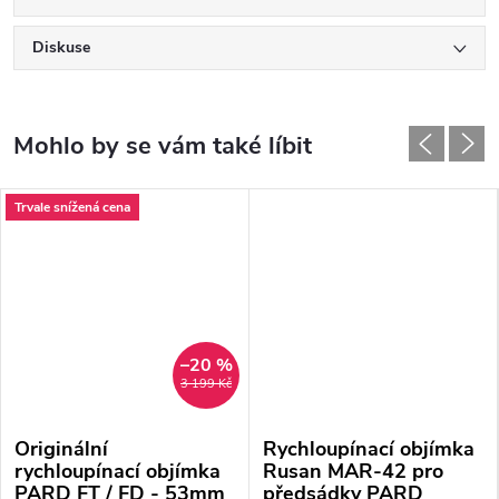
Diskuse
Trvale snížená cena
–20 %
3 199 Kč
Originální
Rychloupínací objímka
rychloupínací objímka
Rusan MAR-42 pro
PARD FT / FD - 53mm
předsádky PARD