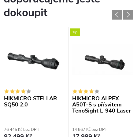
dokoupit
Tip
HIKMICRO STELLAR
HIKMICRO ALPEX
SQ50 2.0
A50T-S s přísvitem
TenoSight L-940 Laser
76 445 Kč bez DPH
14 867 Kč bez DPH
92 499 Kč
17 989 Kč