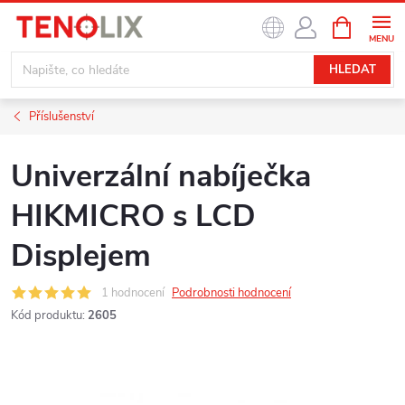
Přejít
NÁKUPNÍ
na
KOŠÍK
obsah
HLEDAT
Příslušenství
Univerzální nabíječka
HIKMICRO s LCD
Displejem
1 hodnocení
Podrobnosti hodnocení
Kód produktu:
2605