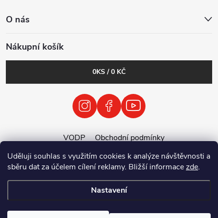
O nás
Nákupní košík
0
KS /
0 KČ
VODP
Obchodní podmínky
Zásady zpracování osobních údajů
Uděluji souhlas s využitím cookies k analýze návštěvnosti a
Zpětný odběr vysloužilých elektrozařízení / baterií
sběru dat za účelem cílení reklamy. Bližší informace
zde
.
Nastavení
Copyright 2026
Tenolix.cz by ThermVisia - noční vidění a termovize
.
Všechna práva vyhrazena.