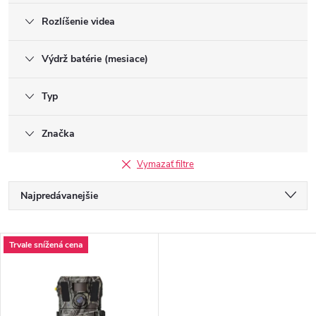
Rozlíšenie videa
Výdrž batérie (mesiace)
Typ
Značka
Vymazať filtre
R
Najpredávanejšie
a
Odporúčame
V
Trvale snížená cena
d
Najlacnejšie
ý
Najdrahšie
e
p
Abecedne