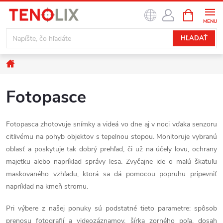
Prejsť
NÁKUPN
na
KOŠÍK
obsah
HĽADAŤ
Domov
Fotopasce
Fotopasca zhotovuje snímky a videá vo dne aj v noci vďaka senzoru
citlivému na pohyb objektov s tepelnou stopou. Monitoruje vybranú
oblasť a poskytuje tak dobrý prehľad, či už na účely lovu, ochrany
majetku alebo napríklad správy lesa. Zvyčajne ide o malú škatuľu
maskovaného vzhľadu, ktorá sa dá pomocou popruhu pripevniť
napríklad na kmeň stromu.
Pri výbere z našej ponuky sú podstatné tieto parametre: spôsob
prenosu fotografií a videozáznamov, šírka zorného poľa, dosah