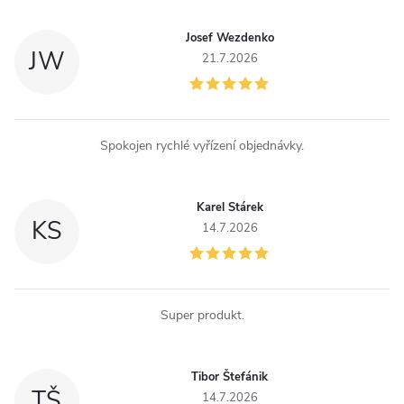
v
Josef Wezdenko
JW
k
21.7.2026
y
v
Spokojen rychlé vyřízení objednávky.
ý
p
Karel Stárek
KS
14.7.2026
i
s
u
Super produkt.
Tibor Štefánik
TŠ
14.7.2026