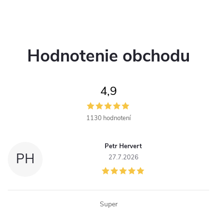
o
skvelým pomerom cena/výkon,
4G pripojením, množstvom
v
O
v
užitočných funkcií a
predovšetkým...
v
Hodnotenie obchodu
l
á
4,9
d
a
1130 hodnotení
c
Petr Hervert
i
PH
27.7.2026
e
p
Super
r