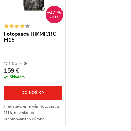
n
i
–27 %
i
220 €
s
e
Fotopasca HIKMICRO
p
p
M15
r
r
o
131 € bez DPH
o
159 €
d
Skladom
d
u
u
DO KOŠÍKA
k
k
Predstavujeme vám fotopascu
t
M15, novinku od
t
renomovaného výrobcu
o
HIKMICRO, ktorá zaujme