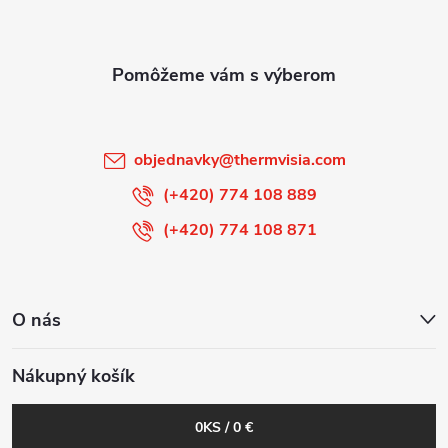
p
ä
t
i
objednavky
@
thermvisia.com
e
(+420) 774 108 889
(+420) 774 108 871
O nás
Nákupný košík
0
KS /
0 €