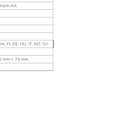
dných AA
A, FI, DE, HU, IT, NO, SV
6 mm × 74 mm