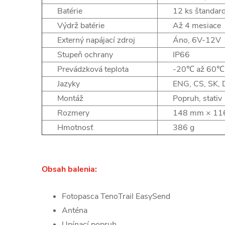
Batérie
12 ks štandar
Výdrž batérie
Až 4 mesiace
Externý napájací zdroj
Áno, 6V-12V
Stupeň ochrany
IP66
Prevádzková teplota
-20℃ až 60℃
Jazyky
ENG, CS, SK, D
Montáž
Popruh, stativ
Rozmery
148 mm × 11
Hmotnosť
386 g
Obsah
balenia:
Fotopasca TenoTrail EasySend
Anténa
Upínací popruh