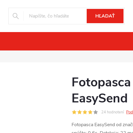
HĽADAŤ
čné videnie
Drony
Fotopasce
Pr
Fotopasca 
EasySend
24 hodnotení
Pod
Fotopasca EasySend od značky