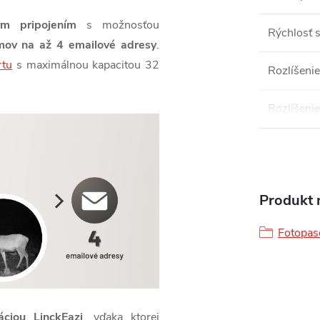
ým pripojením
s možnosťou
Rýchlosť s
mov na až 4 emailové adresy
.
rtu
s maximálnou kapacitou 32
Rozlíšenie
Rozlíšenie
Produkt n
Fotopas
áciou LinckEazi
, vďaka ktorej