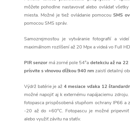
môžete pohodlne nastavovať alebo ovládať všetky
miesta. Možné je tiež ovládanie pomocou
SMS ov
pomocou SMS správ.
Samozrejmosťou je vytváranie fotografií a vid
maximálnom rozlíšení až 20 Mpx a videá vo Full HD 
PIR senzor
má zorné pole 54°a
detekciu až na 22
prísvite s vlnovou dĺžkou 940 nm
zaistí detailný ob
Výdrž batérie je až
4 mesiace vďaka 12 štandard
možné napojiť aj k externému napájaciemu zdroju.
fotopasca prispôsobená stupňom ochrany IP66 a z
-20 až do +60°C. Fotopascu je možné pripevni
alebo využiť závitu na statív.