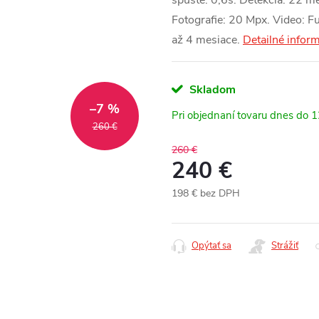
spúšte: 0,6s. Detekcia: 22 me
Fotografie: 20 Mpx. Video: F
až 4 mesiace.
Detailné infor
Skladom
–7 %
Pri objednaní tovaru dnes do 
260 €
260 €
240 €
198 € bez DPH
Jednotková
cena:
Opýtať sa
Strážiť