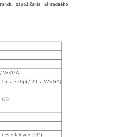
ranciu zapožičania náhradného
p / WVGA
/ 15 s (720p) / 20 s (WVGA)
2 GB
 neviditeľných LED)