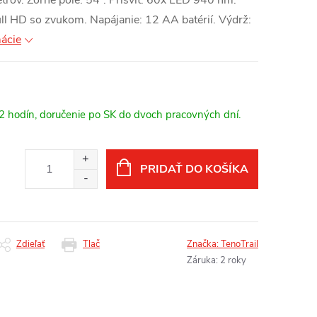
trov. Zorné pole: 54°. Prísvit: 60x LED 940 nm.
ull HD so zvukom. Napájanie: 12 AA batérií. Výdrž:
mácie
12 hodín, doručenie po SK do dvoch pracovných dní.
PRIDAŤ DO KOŠÍKA
Zdieľať
Tlač
Značka:
TenoTrail
Záruka
:
2 roky