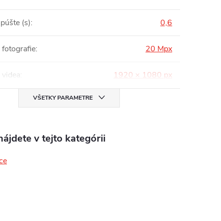
púšte (s)
:
0,6
 fotografie
:
20 Mpx
 videa
:
1920 × 1080 px
VŠETKY PARAMETRE
ájdete v tejto kategórii
ce