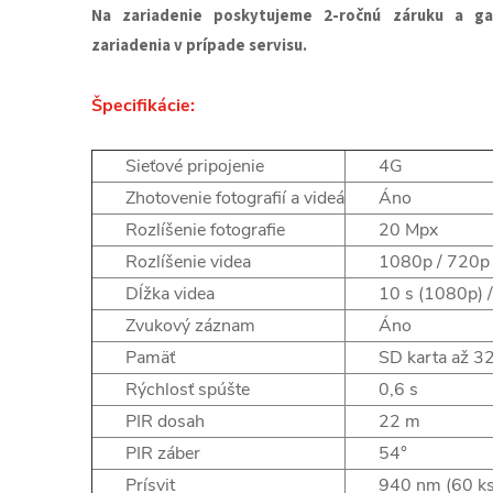
Na zariadenie poskytujeme 2-ročnú záruku a ga
zariadenia v prípade servisu.
Špecifikácie:
Sieťové pripojenie
4G
Zhotovenie fotografií a videá
Áno
Rozlíšenie fotografie
20 Mpx
Rozlíšenie videa
1080p / 720
Dĺžka videa
10 s (1080p) 
Zvukový záznam
Áno
Pamäť
SD karta až 3
Rýchlosť spúšte
0,6 s
PIR dosah
22 m
PIR záber
54°
Prísvit
940 nm (60 ks