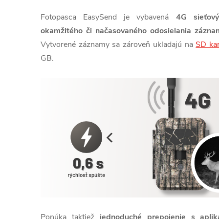
Fotopasca EasySend je vybavená
4G sieťov
okamžitého či načasovaného odosielania zázna
Vytvorené záznamy sa zároveň ukladajú na
SD ka
GB.
Ponúka taktiež
jednoduché prepojenie s aplik