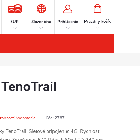
NÁKUPNÝ
KOŠÍK
Prázdny košík
EUR
Slovenčina
Prihlásenie
íslušenstvo
Kontakt
Značky
TenoTrail
robnosti hodnotenia
Kód:
2787
 TenoTrail. Sieťové pripojenie: 4G. Rýchlosť