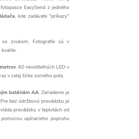
 fotopasce EasySend z jedného
ládača
, kde zadávate "príkazy"
eí so zvukom. Fotografie sú v
kvalite.
 metrov
. 60 neviditeľných LED v
raz v celej šírke zorného poľa.
ným batériám AA
. Zariadenie je
 Pre bez údržbovú prevádzku je
vláda prevádzku v teplotách od
ť pomocou upínacieho popruhu