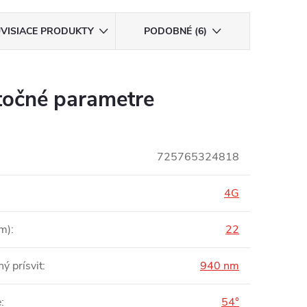
VISIACE PRODUKTY
PODOBNÉ (6)
očné parametre
725765324818
4G
(m)
:
22
ný prísvit
:
940 nm
e
:
54°