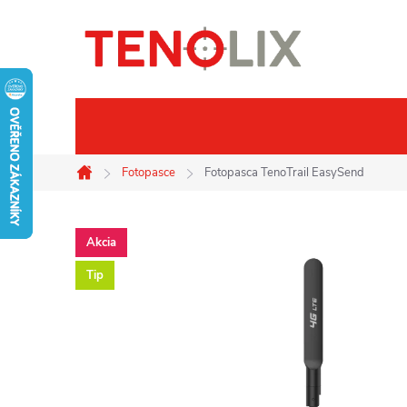
Prejsť
na
obsah
Značky
Termovízie
No
Fotopasce
Fotopasca TenoTrail EasySend
Domov
Akcia
Tip