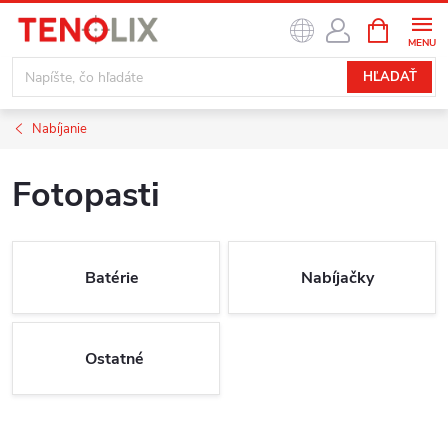
Prejsť
NÁKUPN
na
KOŠÍK
obsah
HĽADAŤ
Nabíjanie
Fotopasti
Batérie
Nabíjačky
Ostatné