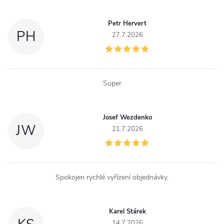
c
Petr Hervert
i
PH
27.7.2026
e
p
Super
r
v
Josef Wezdenko
JW
k
21.7.2026
y
v
Spokojen rychlé vyřízení objednávky.
ý
p
Karel Stárek
14.7.2026