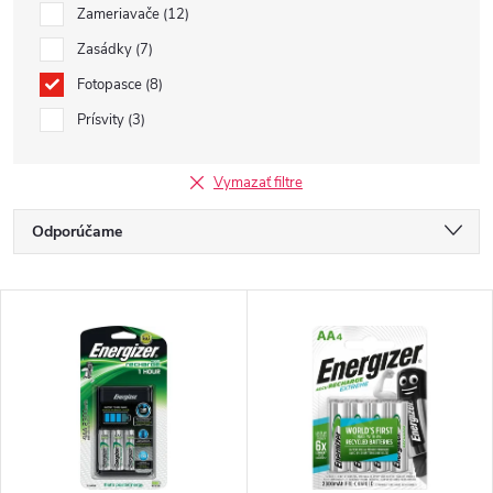
Zameriavače
12
Zasádky
7
Fotopasce
8
Prísvity
3
Vymazať filtre
R
Odporúčame
a
Najlacnejšie
V
d
Najdrahšie
ý
Najpredávanejšie
e
p
Abecedne
n
i
i