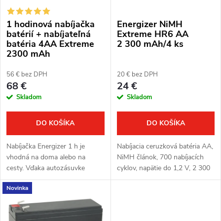
s
e
1 hodinová nabíjačka
Energizer NiMH
p
p
batérií + nabíjateľná
Extreme HR6 AA
batéria 4AA Extreme
2 300 mAh/4 ks
r
2300 mAh
r
o
56 € bez DPH
20 € bez DPH
o
68 €
24 €
d
Skladom
Skladom
d
u
u
DO KOŠÍKA
DO KOŠÍKA
k
k
Nabíjačka Energizer 1 h je
Nabíjacia ceruzková batéria AA,
t
vhodná na doma alebo na
NiMH článok, 700 nabíjacích
t
cesty. Vďaka autozásuvke
cyklov, napätie do 1,2 V, 2 300
o
možno batérie dobíjať napríklad
mAh, 4 ks v balení Vhodná pre
o
Novinka
aj v aute. LED indikuje aktuálny
zariadenie Bestguarder.
stav akumulátorov. Vďaka...
v
v