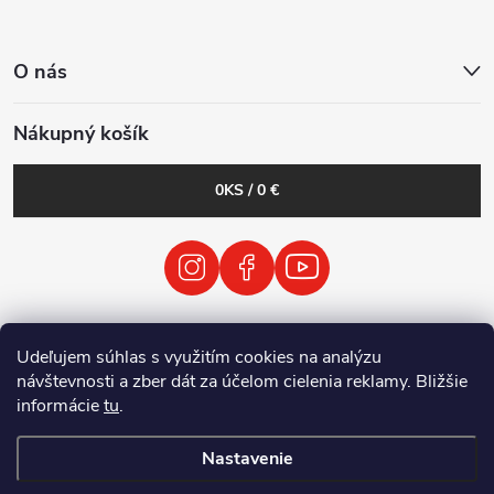
O nás
Nákupný košík
0
KS /
0 €
VODP
Obchodné podmienky
Udeľujem súhlas s využitím cookies na analýzu
Zásady spracovania osobných údajov
návštevnosti a zber dát za účelom cielenia reklamy. Bližšie
Spätný odber vyradených elektrických zariadení / batérií
informácie
tu
.
Nastavenie
Copyright 2026
Tenolix.cz by ThermVisia - noční vidění a termovize
.