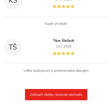
KS
i
s
u
Super produkt.
Tibor Štefánik
TŠ
14.7.2026
Veľká spokojnosť a profesionalita ďakujem
Zobraziť všetky recenzie obchodu