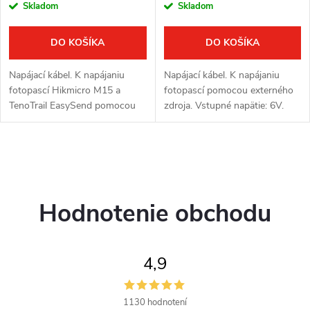
Skladom
Skladom
DO KOŠÍKA
DO KOŠÍKA
Napájací kábel. K napájaniu
Napájací kábel. K napájaniu
fotopascí Hikmicro M15 a
fotopascí pomocou externého
TenoTrail EasySend pomocou
zdroja. Vstupné napätie: 6V.
externého zdroja. Vstupné
Dĺžka kábla: 2 m.
napätie: 12V. Výstupné napätie:
6V. Dĺžka kábla: 107 cm.
O
v
Hodnotenie obchodu
l
á
4,9
d
a
1130 hodnotení