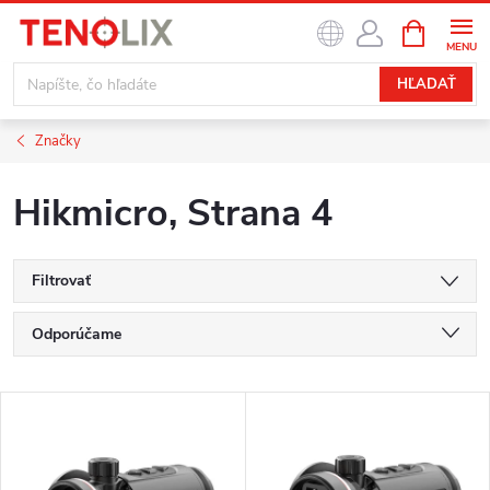
Prejsť
NÁKUPN
na
KOŠÍK
obsah
HĽADAŤ
Značky
Hikmicro
, Strana 4
Filtrovať
R
Odporúčame
a
Najlacnejšie
V
d
Najdrahšie
ý
Najpredávanejšie
e