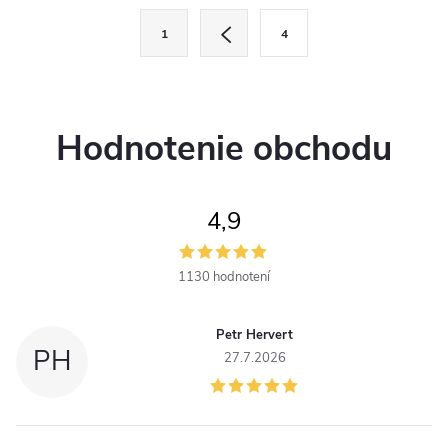
kamery na hlaveň zbrane.
nočného videnia.
O
S
1
4
t
v
r
l
á
n
Hodnotenie obchodu
á
k
d
o
v
4,9
a
a
c
n
1130 hodnotení
i
i
e
Petr Hervert
e
PH
27.7.2026
p
r