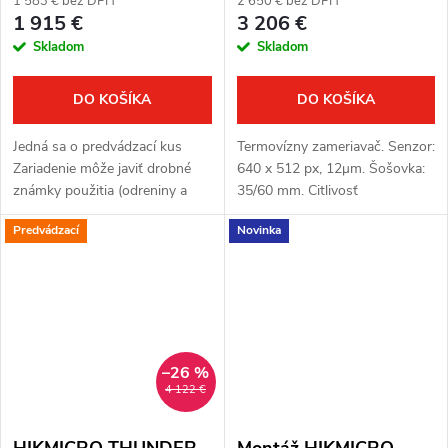
1 583 € bez DPH
2 650 € bez DPH
1 915 €
3 206 €
Skladom
Skladom
DO KOŠÍKA
DO KOŠÍKA
Jedná sa o predvádzací kus
Termovízny zameriavač. Senzor:
Zariadenie môže javiť drobné
640 x 512 px, 12μm. Šošovka:
známky použitia (odreniny a
35/60 mm. Citlivosť
pod.) Zariadenie je plne funkčné
termovízneho senzora: ≤ 20
Predvádzací
Novinka
Kompletné balenie Plná záruka
mK. Detekčná vzdialenosť:
jeden rok Termovízny...
1800/3000 m. Optické
zväčšenie: 1,8x/3,1x....
–26 %
4 122 €
HIKMICRO THUNDER
Montáž HIKMICRO