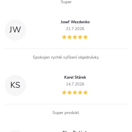
Super
v
k
Josef Wezdenko
y
JW
21.7.2026
v
ý
Spokojen rychlé vyřízení objednávky.
p
i
Karel Stárek
KS
14.7.2026
s
u
Super produkt.