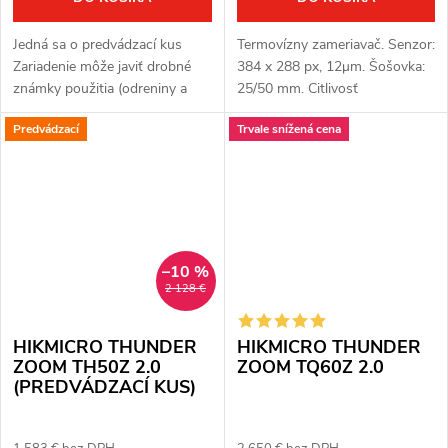
Jedná sa o predvádzací kus
Termovízny zameriavač. Senzor:
Zariadenie môže javiť drobné
384 x 288 px, 12μm. Šošovka:
známky použitia (odreniny a
25/50 mm. Citlivosť
pod.) Zariadenie je plne funkčné
termovízneho senzora: ≤ 20
Predvádzací
Trvale snížená cena
Kompletné balenie Plná záruka
mK. Detekčná vzdialenosť:
jeden rok Termovízna...
1200/2600 m. Optické
zväčšenie: 2,2x/4,3x....
–10 %
2 128 €
HIKMICRO THUNDER
HIKMICRO THUNDER
ZOOM TH50Z 2.0
ZOOM TQ60Z 2.0
(PREDVÁDZACÍ KUS)