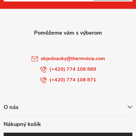
p
ä
t
i
objednavky
@
thermvisia.com
e
(+420) 774 108 889
(+420) 774 108 871
O nás
Nákupný košík