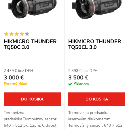
p
Abecedne
n
i
i
s
e
HIKMICRO THUNDER
HIKMICRO THUNDER
p
p
TQ50C 3.0
TQ50CL 3.0
r
r
o
2 479 € bez DPH
2 893 € bez DPH
o
3 000 €
3 500 €
d
Externý sklad
Skladom
d
u
u
DO KOŠÍKA
DO KOŠÍKA
k
k
Termovízna
Termovízna predsádka s
t
predsádka.Termovízny senzor:
laserovým dialkomerom.
t
640 × 512 px, 12μm. Citlivosť
Termovízny senzor: 640 × 512