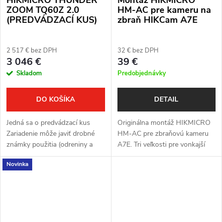
ZOOM TQ60Z 2.0
HM-AC pre kameru na
(PREDVÁDZACÍ KUS)
zbraň HIKCam A7E
2 517 € bez DPH
32 € bez DPH
3 046 €
39 €
Skladom
Predobjednávky
DO KOŠÍKA
DETAIL
Jedná sa o predvádzací kus
Originálna montáž HIKMICRO
Zariadenie môže javiť drobné
HM-AC pre zbraňovú kameru
známky použitia (odreniny a
A7E. Tri veľkosti pre vonkajší
pod.) Zariadenie je plne funkčné
priemer hlavne 14,5 – 26 mm –
Novinka
Kompletné balenie Plná záruka
pevné a opakovateľné uchytenie
jeden rok Termovízny...
kamery na hlaveň zbrane.