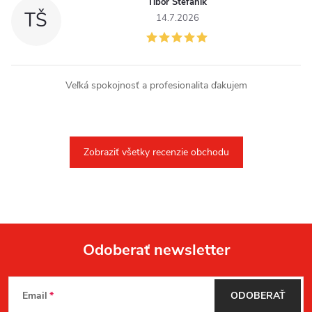
Tibor Štefánik
TŠ
14.7.2026
Veľká spokojnosť a profesionalita ďakujem
Zobraziť všetky recenzie obchodu
Odoberať newsletter
Z
Email
ODOBERAŤ
á