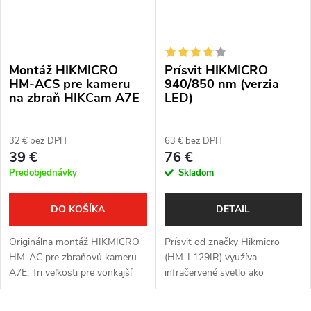
Montáž HIKMICRO
Prísvit HIKMICRO
HM-ACS pre kameru
940/850 nm (verzia
na zbraň HIKCam A7E
LED)
32 € bez DPH
63 € bez DPH
39 €
76 €
Predobjednávky
Skladom
DO KOŠÍKA
DETAIL
Originálna montáž HIKMICRO
Prísvit od značky Hikmicro
HM-AC pre zbraňovú kameru
(HM-L129IR) využíva
A7E. Tri veľkosti pre vonkajší
infračervené svetlo ako
priemer hlavne 14 – 18 mm –
doplnkové svetlo na zlepšenie
pevné a opakovateľné uchytenie
kvality obrazu pre zariadenia