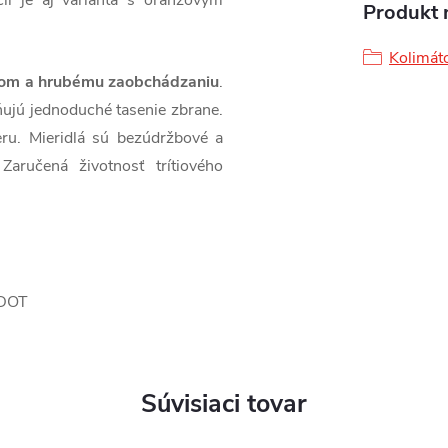
cii je aj varianta s oranžovým
Produkt n
Kolimát
dom a hrubému zaobchádzaniu
.
ňujú jednoduché tasenie zbrane.
eru. Mieridlá sú bezúdržbové a
 Zaručená životnosť trítiového
-DOT
Súvisiaci tovar