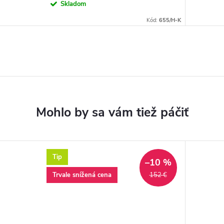
cena:
Skladom
Kód:
655/H-K
Tip
–10 %
Trvale snížená cena
152 €