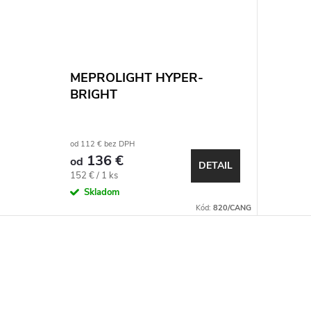
MEPROLIGHT HYPER-
BRIGHT
od 112 € bez DPH
136 €
od
DETAIL
Jednotková
152 € / 1 ks
cena:
Skladom
Kód:
820/CANG