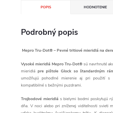
POPIS
HODNOTENIE
Podrobný popis
Mepro Tru-Dot® – Pevné tritiové mieridlá na den
Vysoké mieridlá Mepro Tru-Dot®
sú navrhnuté ak
mieridlá
pre pištole Glock so štandardným r
umožňujú pohodlné mierenie aj pri použití s 
kompatibilné s bežnými puzdrami.
Trojbodové mieridlá
s bielymi bodmi poskytujú rý
dňa. V noci alebo pri zníženej viditeľnosti svieti