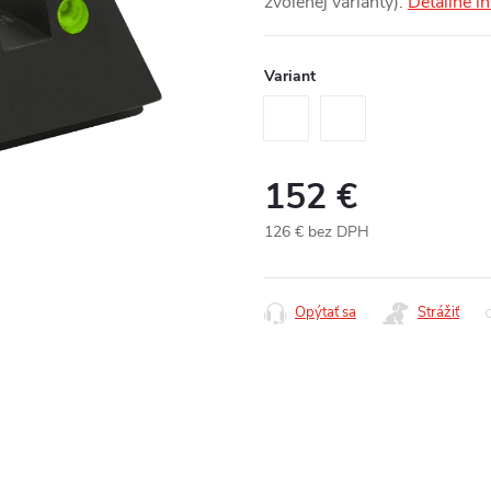
zvolenej varianty).
Detailné i
Variant
152 €
126 € bez DPH
Jednotková
cena:
Opýtať sa
Strážiť