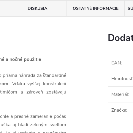
DISKUSIA
OSTATNÉ INFORMÁCIE
SÚ
Dodat
né a nočné použitie
EAN
:
o priama náhrada za štandardné
Hmotnosť 
ámom
. Vďaka vyššej konštrukcii
tlmičom a zároveň zostávajú
Materiál
:
Značka
:
chle a presné zameranie počas
 muška aj hľadí zeleným svetlom