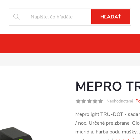
HĽADAŤ
čné videnie
Drony
Fotopasce
Pr
MEPRO T
Neohodnotené
Po
Meprolight TRU-DOT - sada vy
/ noc. Určené pre zbrane: G
mieridlá. Farba bodu mušky: z