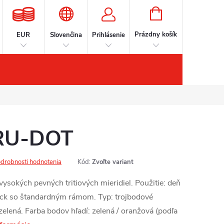
NÁKUPNÝ
KOŠÍK
Prázdny košík
EUR
Slovenčina
Prihlásenie
íslušenstvo
Kontakt
Značky
RU-DOT
drobnosti hodnotenia
Kód:
Zvoľte variant
sokých pevných tritiových mieridiel. Použitie: deň
lock so štandardným rámom. Typ: trojbodové
elená. Farba bodov hľadí: zelená / oranžová (podľa