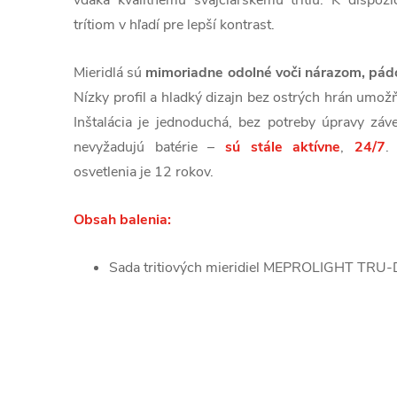
vďaka kvalitnému švajčiarskemu trítiu. K dispozí
trítiom v hľadí pre lepší kontrast.
Mieridlá sú
mimoriadne odolné voči nárazom, pá
Nízky profil a hladký dizajn bez ostrých hrán umož
Inštalácia je jednoduchá, bez potreby úpravy záv
nevyžadujú batérie –
sú stále aktívne
,
24/7
.
osvetlenia je 12 rokov.
Obsah balenia:
Sada tritiových mieridiel MEPROLIGHT TRU