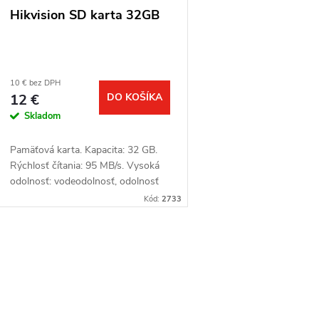
p
p
Hikvision SD karta 32GB
r
r
o
o
10 € bez DPH
12 €
DO KOŠÍKA
d
d
Skladom
u
Pamäťová karta. Kapacita: 32 GB.
u
Rýchlosť čítania: 95 MB/s. Vysoká
k
odolnosť: vodeodolnosť, odolnosť
k
voči vysokým aj nízkym teplotám,
Kód:
2733
t
odolnosť voči vibráciám a
t
röntgenovému...
o
O
o
v
v
v