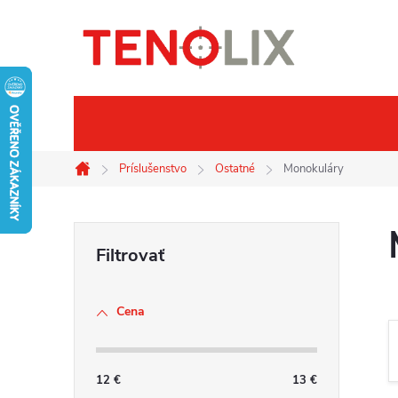
Prejsť
na
obsah
Značky
Termovízie
No
Príslušenstvo
Ostatné
Monokuláry
Domov
B
o
Cena
č
n
12
€
13
€