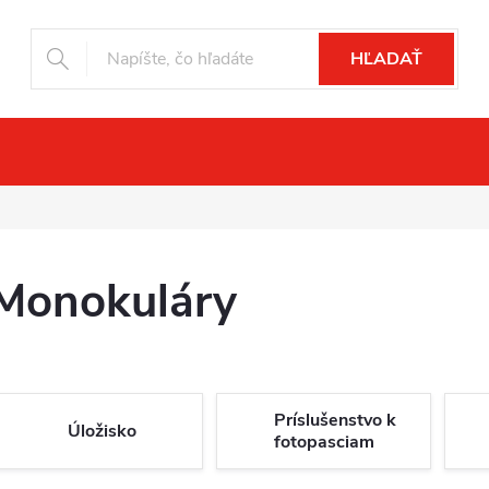
HĽADAŤ
čné videnie
Drony
Fotopasce
Pr
Monokuláry
Príslušenstvo k
Úložisko
fotopasciam