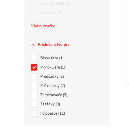
Sauenhammer
0
TenoTrail
0
Všetky značky
Príslušenstvo pre
Binokuláre
1
Monokuláre
1
Predsádky
2
Puškohľady
2
Zameriavače
2
Zasádky
3
Fotopasce
11
l