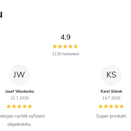
v
u
ý
p
4,9
s
1130 hodnotení
u
JW
KS
Josef Wezdenko
Karel Stárek
21.7.2026
14.7.2026
okojen rychlé vyřízení
Super produkt.
objednávky.