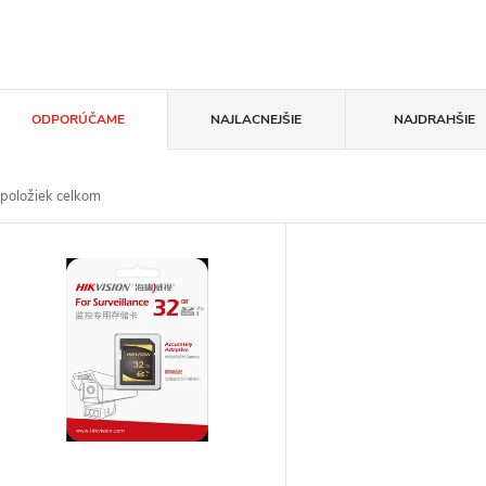
R
ODPORÚČAME
NAJLACNEJŠIE
NAJDRAHŠIE
a
položiek celkom
d
V
e
ý
n
p
e
s