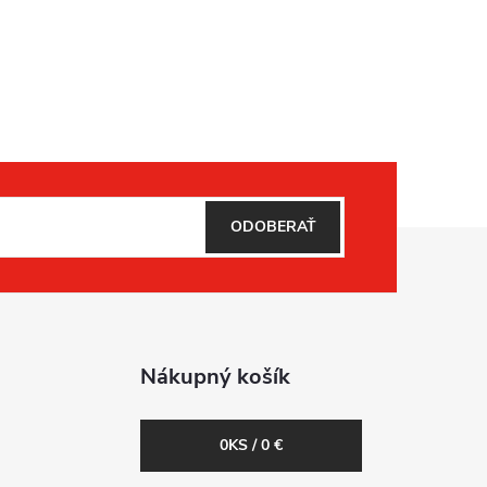
ODOBERAŤ
Nákupný košík
0
KS /
0 €