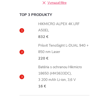
Vymazať filtre
TOP 3 PRODUKTY
HIKMICRO ALPEX 4K LRF
A50EL
832 €
i
Prísvit TenoSight L-DUAL 940 +
850 nm Laser
220 €
Batéria s ochranou Hikmicro
r
18650 (HM3633DC),
3 200 mAh Li-ion, 3,6 V
16 €