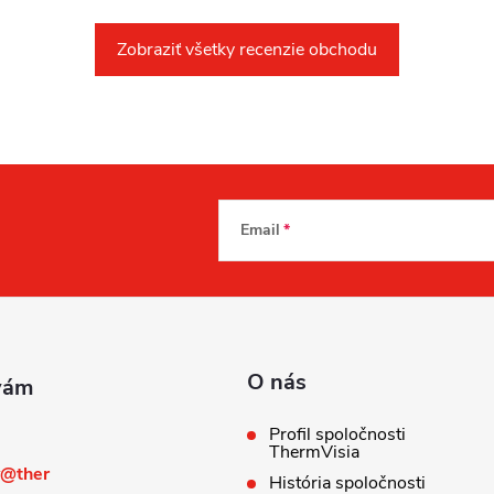
Zobraziť všetky recenzie obchodu
Email
O nás
Profil spoločnosti
ThermVisia
@
ther
História spoločnosti