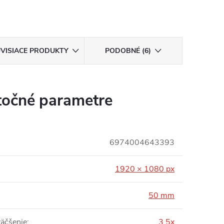
VISIACE PRODUKTY
PODOBNÉ (6)
očné parametre
6974004643393
1920 × 1080 px
50 mm
väčšenie
:
3,5x