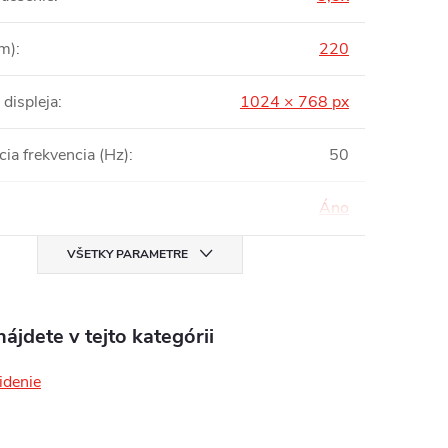
(m)
:
220
 displeja
:
1024 × 768 px
ia frekvencia (Hz)
:
50
Áno
VŠETKY PARAMETRE
ájdete v tejto kategórii
idenie