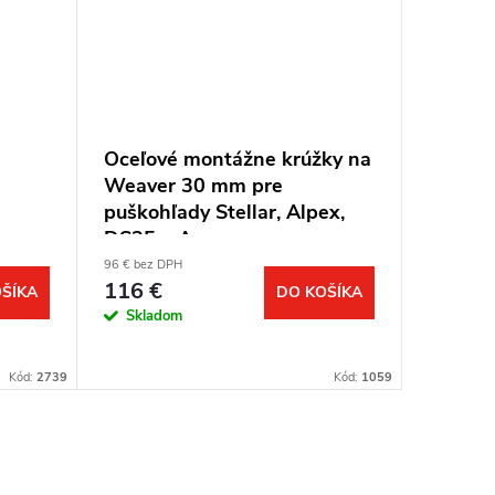
Oceľové montážne krúžky na
NITEC
Weaver 30 mm pre
intelig
puškohľady Stellar, Alpex,
nezávis
DS35 a Ares
Ion, N
96 € bez DPH
23 € bez D
116 €
28 €
ŠÍKA
DO KOŠÍKA
Jednotkov
28 € / 1 k
Skladom
cena:
Sklad
Kód:
2739
Kód:
1059