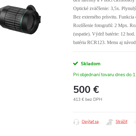
Optické zväčšenie: 3,5x. Plynul
Bez externého prísvitu. Funkcia 
Rozlíšenie fotografií: 2 Mpx. Ro
(uspatie). Výdrž batérie: 12 ho
batéria RCR123. Menu aj návod 
Skladom
Pri objednaní tovaru dnes do 
500 €
413 € bez DPH
Jednotková
cena:
Opýtať sa
Strážiť