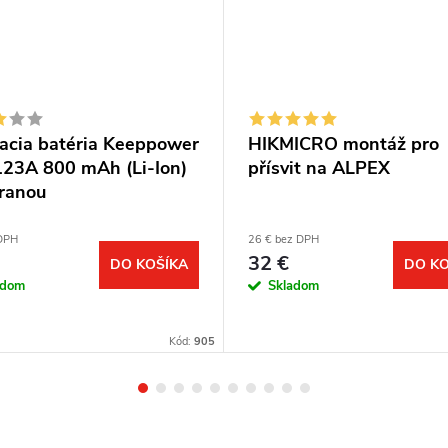
acia batéria Keeppower
HIKMICRO montáž pro
23A 800 mAh (Li-Ion)
přísvit na ALPEX
ranou
 DPH
26 € bez DPH
32 €
DO KOŠÍKA
DO KO
adom
Skladom
Kód:
905