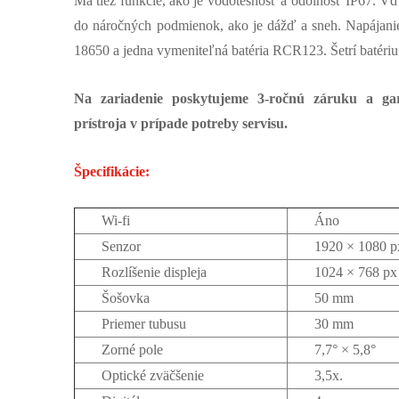
Má tiež funkcie, ako je vodotesnosť a odolnosť IP67. 
do náročných podmienok, ako je dážď a sneh. Napájanie
18650 a jedna vymeniteľná batéria RCR123. Šetrí batéri
Na zariadenie poskytujeme 3-ročnú záruku a ga
prístroja v prípade potreby servisu.
Špecifikácie:
Wi-fi
Áno
Senzor
1920 × 1080 
Rozlíšenie displeja
1024 × 768 px
Šošovka
50 mm
Priemer tubusu
30 mm
Zorné pole
7,7° × 5,8°
Optické zväčšenie
3,5x.