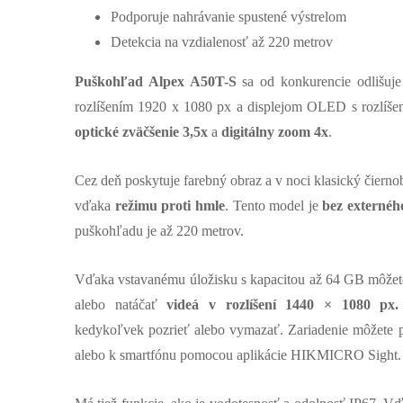
Podporuje nahrávanie spustené výstrelom
Detekcia na vzdialenosť až 220 metrov
Puškohľad Alpex A50T-S
sa od konkurencie odlišu
rozlíšením 1920 x 1080 px a displejom OLED s rozlíš
optické zväčšenie 3,5x
a
digitálny zoom 4x
.
Cez deň poskytuje farebný obraz a v noci klasický čiernob
vďaka
režimu proti hmle
. Tento model je
bez externého
puškohľadu je až 220 metrov.
Vďaka vstavanému úložisku s kapacitou až 64 GB môžet
alebo natáčať
videá v rozlíšení 1440 × 1080 px.
kedykoľvek pozrieť alebo vymazať. Zariadenie môžete p
alebo k smartfónu pomocou aplikácie HIKMICRO Sight.