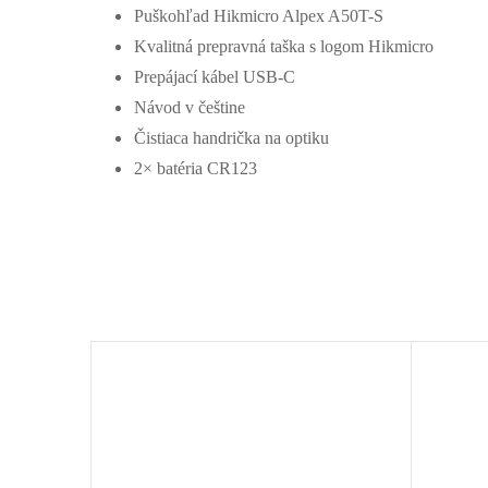
Puškohľad Hikmicro Alpex A50T-S
Kvalitná prepravná taška s logom Hikmicro
Prepájací kábel USB-C
Návod v češtine
Čistiaca handrička na optiku
2× batéria CR123