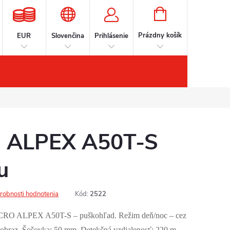
NÁKUPNÝ
KOŠÍK
Prázdny košík
EUR
Slovenčina
Prihlásenie
íslušenstvo
Kontakt
Značky
 ALPEX A50T-S
u
robnosti hodnotenia
Kód:
2522
ICRO ALPEX A50T-S – puškohľad. Režim deň/noc – cez
y obraz. Šošovka: 50 mm. Detekčná vzdialenosť: 220 m.