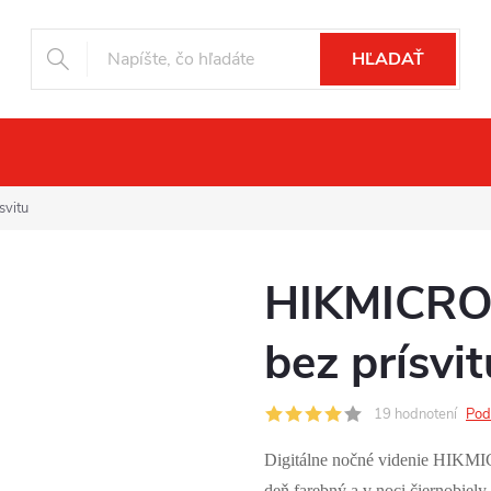
HĽADAŤ
čné videnie
Drony
Fotopasce
Pr
vitu
HIKMICRO
bez prísvit
19 hodnotení
Pod
Digitálne nočné videnie HIKM
deň farebný a v noci čiernobiel