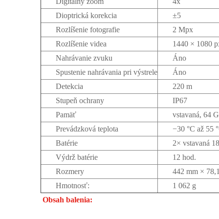
Digitálny zoom
4x
Dioptrická korekcia
±5
Rozlíšenie fotografie
2 Mpx
Rozlíšenie videa
1440 × 1080 
Nahrávanie zvuku
Áno
Spustenie nahrávania pri výstrele
Áno
Detekcia
220 m
Stupeň ochrany
IP67
Pamäť
vstavaná, 64 
Prevádzková teplota
−30 °C až 55 
Batérie
2× vstavaná 1
Výdrž batérie
12 hod.
Rozmery
442 mm × 78,
Hmotnosť:
1 062 g
Obsah balenia: