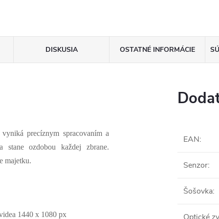
DISKUSIA
OSTATNÉ INFORMÁCIE
SÚ
Dodat
yniká precíznym spracovaním a
EAN
:
a stane ozdobou každej zbrane.
e majetku.
Senzor
:
Šošovka
:
 videa 1440 x 1080 px
Optické z