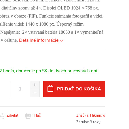
ý digitálny zoom: až 4×. Displej OLED 1024 × 768 px.
obraz v obraze (PIP). Funkcie snímania fotografií a videí.
zlíšenie videí: 1440 x 1080 px. Úsporný režim
d. Napájanie: 2× vstavaná batéria 18650 a 1× vymeniteľná
Detailné informácie
v češtine.
12 hodín, doručenie po SK do dvoch pracovných dní.
PRIDAŤ DO KOŠÍKA
Zdieľať
Tlač
Značka:
Hikmicro
Záruka
:
3 roky