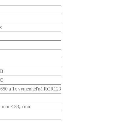
px
GB
°C
8650 a 1x vymeniteľná RCR123
1 mm × 83,5 mm