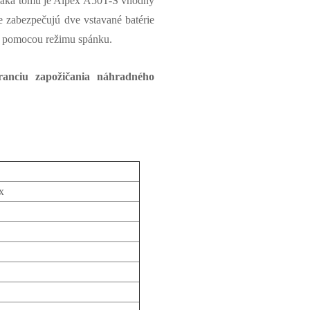
Vďaka tomu je Alpex A50T-S vhodný
 zabezpečujú dve vstavané batérie
u pomocou režimu spánku.
ranciu zapožičania náhradného
px