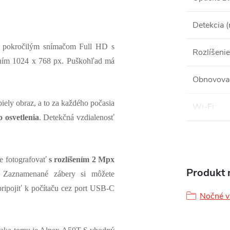
Detekcia 
je pokročilým snímačom Full HD s
Rozlíšenie
ením 1024 x 768 px. Puškohľad má
Obnovovac
iely obraz, a to za každého počasia
Wi-Fi
:
 osvetlenia
. Detekčná vzdialenosť
e fotografovať
s rozlíšením 2 Mpx
Produkt n
Zaznamenané zábery si môžete
ripojiť k počítaču cez port USB-C
Nočné v