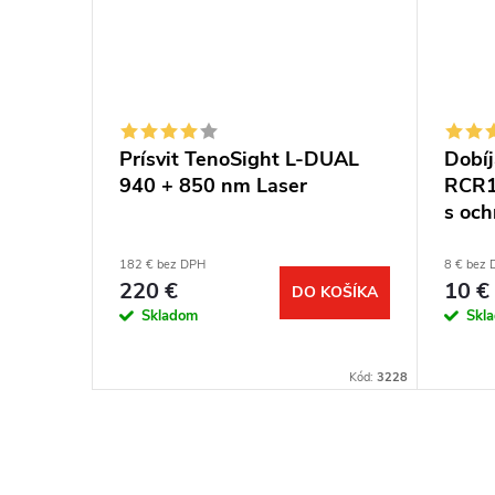
aver s
Prísvit TenoSight L-DUAL
Dobíj
940 + 850 nm Laser
RCR1
s och
182 € bez DPH
8 € bez
220 €
10 €
KOŠÍKA
DO KOŠÍKA
Skladom
Skl
Kód:
3715
Kód:
3228