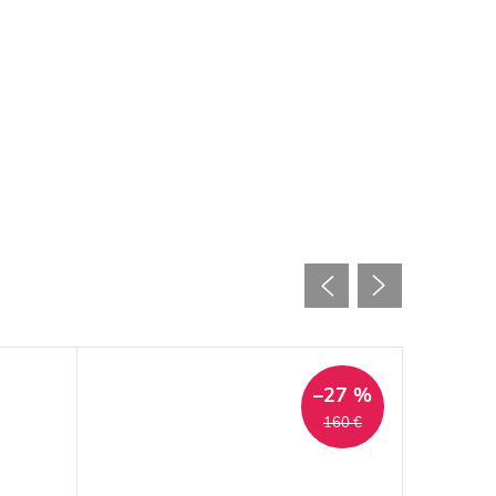
–27 %
160 €