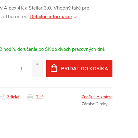
 Alpex 4K a Stellar 3.0. Vhodný také pre
 a ThermTec.
Detailné informácie
12 hodín, doručenie po SK do dvoch pracovných dní.
PRIDAŤ DO KOŠÍKA
Zdieľať
Tlač
Značka:
Hikmicro
Záruka
:
2 roky