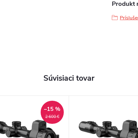
Produkt n
Prísluš
Súvisiaci tovar
–15 %
2 600 €