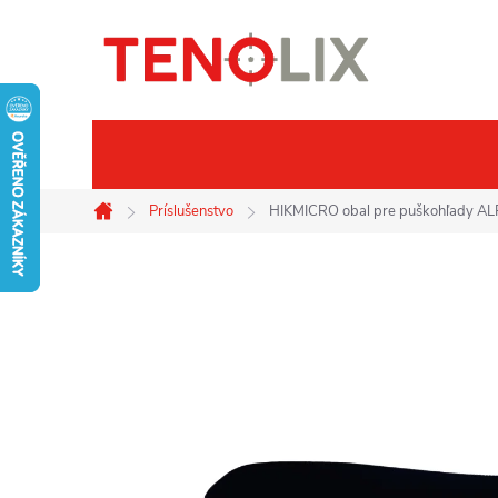
Prejsť
na
obsah
Značky
Termovízie
No
Príslušenstvo
HIKMICRO obal pre puškohľady AL
Domov