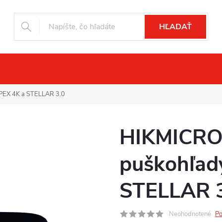
HĽADAŤ
čné videnie
Drony
Fotopasce
Pr
PEX 4K a STELLAR 3.0
HIKMICRO 
puškohľad
STELLAR 
Neohodnotené
Po