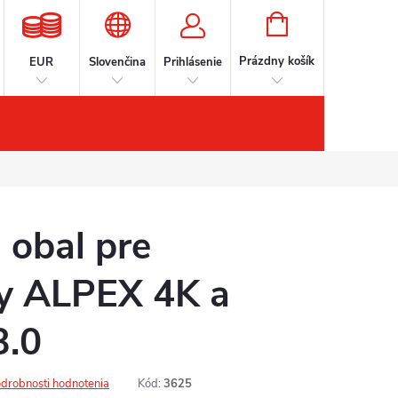
NÁKUPNÝ
KOŠÍK
Prázdny košík
EUR
Slovenčina
Prihlásenie
íslušenstvo
Kontakt
Značky
obal pre
y ALPEX 4K a
3.0
drobnosti hodnotenia
Kód:
3625