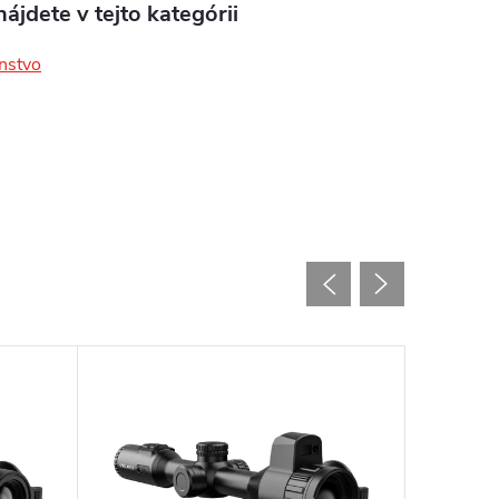
ájdete v tejto kategórii
enstvo