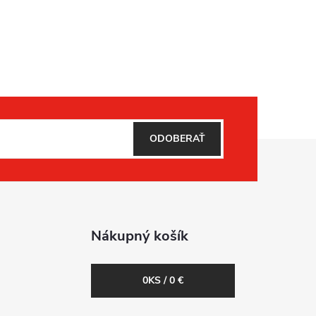
ODOBERAŤ
Nákupný košík
0
KS /
0 €