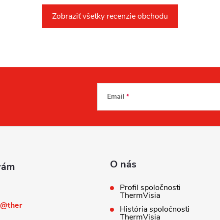
Zobraziť všetky recenzie obchodu
Email
O nás
Profil spoločnosti
ThermVisia
@
ther
História spoločnosti
ThermVisia