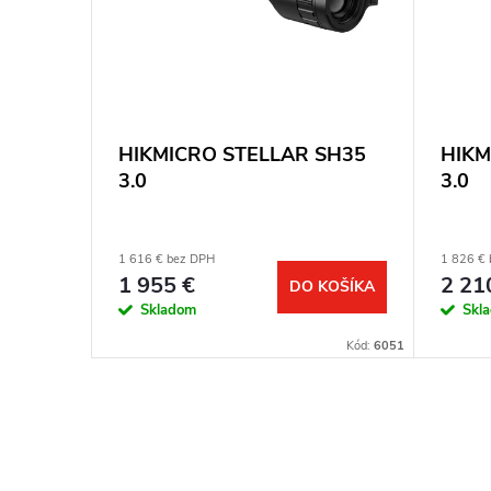
T-S s
HIKMICRO STELLAR SH35
HIKM
L-940
3.0
3.0
1 616 € bez DPH
1 826 €
1 955 €
2 21
KOŠÍKA
DO KOŠÍKA
Skladom
Skl
Kód:
3017
Kód:
6051