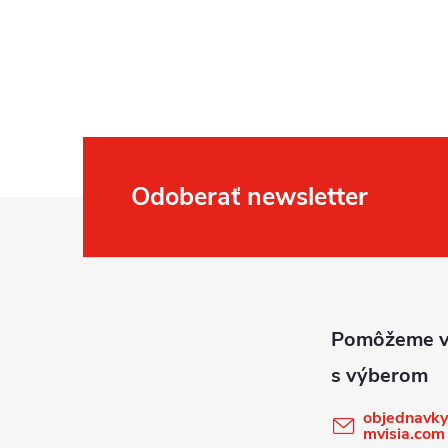
Odoberať newsletter
Z
á
p
ä
t
objednavky
mvisia.com