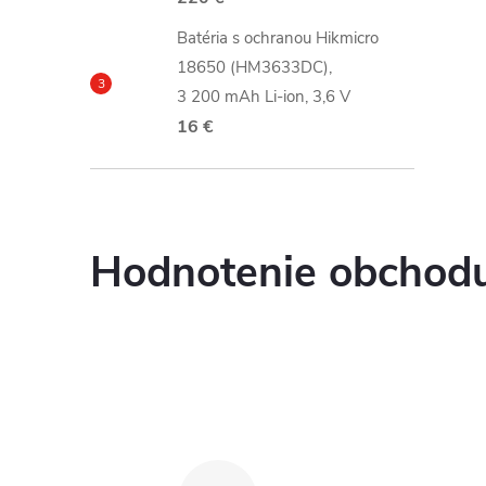
ý
Batéria s ochranou Hikmicro
p
18650 (HM3633DC),
3 200 mAh Li-ion, 3,6 V
a
16 €
n
e
Hodnotenie obchod
l