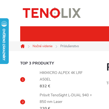
Prejsť
na
obsah
Značky
Termovízie
No
Nočné videnie
Príslušenstvo
Domov
B
TOP 3 PRODUKTY
HIKMICRO ALPEX 4K LRF
o
A50EL
T
832 €
č
Prísvit TenoSight L-DUAL 940 +
n
850 nm Laser
220 €