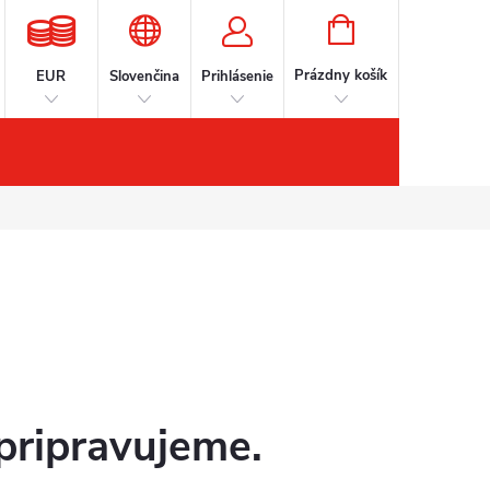
NÁKUPNÝ
KOŠÍK
Prázdny košík
EUR
Slovenčina
Prihlásenie
íslušenstvo
Kontakt
Značky
pripravujeme.