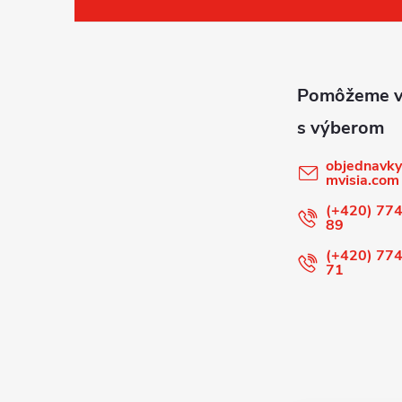
á
p
ä
t
objednavky
mvisia.com
i
(+420) 774
89
e
(+420) 774
71