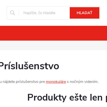
HĽADAŤ
čné videnie
Drony
Fotopasce
Pr
Príslušenstvo
u nájdete príslušenstvo pre
monokuláre
s nočným videním.
Produkty ešte len 