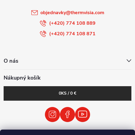
i
objednavky
@
thermvisia.com
e
(+420) 774 108 889
(+420) 774 108 871
O nás
Nákupný košík
0
KS /
0 €
VODP
Obchodné podmienky