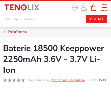
Prejsť
NÁKUPN
na
KOŠÍK
obsah
HĽADAŤ
Príslušenstvo
Baterie 18500 Keeppower
2250mAh 3.6V - 3.7V Li-
Ion
Neohodnotené
Podrobnosti hodnotenia
Kód:
3598