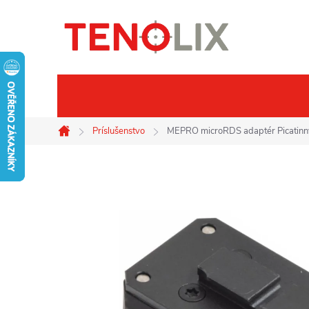
Prejsť
na
obsah
Značky
Termovízie
No
Príslušenstvo
MEPRO microRDS adaptér Picatinn
Domov