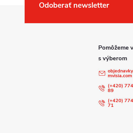
Odoberať newsletter
Z
á
p
ä
t
objednavky
mvisia.com
i
(+420) 774
89
e
(+420) 774
71