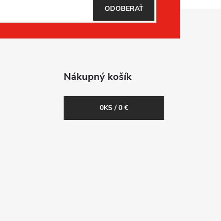
ODOBERAŤ
Nákupný košík
0
KS /
0 €