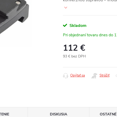
konverznou súpravou – vhodné
Skladom
Pri objednaní tovaru dnes do 
112 €
93 € bez DPH
Jednotková
cena:
Opýtať sa
Strážiť
ENIE
DISKUSIA
OSTATNÉ