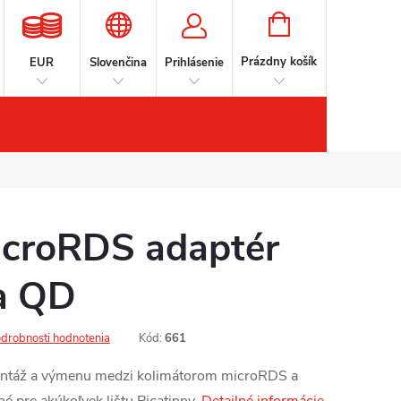
NÁKUPNÝ
KOŠÍK
Prázdny košík
EUR
Slovenčina
Prihlásenie
íslušenstvo
Kontakt
Značky
croRDS adaptér
 a QD
drobnosti hodnotenia
Kód:
661
montáž a výmenu medzi kolimátorom microRDS a