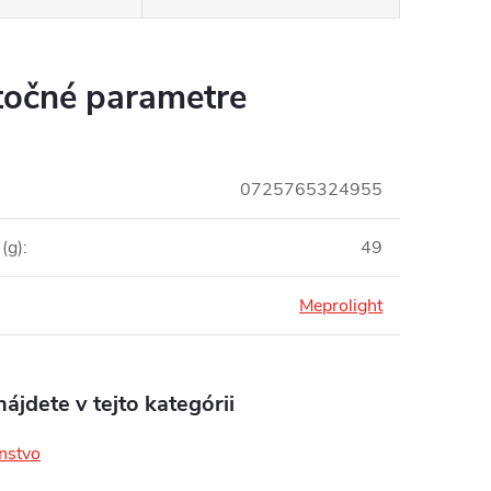
očné parametre
0725765324955
(g)
:
49
Meprolight
ájdete v tejto kategórii
enstvo