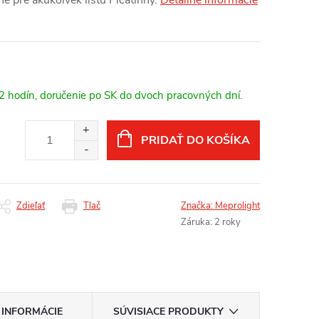
 pre akúkoľvek lištu Picatinny.
Detailné informácie
12 hodín, doručenie po SK do dvoch pracovných dní.
PRIDAŤ DO KOŠÍKA
Zdieľať
Tlač
Značka:
Meprolight
Záruka
:
2 roky
 INFORMÁCIE
SÚVISIACE PRODUKTY