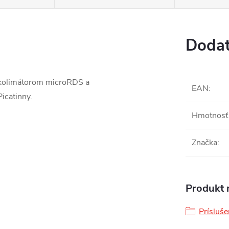
Dodat
 kolimátorom microRDS a
EAN
:
icatinny.
Hmotnosť 
Značka
:
Produkt n
Prísluš