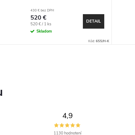
430 € bez DPH
520 €
DETAIL
Jednotková
520 € / 1 ks
cena:
Skladom
Kód:
655/H-K
u
4,9
1130 hodnotení