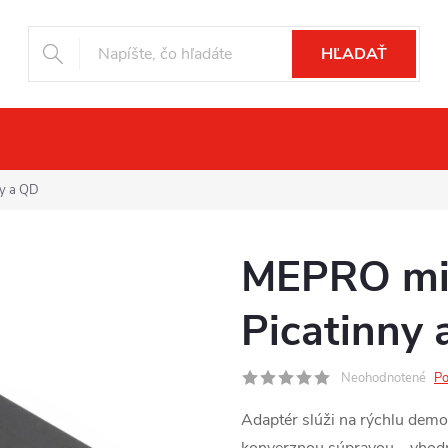
HĽADAŤ
čné videnie
Drony
Fotopasce
Pr
y a QD
MEPRO mi
Picatinny
Neohodnotené
Po
Adaptér slúži na rýchlu de