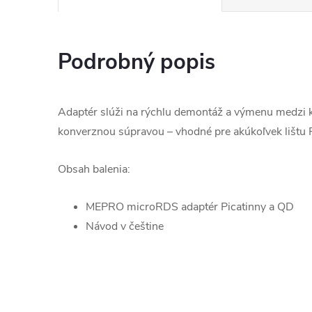
Podrobný popis
Adaptér slúži na rýchlu demontáž a výmenu medzi
konverznou súpravou – vhodné pre akúkoľvek lištu P
Obsah balenia:
MEPRO microRDS adaptér Picatinny a QD
Návod v češtine