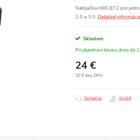
Nabíjačka HMCBT2 pre jednu
2.0 a 3.0.
Detailné informáci
Skladom
Pri objednaní tovaru dnes do 
24 €
20 € bez DPH
Jednotková
cena:
Opýtať sa
Strážiť