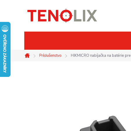
Prejsť
na
obsah
Značky
Termovízie
No
Príslušenstvo
HIKMICRO nabíjačka na batérie pr
Domov