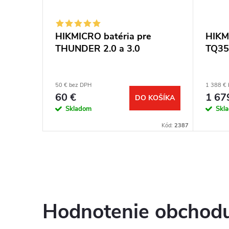
 TE19
HIKMICRO batéria pre
HIKM
THUNDER 2.0 a 3.0
TQ35
50 € bez DPH
1 388 €
60 €
1 67
KOŠÍKA
DO KOŠÍKA
Skladom
Skl
Kód:
970
Kód:
2387
Hodnotenie obchod