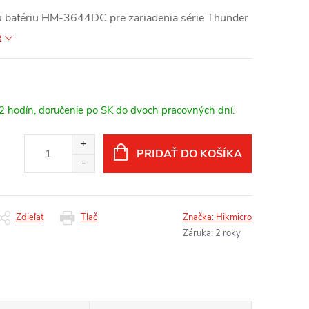
 batériu HM-3644DC pre zariadenia série Thunder
e
12 hodín, doručenie po SK do dvoch pracovných dní.
PRIDAŤ DO KOŠÍKA
Zdieľať
Tlač
Značka:
Hikmicro
Záruka
:
2 roky