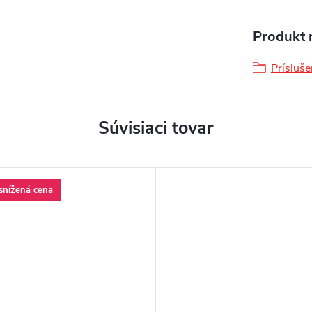
Produkt n
Prísluš
Súvisiaci tovar
 snížená cena