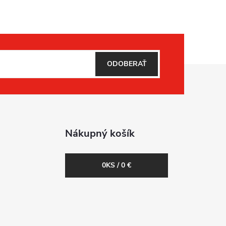
ODOBERAŤ
Nákupný košík
0
KS /
0 €