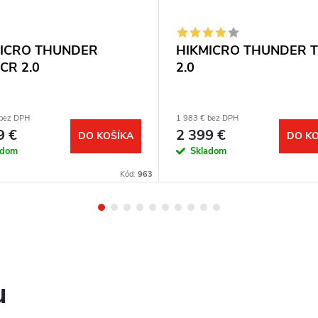
ICRO THUNDER
HIKMICRO THUNDER 
CR 2.0
2.0
 bez DPH
1 983 € bez DPH
9 €
2 399 €
DO KOŠÍKA
DO KO
adom
Skladom
Kód:
963
u