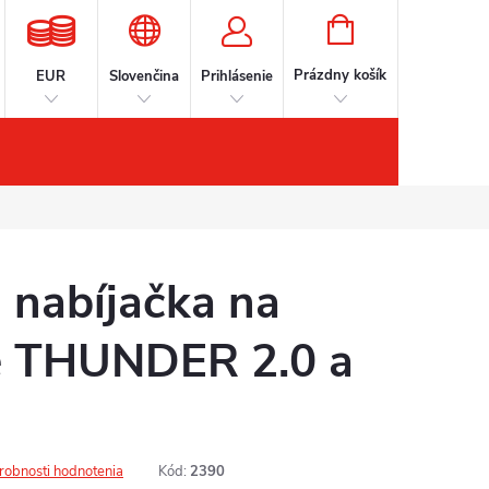
NÁKUPNÝ
KOŠÍK
Prázdny košík
EUR
Slovenčina
Prihlásenie
íslušenstvo
Kontakt
Značky
nabíjačka na
re THUNDER 2.0 a
robnosti hodnotenia
Kód:
2390