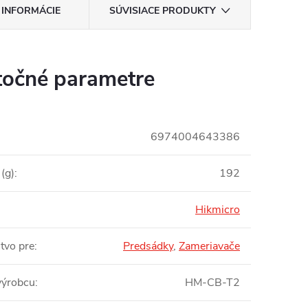
 INFORMÁCIE
SÚVISIACE PRODUKTY
očné parametre
6974004643386
(g)
:
192
Hikmicro
tvo pre
:
Predsádky
,
Zameriavače
výrobcu
:
HM-CB-T2