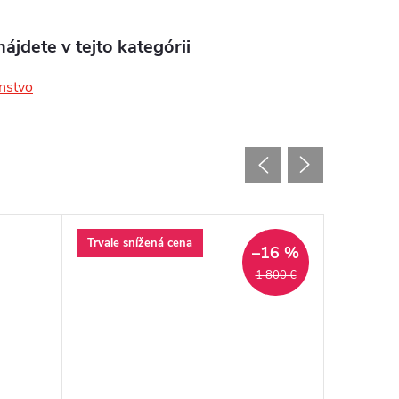
ájdete v tejto kategórii
enstvo
Trvale snížená cena
–16 %
1 800 €