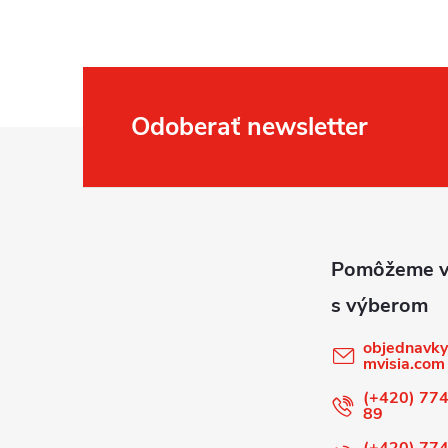
Odoberať newsletter
Z
á
p
ä
t
objednavky
mvisia.com
i
(+420) 774
89
(+420) 774