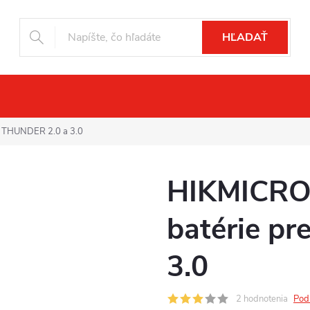
HĽADAŤ
čné videnie
Drony
Fotopasce
Pr
e THUNDER 2.0 a 3.0
HIKMICRO 
batérie p
3.0
2 hodnotenia
Pod