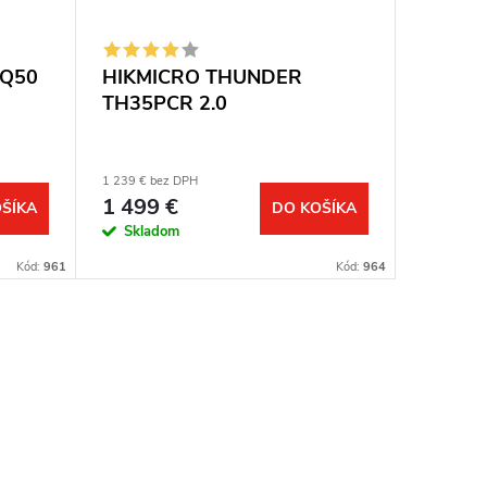
TQ50
HIKMICRO THUNDER
HIKMI
TH35PCR 2.0
TE19CR
1 239 € bez DPH
826 € bez 
1 499 €
1 000 
ŠÍKA
DO KOŠÍKA
Skladom
Sklad
Kód:
961
Kód:
964