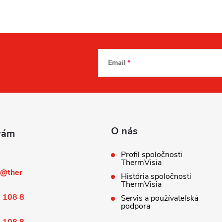
Email
O nás
Profil spoločnosti
ThermVisia
@
ther
História spoločnosti
ThermVisia
 108 8
Servis a používateľská
podpora
 108 8