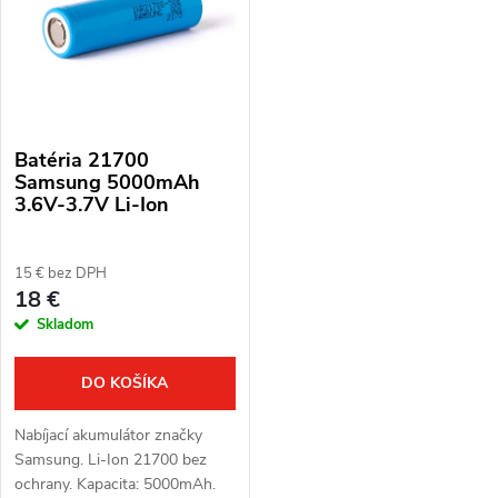
p
Abecedne
n
i
i
s
e
Batéria 21700
p
p
Samsung 5000mAh
3.6V-3.7V Li-Ion
r
r
o
15 € bez DPH
o
18 €
d
Skladom
d
u
u
DO KOŠÍKA
k
k
Nabíjací akumulátor značky
t
Samsung. Li-Ion 21700 bez
t
ochrany. Kapacita: 5000mAh.