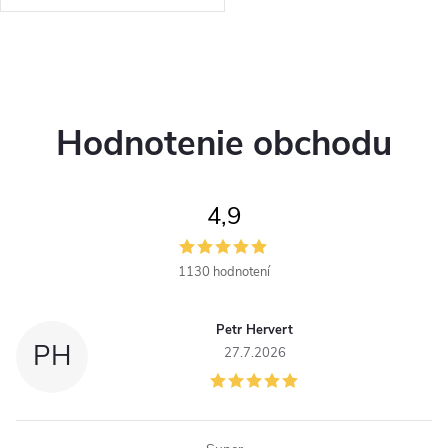
o
Napätie: 3,6 - 3,7 V.
o
v
O
v
v
Hodnotenie obchodu
l
á
4,9
d
a
1130 hodnotení
c
Petr Hervert
i
PH
27.7.2026
e
p