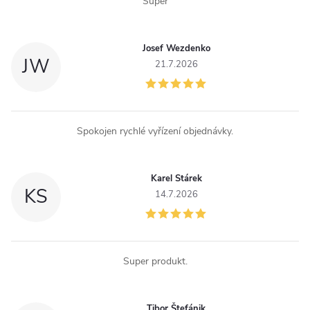
Super
r
v
Josef Wezdenko
JW
k
21.7.2026
y
v
Spokojen rychlé vyřízení objednávky.
ý
p
Karel Stárek
KS
14.7.2026
i
s
u
Super produkt.
Tibor Štefánik