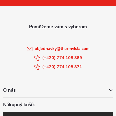
p
ä
t
i
objednavky
@
thermvisia.com
e
(+420) 774 108 889
(+420) 774 108 871
O nás
Nákupný košík