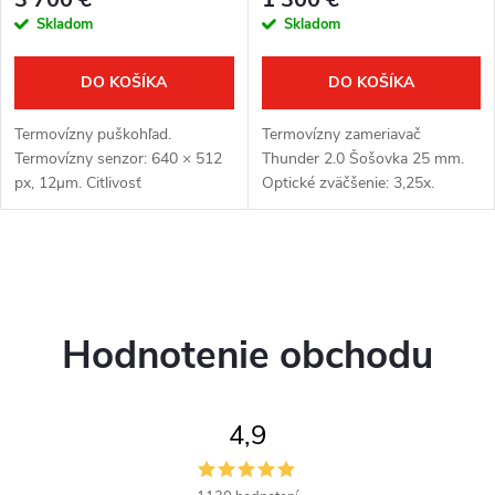
d
Skladom
Skladom
d
u
u
DO KOŠÍKA
DO KOŠÍKA
k
k
Termovízny puškohľad.
Termovízny zameriavač
t
Termovízny senzor: 640 × 512
Thunder 2.0 Šošovka 25 mm.
t
px, 12μm. Citlivosť
Optické zväčšenie: 3,25x.
o
termovízneho senzora: ≤ 20
Digitálne zväčšenie až 8x.
o
mK. Šošovka: 50 mm.
Detekcia srnčej zveri 1 200 m.
Detekčnej vzdialenosti: 2600 m.
Displej OLED 1024 × 768...
v
O
v
Optické zväčšenie: 3,3x....
v
Hodnotenie obchodu
l
á
4,9
d