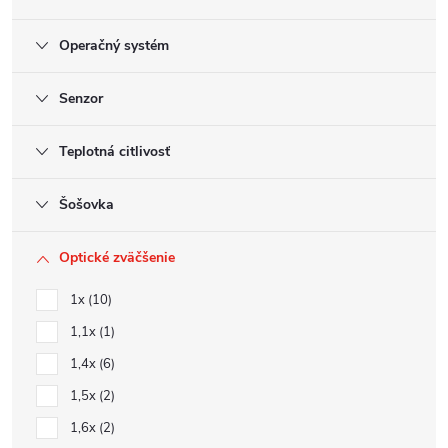
Operačný systém
Senzor
Teplotná citlivosť
Šošovka
Optické zväčšenie
1x
10
1,1x
1
1,4x
6
1,5x
2
1,6x
2