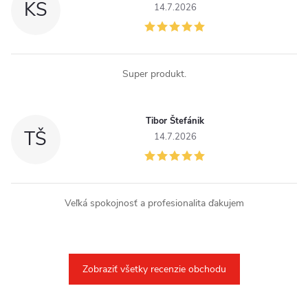
KS
14.7.2026
i
s
u
Super produkt.
Tibor Štefánik
TŠ
14.7.2026
Veľká spokojnosť a profesionalita ďakujem
Zobraziť všetky recenzie obchodu