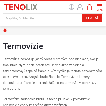
Prejsť
NÁKUPN
na
KOŠÍK
obsah
HĽADAŤ
Domov
Termovízie
Termovízia
poskytuje jasný obraz v drsných podmienkach, ako je
tma, hmla, dym, sneh, prach atď. Termovízne zariadenia
zaznamenávajú tepelné žiarenie. Čím vyššia je teplota pozorovaného
telesa, tým intenzívnejšie bude žiarenie. Termovízne kamery
detegujú toto žiarenie a premieňajú ho na termovízny obraz, tzv.
termogram.
Termovízne zariadenia budú užitočné pri love, v poľovníctve,
priemysle alebo v bezpečnostných zložkách.