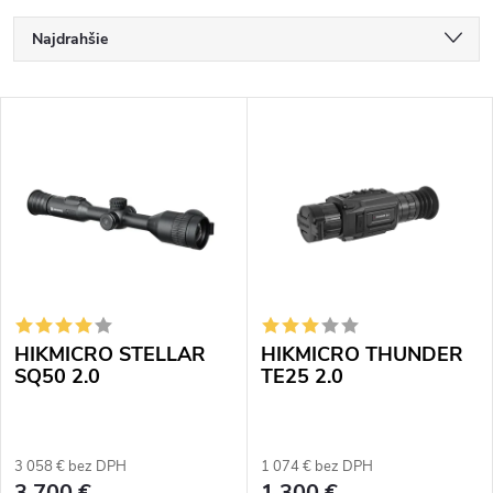
R
Najdrahšie
a
Odporúčame
V
d
Najlacnejšie
ý
Najpredávanejšie
e
p
Abecedne
n
i
i
s
e
HIKMICRO STELLAR
HIKMICRO THUNDER
p
p
SQ50 2.0
TE25 2.0
r
r
o
3 058 € bez DPH
1 074 € bez DPH
o
3 700 €
1 300 €