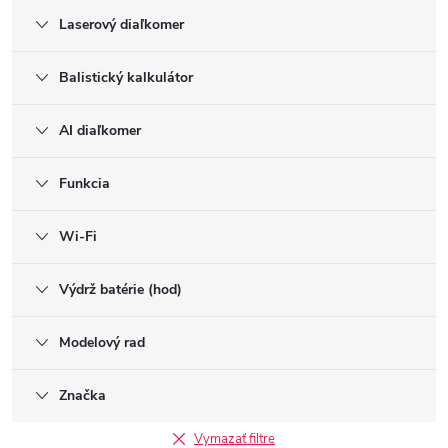
Laserový diaľkomer
Balistický kalkulátor
AI diaľkomer
Funkcia
Wi-Fi
Výdrž batérie (hod)
Modelový rad
Značka
Vymazať filtre