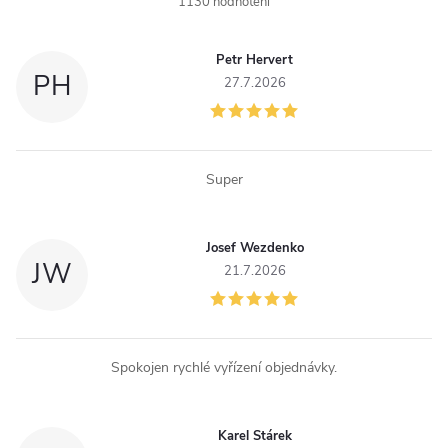
a
1130 hodnotení
c
Petr Hervert
i
PH
27.7.2026
e
p
Super
r
v
Josef Wezdenko
JW
k
21.7.2026
y
v
Spokojen rychlé vyřízení objednávky.
ý
p
Karel Stárek