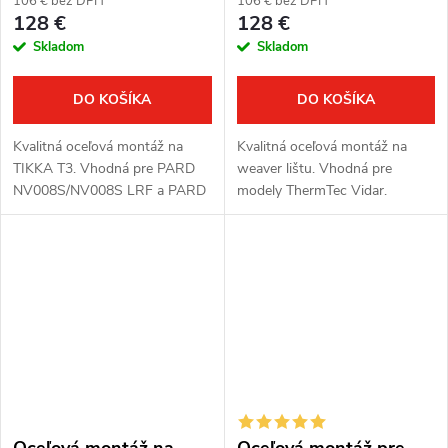
106 € bez DPH
106 € bez DPH
128 €
128 €
Skladom
Skladom
DO KOŠÍKA
DO KOŠÍKA
Kvalitná oceľová montáž na
Kvalitná oceľová montáž na
TIKKA T3. Vhodná pre PARD
weaver lištu. Vhodná pre
NV008S/NV008S LRF a PARD
modely ThermTec Vidar.
SA 2022.
Oceľová montáž na
Oceľová montáž pre