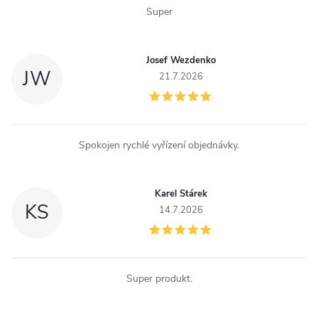
Super
r
v
Josef Wezdenko
JW
k
21.7.2026
y
v
Spokojen rychlé vyřízení objednávky.
ý
p
Karel Stárek
KS
14.7.2026
i
s
u
Super produkt.