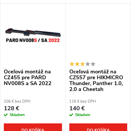
o
PARD NV007V alebo NV007A.
PARD NV007V alebo NV007A.
o
v
v
Oceľová montáž na
Oceľová montáž na
CZ455 pre PARD
CZ557 pre HIKMICRO
NV008S a SA 2022
Thunder, Panther 1.0,
2.0 a Cheetah
106 € bez DPH
116 € bez DPH
128 €
140 €
Skladom
Skladom
DO KOŠÍKA
DO KOŠÍKA