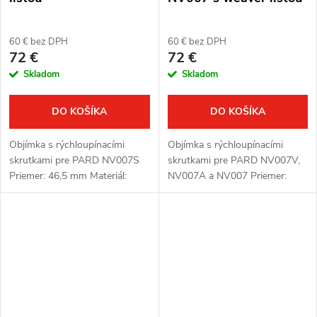
60 € bez DPH
60 € bez DPH
72 €
72 €
Skladom
Skladom
DO KOŠÍKA
DO KOŠÍKA
Objímka s rýchloupínacími
Objímka s rýchloupínacími
skrutkami pre PARD NV007S
skrutkami pre PARD NV007V,
Priemer: 46,5 mm Materiál:
NV007A a NV007 Priemer:
alluminium-alloy
46,5 mm Materiál: alluminium-
alloy