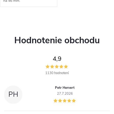
na 46 mm.
O
v
Hodnotenie obchodu
l
á
4,9
d
a
1130 hodnotení
c
Petr Hervert
i
PH
27.7.2026
e
p