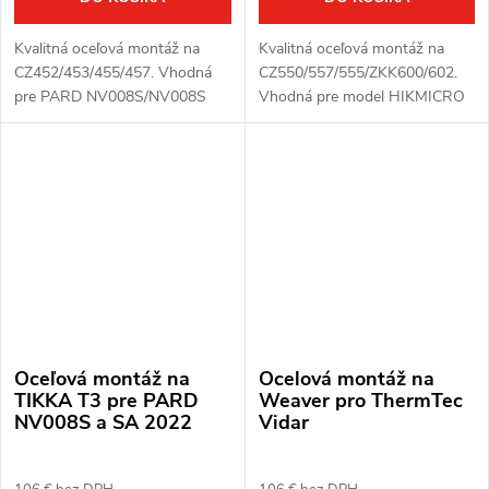
Kvalitná oceľová montáž na
Kvalitná oceľová montáž na
CZ452/453/455/457. Vhodná
CZ550/557/555/ZKK600/602.
pre PARD NV008S/NV008S
Vhodná pre model HIKMICRO
LRF a PARD SA 2022.
Thunder, Panther 1.0, 2.0 a
Cheetah.
Oceľová montáž na
Ocelová montáž na
TIKKA T3 pre PARD
Weaver pro ThermTec
NV008S a SA 2022
Vidar