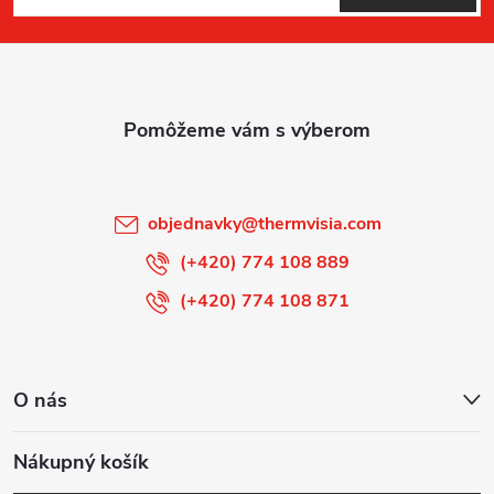
á
p
ä
t
i
objednavky
@
thermvisia.com
e
(+420) 774 108 889
(+420) 774 108 871
O nás
Nákupný košík