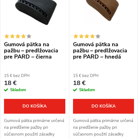
p
Abecedne
n
i
i
s
e
Gumová pätka na
Gumová pätka na
p
p
pažbu – predlžovacia
pažbu – predlžovacia
pre PARD – čierna
pre PARD – hnedá
r
r
o
15 € bez DPH
15 € bez DPH
o
18 €
18 €
d
Skladom
Skladom
d
u
u
DO KOŠÍKA
DO KOŠÍKA
k
k
Gumová pätka primárne určená
Gumová pätka primárne určená
t
na predĺženie pažby pri
na predĺženie pažby pri
t
súčasnom použití zásadky
súčasnom použití zásadky