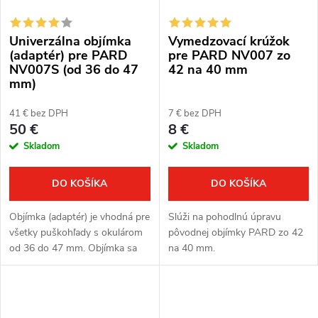
Univerzálna objímka
Vymedzovací krúžok
(adaptér) pre PARD
pre PARD NV007 zo
NV007S (od 36 do 47
42 na 40 mm
mm)
41 € bez DPH
7 € bez DPH
50 €
8 €
Skladom
Skladom
DO KOŠÍKA
DO KOŠÍKA
Objímka (adaptér) je vhodná pre
Slúži na pohodlnú úpravu
všetky puškohľady s okulárom
pôvodnej objímky PARD zo 42
od 36 do 47 mm. Objímka sa
na 40 mm.
rýchlo nasadzuje a odníma
pomocou upevňovacieho
krúžku. Vhodná pre NV007S
a NV007SP.