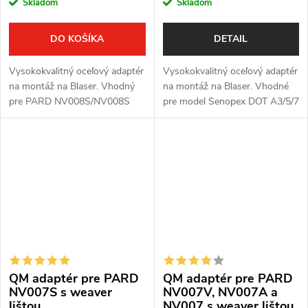
Skladom
Skladom
DO KOŠÍKA
DETAIL
Vysokokvalitný oceľový adaptér
Vysokokvalitný oceľový adaptér
na montáž na Blaser. Vhodný
na montáž na Blaser. Vhodné
pre PARD NV008S/NV008S
pre model Senopex DOT A3/5/7
LRF a SA 2022.
a S5/7.
QM adaptér pre PARD
QM adaptér pre PARD
NV007S s weaver
NV007V, NV007A a
lištou
NV007 s weaver lištou