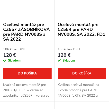
Oceľová montáž pre
Oceľová montáž pre
CZ557 ZÁSOBNÍKOVÁ
CZ584 pre PARD
pre PARD NV008S a
NV008S, SA 2022, FD1
SA 2022
106 € bez DPH
106 € bez DPH
128 €
128 €
Skladom
Skladom
DO KOŠÍKA
DO KOŠÍKA
Kvalitná oceľová montáž pre
Kvalitná oceľová montáž na
ZKK601/CZ555 – verzia so
CZ584. Vhodná pre PARD
zásobníkom/CZ557 – verzia so
NV008S (LRF), SA 2022 a
zásobníkom. Vhodná pre PARD
FD1.
NV008S/NV008S LRF a PARD