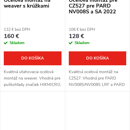
weaver s krúžkami
CZ527 pre PARD
NV008S a SA 2022
132 € bez DPH
106 € bez DPH
160 €
128 €
Skladom
Skladom
DO KOŠÍKA
DO KOŠÍKA
Kvalitná uťahovacia oceľová
Kvalitná oceľová montáž na
montáž na weaver. Vhodná pre
CZ527. Vhodná pre PARD
puškohľady značiek HIKMICRO,
NV008S/NV008S LRF a PARD
ThermTec a Pard.
SA 2022.