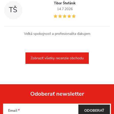
Tibor Štefánik
TŠ
14.7.2026
Veľká spokojnosť a profesionalita ďakujem
Zobraziť všetky recenzie obchodu
Odoberať newsletter
Z
Email
ODOBERAŤ