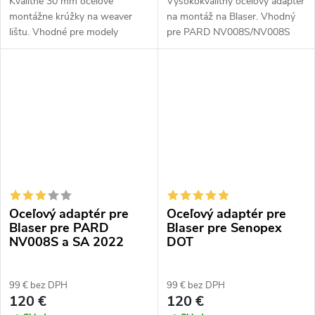
Kvalitné 30 mm oceľové
Vysokokvalitný oceľový adaptér
montážne krúžky na weaver
na montáž na Blaser. Vhodný
lištu. Vhodné pre modely
pre PARD NV008S/NV008S
Hikmicro Stellar, Alpex, PARD
LRF a SA 2022.
DS35 a ThermTec Ares.
Oceľový adaptér pre
Oceľový adaptér pre
Blaser pre PARD
Blaser pre Senopex
NV008S a SA 2022
DOT
99 € bez DPH
99 € bez DPH
120 €
120 €