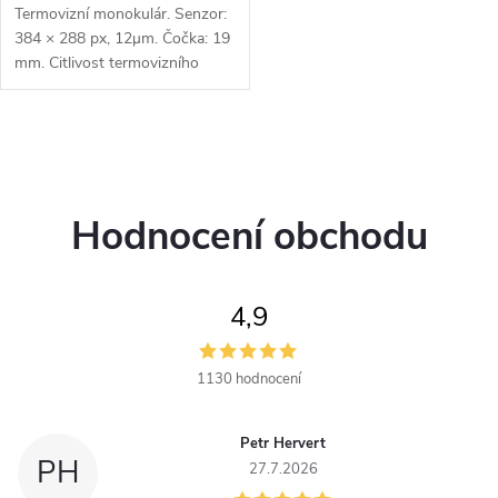
Termovizní monokulár. Senzor:
384 × 288 px, 12μm. Čočka: 19
mm. Citlivost termovizního
senzoru: < 15 mK. Detekční
vzdálenost: 900 m. Optické
zvětšení: 1,9x. Digitální zoom:...
O
v
Hodnocení obchodu
l
á
4,9
d
a
1130 hodnocení
c
Petr Hervert
í
PH
27.7.2026