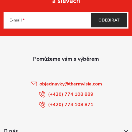
a slevách
Z
á
E-mail
ODEBÍRAT
p
a
t
í
objednavky
@
thermvisia.com
(+420) 774 108 889
(+420) 774 108 871
O nás