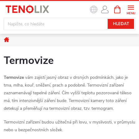
Přejít
NÁKUPNÍ
na
KOŠÍK
obsah
HLEDAT
Domů
Termovize
Termovize
vám zajistí jasný obraz v drsných podmínkách, jako je
tma, mlha, kouř, sněžení, prach a podobně. Termovizní zařízení
zaznamenávají tepelné záření. Čím vyšší teplotu pozorované těleso
má, tím intenzivnější záření bude. Termovizní kamery toto záření
detekují a přeměňují na termovizní obraz, tzv. termogram.
Termovizní zařízení budou užitečná při lovu, v myslivosti, v průmyslu
nebo u bezpečnostních složek.