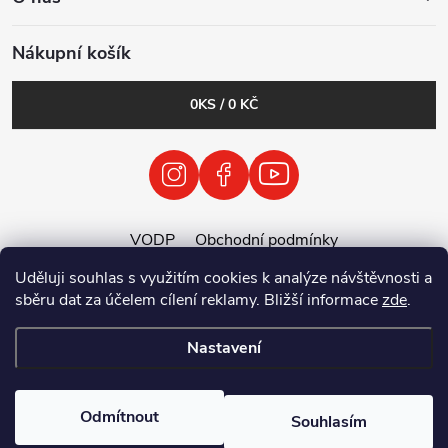
Nákupní košík
0
KS /
0 KČ
VODP
Obchodní podmínky
Zásady zpracování osobních údajů
Uděluji souhlas s využitím cookies k analýze návštěvnosti a
Zpětný odběr vysloužilých elektrozařízení / baterií
sběru dat za účelem cílení reklamy. Bližší informace
zde
.
Nastavení
Copyright 2026
Tenolix.cz by ThermVisia - noční vidění a termovize
.
Všechna práva vyhrazena.
Odmítnout
Souhlasím
Vytvořil Shoptet Premium