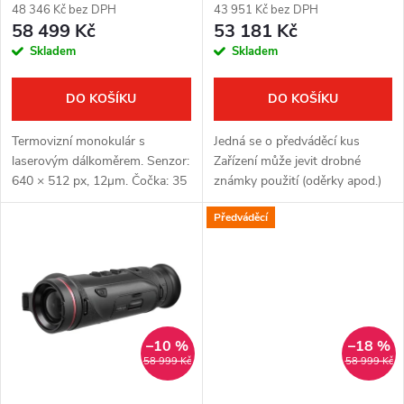
o
48 346 Kč bez DPH
43 951 Kč bez DPH
d
58 499 Kč
53 181 Kč
d
Skladem
Skladem
u
u
k
DO KOŠÍKU
DO KOŠÍKU
k
t
Termovizní monokulár s
Jedná se o předváděcí kus
t
laserovým dálkoměrem. Senzor:
Zařízení může jevit drobné
ů
640 × 512 px, 12μm. Čočka: 35
známky použití (oděrky apod.)
ů
mm. Citlivost termovizního
Zařízení je plně funkční
Předváděcí
senzoru: ≤ 15 mK. Detekční
Kompletní balení Plná záruka
vzdálenost: 1800 m. Optické
jeden rok Termovizní monokulár
zvětšení:...
s...
–10 %
–18 %
58 999 Kč
58 999 Kč