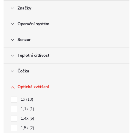
Značky
Operační systém
Senzor
Teplotní citlivost
Čočka
Optické zvětšení
1x
10
1,1x
1
1,4x
6
1,5x
2