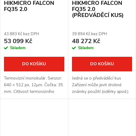
HIKMICRO FALCON
HIKMICRO FALCON
FQ35 2.0
FQ35 2.0
(PŘEDVÁDĚCÍ KUS)
43 883 Kč bez DPH
39 894 Kč bez DPH
53 099 Kč
48 272 Kč
Skladem
Skladem
DO KOŠÍKU
DO KOŠÍKU
Termovizní monokulár. Senzor:
Jedná se o předváděcí kus
640 × 512 px, 12μm. Čočka: 35
Zařízení může jevit drobné
mm. Citlivost termovizního
známky použití (oděrky apod.)
senzoru: ≤ 15 mK. Detekční
Zařízení je plně funkční
vzdálenost: 1800 m. Optické
Kompletní balení Plná záruka
zvětšení: 1,9x. Displej: OLED
jeden rok Termovizní
1920...
monokulár. Senzor:...