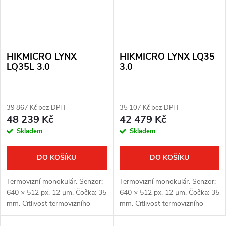
HIKMICRO LYNX
HIKMICRO LYNX LQ35
LQ35L 3.0
3.0
39 867 Kč bez DPH
35 107 Kč bez DPH
48 239 Kč
42 479 Kč
Skladem
Skladem
DO KOŠÍKU
DO KOŠÍKU
Termovizní monokulár. Senzor:
Termovizní monokulár. Senzor:
640 × 512 px, 12 μm. Čočka: 35
640 × 512 px, 12 μm. Čočka: 35
mm. Citlivost termovizního
mm. Citlivost termovizního
senzoru: < 15 mK. Detekční
senzoru: < 15 mK. Detekční
vzdálenost: 1800 m. Optické
vzdálenost: 1800 m. Optické