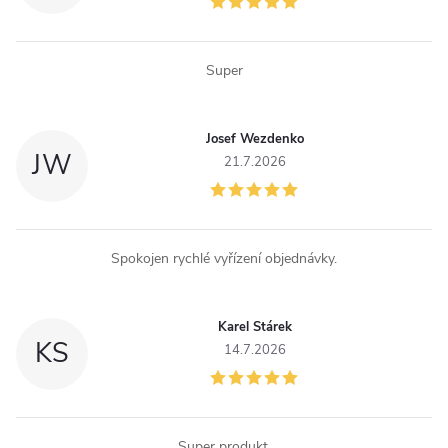
p
r
Super
v
k
Josef Wezdenko
JW
y
21.7.2026
v
ý
Spokojen rychlé vyřízení objednávky.
p
i
Karel Stárek
KS
14.7.2026
s
u
Super produkt.