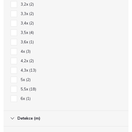
3,2x
2
3,3x
2
3,4x
2
3,5x
4
3,6x
1
4x
3
4,2x
2
4,3x
13
5x
2
5,5x
18
6x
1
Detekce (m)