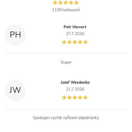
a
1130 hodnocení
c
Petr Hervert
í
PH
27.7.2026
p
r
Super
v
k
Josef Wezdenko
JW
y
21.7.2026
v
ý
Spokojen rychlé vyřízení objednávky.
p