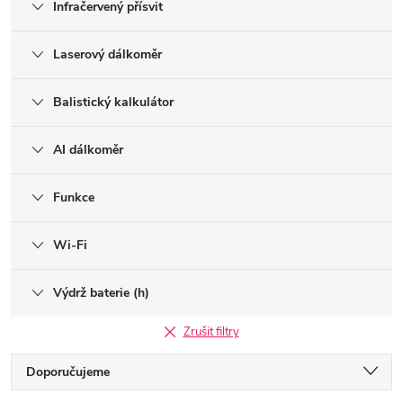
Infračervený přísvit
Laserový dálkoměr
Balistický kalkulátor
AI dálkoměr
Funkce
Wi-Fi
Výdrž baterie (h)
Zrušit filtry
Ř
Doporučujeme