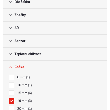
Dle štítku
Značky
Síť
Senzor
Teplotní citlivost
Čočka
6 mm
1
10 mm
1
15 mm
6
19 mm
3
20 mm
1