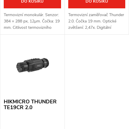
k
DO KOŠÍKU
DO KOŠÍKU
k
t
Termovizní monokulár. Senzor:
Termovizní zaměřovač Thunder
t
384 × 288 px, 12μm. Čočka: 19
2.0. Čočka 19 mm. Optické
ů
mm. Citlivost termovizního
zvětšení: 2,47x. Digitální
ů
senzoru: < 15 mK. Detekční
zvětšení až 8x. Srnčí detekce 1
vzdálenost: 900 m. Optické
000 m. Displej OLED 1024x768
zvětšení: 1,9x. Digitální zoom:...
px. Jádro Hikmicro 256x192px
12μm...
HIKMICRO THUNDER
TE19CR 2.0