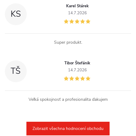
i
Karel Stárek
KS
14.7.2026
s
u
Super produkt.
Tibor Štefánik
TŠ
14.7.2026
Veľká spokojnosť a profesionalita ďakujem
Zobrazit všechna hodnocení obchodu