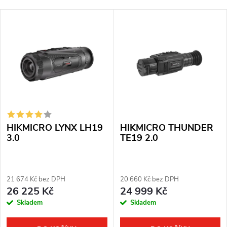
a
Nejlevnější
V
z
Nejdražší
ý
Nejprodávanější
e
p
Abecedně
n
i
í
s
p
HIKMICRO LYNX LH19
HIKMICRO THUNDER
p
r
3.0
TE19 2.0
r
o
o
21 674 Kč bez DPH
20 660 Kč bez DPH
d
26 225 Kč
24 999 Kč
d
Skladem
Skladem
u
u