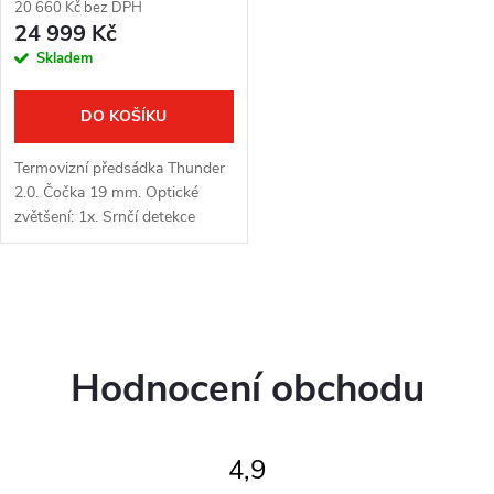
20 660 Kč bez DPH
24 999 Kč
Skladem
DO KOŠÍKU
Termovizní předsádka Thunder
2.0. Čočka 19 mm. Optické
zvětšení: 1x. Srnčí detekce
1000 m. Displej OLED
1024x768 px. Jádro Hikmicro
256x192px 12μm
O
VOx. Citlivost jádra:
v
Hodnocení obchodu
l
á
4,9
d