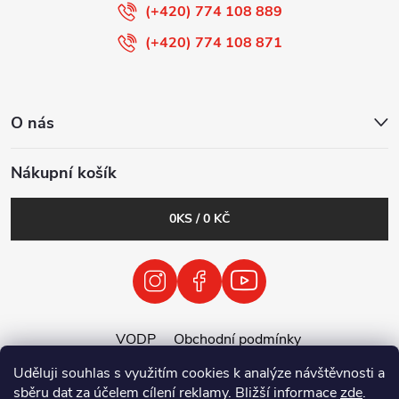
(+420) 774 108 889
(+420) 774 108 871
O nás
Nákupní košík
0
KS /
0 KČ
VODP
Obchodní podmínky
Zásady zpracování osobních údajů
Uděluji souhlas s využitím cookies k analýze návštěvnosti a
Zpětný odběr vysloužilých elektrozařízení / baterií
sběru dat za účelem cílení reklamy. Bližší informace
zde
.