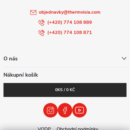
í
objednavky
@
thermvisia.com
(+420) 774 108 889
(+420) 774 108 871
O nás
Nákupní košík
0
KS /
0 KČ
VODP
Obchodní podmínky