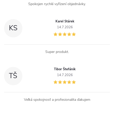
ý
Spokojen rychlé vyřízení objednávky.
p
i
Karel Stárek
KS
14.7.2026
s
u
Super produkt.
Tibor Štefánik
TŠ
14.7.2026
Veľká spokojnosť a profesionalita ďakujem