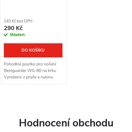
r
o
o
240 Kč bez DPH
d
290 Kč
d
Skladem
u
u
k
DO KOŠÍKU
k
t
Pohodlné poutko pro nošení
t
Bestguarder WG-80 na krku.
ů
Vyrobeno z pryže a nylonu.
ů
O
v
Hodnocení obchodu
l