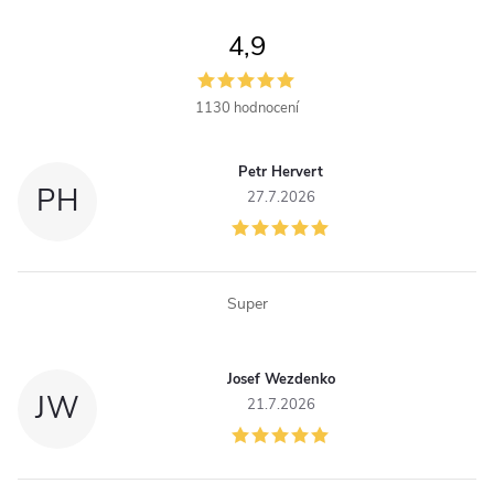
á
4,9
d
a
1130 hodnocení
c
Petr Hervert
í
PH
27.7.2026
p
r
Super
v
k
Josef Wezdenko
JW
y
21.7.2026
v