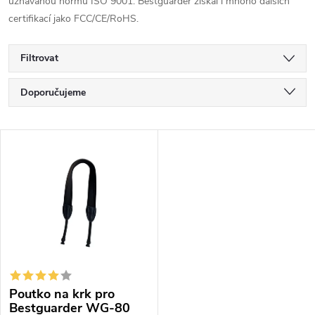
uznávanou normu ISO 9001. Bestguarder získal i mnoho dalších
certifikací jako FCC/CE/RoHS.
Filtrovat
Ř
Doporučujeme
a
Nejlevnější
V
z
Nejdražší
ý
Nejprodávanější
e
p
Abecedně
n
i
í
s
p
Poutko na krk pro
p
r
Bestguarder WG-80