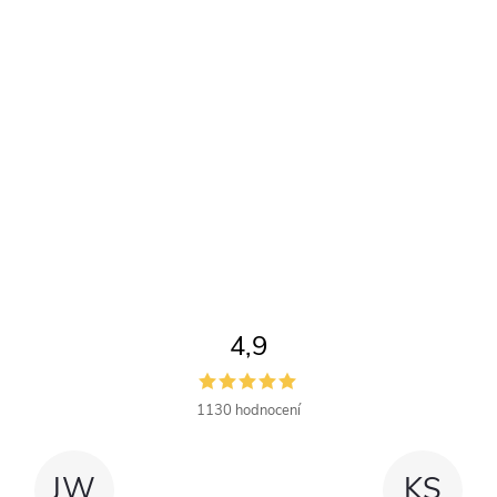
4,9
1130 hodnocení
JW
KS