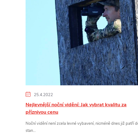
p
i
s
č
l
á
n
25.4.2022
Nejlevnější noční vidění: Jak vybrat kvalitu za
k
příznivou cenu
ů
Noční vidění není zcela levné vybavení, nicméně dnes již patří d
stan...