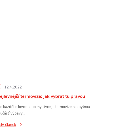
12.4.2022
ejlevnější termovize: jak vybrat tu pravou
ro každého lovce nebo myslivce je termovize nezbytnou
učástí výbavy...
elý článek