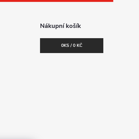
Nákupní košík
0
KS /
0 KČ