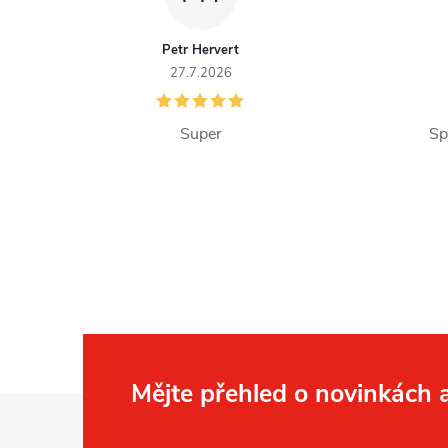
p
r
Petr Hervert
27.7.2026
v
k
Super
Sp
y
v
ý
p
i
s
Mějte přehled o novinkách
u
Z