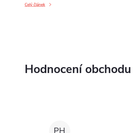
Celý článek
O
v
l
Hodnocení obchodu
á
d
a
c
í
PH