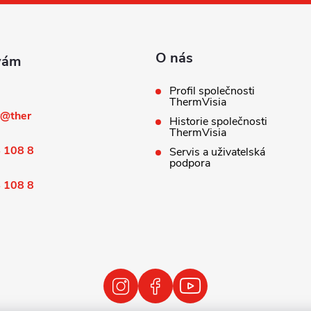
O nás
Profil společnosti
ThermVisia
@
ther
Historie společnosti
ThermVisia
 108 8
Servis a uživatelská
podpora
 108 8