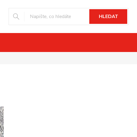
HLEDAT
ní vidění
Drony
Fotopasti
Příslu