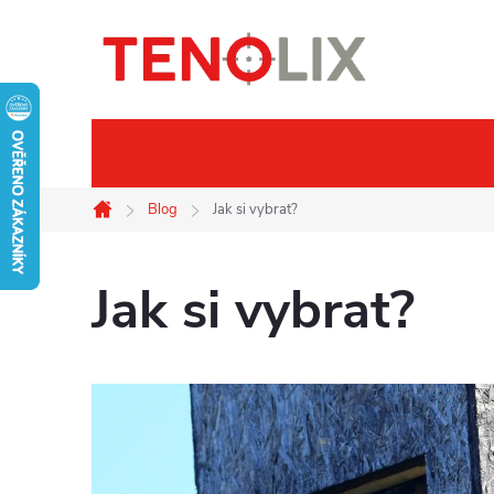
Přejít
na
obsah
Značky
Termovize
Noč
Blog
Jak si vybrat?
Domů
Jak si vybrat?
V
ý