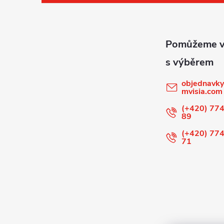
á
p
a
t
objednavky
mvisia.com
í
(+420) 774
89
(+420) 774
71