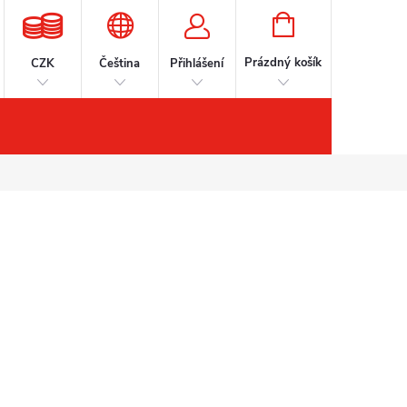
NÁKUPNÍ
KOŠÍK
Prázdný košík
CZK
Čeština
Přihlášení
šenství
Kontakty
Značky