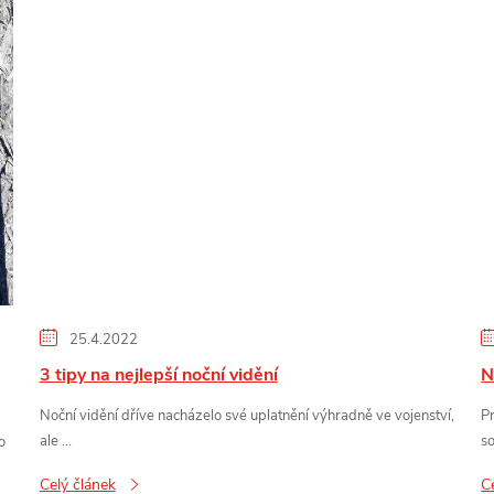
25.4.2022
3 tipy na nejlepší noční vidění
N
Noční vidění dříve nacházelo své uplatnění výhradně ve vojenství,
P
ale ...
so
o
Celý článek
C