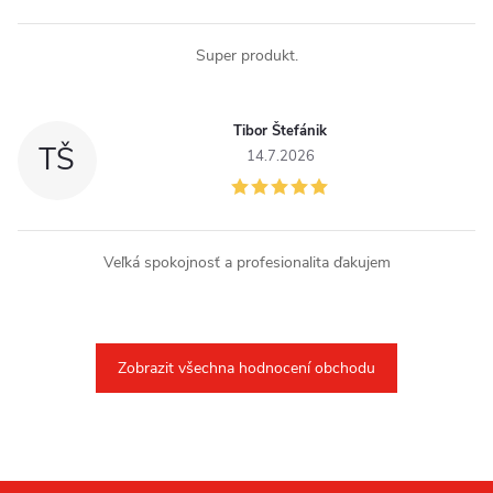
u
Super produkt.
Tibor Štefánik
TŠ
14.7.2026
Veľká spokojnosť a profesionalita ďakujem
Zobrazit všechna hodnocení obchodu