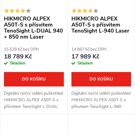
í
s
p
HIKMICRO ALPEX
HIKMICRO ALPEX
p
r
A50T-S s přísvitem
A50T-S s přísvitem
TenoSight L-DUAL 940
TenoSight L-940 Laser
r
+ 850 nm Laser
o
o
15 528 Kč bez DPH
14 867 Kč bez DPH
d
18 789 Kč
17 989 Kč
d
Skladem
Skladem
u
u
k
DO KOŠÍKU
DO KOŠÍKU
k
t
Digitální noční vidění puškohled
Digitální noční vidění puškohled
t
HIKMICRO ALPEX A50T-S s
HIKMICRO ALPEX A50T-S s
ů
přísvitem TenoSight L-DUAL
přísvitem TenoSight L-940
ů
940 + 850 nm Laser. Režim
Laser. Režim den/noc - přes
den/noc - přes den barevný a v
den barevný a v noci černobílý
noci černobílý obraz. Čočka:
obraz. Čočka: 50
50...
mm. Detekční...