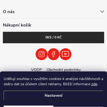
O nás
Nákupní košík
0
KS /
0 KČ
VODP
Obchodní podmínky
Zásady zpracování osobních údajů
Uděluji souhlas s využitím cookies k analýze návštěvnosti a
Zpětný odběr vysloužilých elektrozařízení / baterií
sběru dat za účelem cílení reklamy. Bližší informace
zde
.
Nastavení
Copyright 2026
Tenolix.cz by ThermVisia - noční vidění a termovize
.