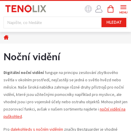
Přejít
NÁKUPNÍ
na
KOŠÍK
obsah
HLEDAT
Domů
Noční vidění
Digitální noční vidění
funguje na principu zesilování zbytkového
světla v okolním prostředí, nejčastěji se jedná o světlo hvězd nebo
měsíce. Naše široká nabídka zahrnuje různé druhy přístrojů pro noční
vidění, které jsou užitečnými pomocníky například pro myslivce, ale
vhodné jsou i pro vojenské účely nebo ostrahu objektů. Mohou plnit jen
pozorovací funkci, avšak v našem sortimentu najdete i
noční vidění na
puškohled
.
Pro
dalekohledy s nočním viděním
značky Bestguarder je vhodné