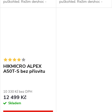
puškohled. Režim den/noc -
puškohled. Režim den/noc -
přes den barevný a v noci
přes den barevný a v noci
černobílý obraz. Čočka: 50
černobílý obraz. Čočka: 50
mm. Detekční vzdálenost: 220
mm. Detekční vzdálenost: 200
m. Optické...
m. Optické zvětšení:...
HIKMICRO ALPEX
A50T-S bez přísvitu
10 330 Kč bez DPH
12 499 Kč
Skladem