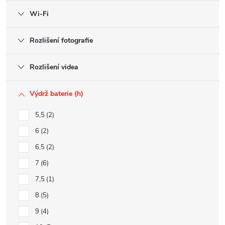
Wi-Fi
Rozlišení fotografie
Rozlišení videa
Výdrž baterie (h)
5,5
2
6
2
6,5
2
7
6
7,5
1
8
5
9
4