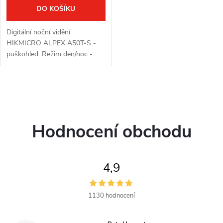
DO KOŠÍKU
Digitální noční vidění
HIKMICRO ALPEX A50T-S -
puškohled. Režim den/noc -
přes den barevný a v noci
černobílý obraz. Čočka: 50
mm. Detekční vzdálenost: 220
O
m. Optické zvětšení:...
v
Hodnocení obchodu
l
á
4,9
d
a
1130 hodnocení
c