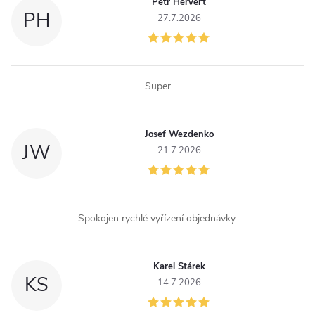
Petr Hervert
í
PH
27.7.2026
p
r
Super
v
k
Josef Wezdenko
JW
y
21.7.2026
v
ý
Spokojen rychlé vyřízení objednávky.
p
i
Karel Stárek
KS
14.7.2026
s