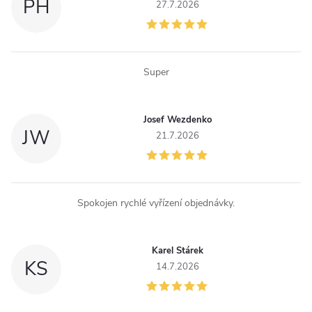
í
PH
27.7.2026
p
r
Super
v
k
Josef Wezdenko
JW
y
21.7.2026
v
ý
Spokojen rychlé vyřízení objednávky.
p
i
Karel Stárek
KS
14.7.2026
s
u