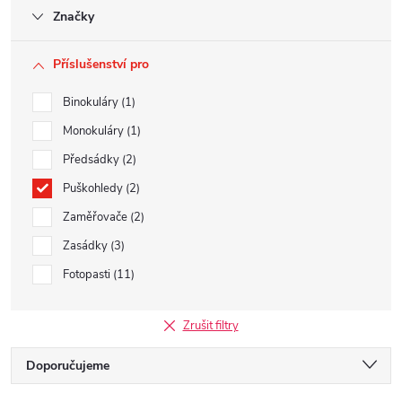
Značky
Příslušenství pro
Binokuláry
1
Monokuláry
1
Předsádky
2
Puškohledy
2
Zaměřovače
2
Zasádky
3
Fotopasti
11
Zrušit filtry
Ř
Doporučujeme
Nejlevnější