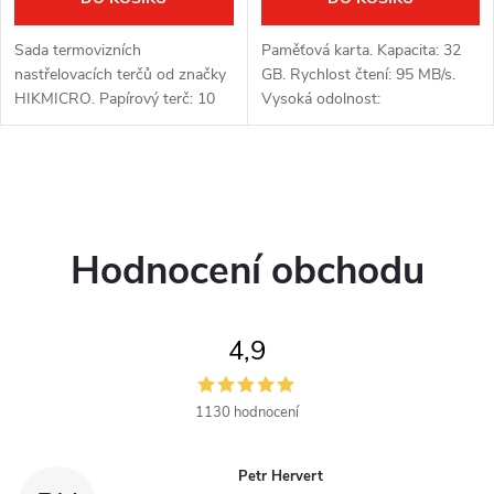
k
k
t
Sada termovizních
Paměťová karta. Kapacita: 32
t
nastřelovacích terčů od značky
GB. Rychlost čtení: 95 MB/s.
ů
HIKMICRO. Papírový terč: 10
Vysoká odolnost:
ů
ks. Velikost papírových terčů:
voděodolnost, odolnost vůči
30 × 30 cm. Termo terč: 10 ks.
vysokým i nízkým teplotám,
Průměr termo terče: 50 mm.
odolnost vůči vibracím a
O
Výdrž...
rentgenovému záření.
v
Hodnocení obchodu
l
á
4,9
d
a
1130 hodnocení
c
Petr Hervert