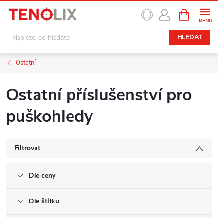
Přejít
NÁKUPNÍ
na
KOŠÍK
obsah
HLEDAT
Ostatní
Ostatní příslušenství pro
puškohledy
Filtrovat
Dle ceny
Dle štítku