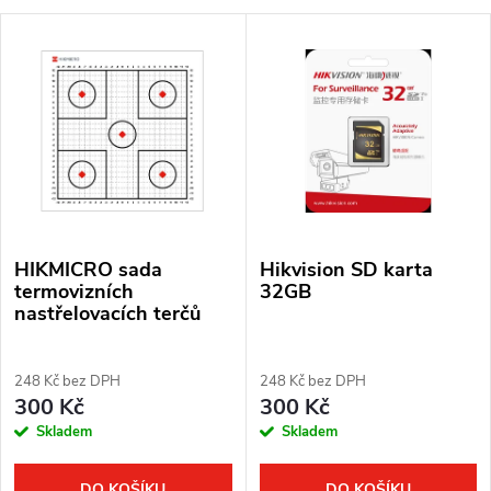
a
V
z
Nejdražší
ý
Nejprodávanější
e
p
Abecedně
n
i
í
s
p
HIKMICRO sada
Hikvision SD karta
p
r
termovizních
32GB
nastřelovacích terčů
r
o
o
248 Kč bez DPH
248 Kč bez DPH
d
300 Kč
300 Kč
d
Skladem
Skladem
u
u
DO KOŠÍKU
DO KOŠÍKU