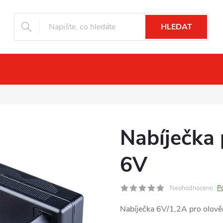
HLEDAT
ní vidění
Drony
Fotopasti
Příslu
Nabíječka 
6V
Neohodnoceno
P
Nabíječka 6V/1,2A pro olově