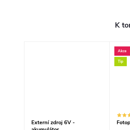
K to
Akce
Tip
syWifi
Externí zdroj 6V -
Fotop
akumulátor