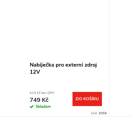
Nabíječka pro externí zdroj
12V
619 Kč bez DPH
749 Kč
DO KOŠÍKU
Skladem
Kód:
3058