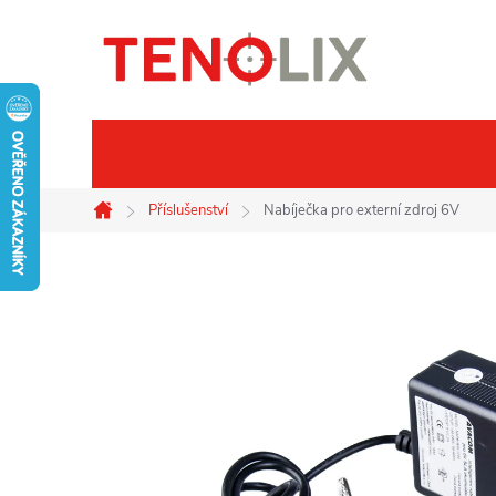
Přejít
na
obsah
Značky
Termovize
Noč
Příslušenství
Nabíječka pro externí zdroj 6V
Domů