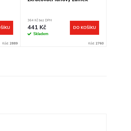
TenoTr
364 Kč bez DPH
164 Kč bez
441 Kč
199 K
ŠÍKU
DO KOŠÍKU
Skladem
Sklad
Kód:
2889
Kód:
2760