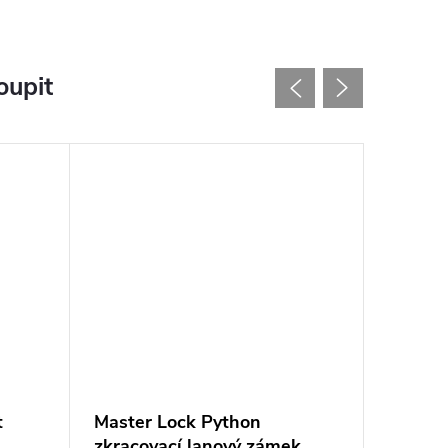
oupit
t
Master Lock Python
Napáje
zkracovací lanový zámek
zdroji 