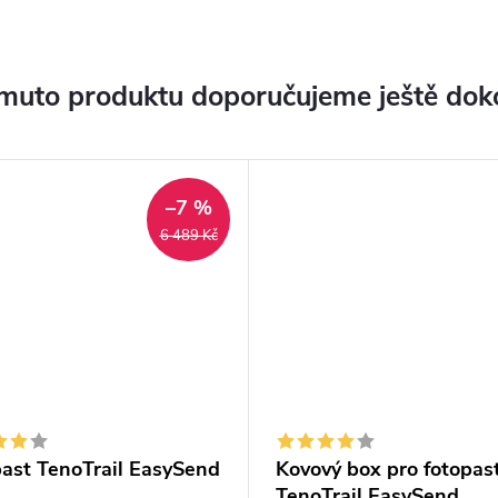
muto produktu doporučujeme ještě dok
–7 %
6 489 Kč
ast TenoTrail EasySend
Kovový box pro fotopas
TenoTrail EasySend