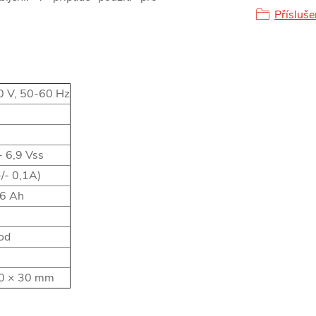
Přísluše
 V, 50-60 Hz
- 6,9 Vss
+/- 0,1A)
16 Ah
C
od
0 × 30 mm