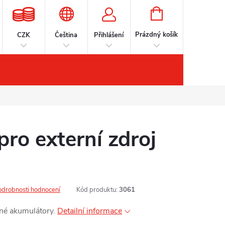
NÁKUPNÍ
KOŠÍK
Prázdný košík
CZK
Čeština
Přihlášení
šenství
Kontakty
Značky
pro externí zdroj
odrobnosti hodnocení
Kód produktu:
3061
né akumulátory.
Detailní informace