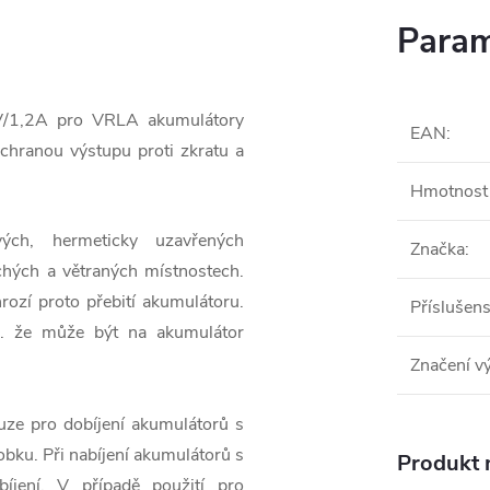
Param
6V/1,2A pro VRLA akumulátory
EAN
:
hranou výstupu proti zkratu a
Hmotnost 
vých, hermeticky uzavřených
Značka
:
hých a větraných místnostech.
rozí proto přebití akumulátoru.
Příslušens
zn. že může být na akumulátor
Značení v
ze pro dobíjení akumulátorů s
obku. Při nabíjení akumulátorů s
Produkt n
íjení. V případě použití pro