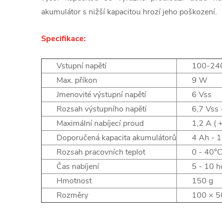
akumulátor s nižší kapacitou hrozí jeho poškození.
Specifikace:
Vstupní napětí
100-240
Max. příkon
9 W
Jmenovité výstupní napětí
6 Vss
Rozsah výstupního napětí
6,7 Vss 
Maximální nabíjecí proud
1,2 A ( 
Doporučená kapacita akumulátorů
4 Ah - 
Rozsah pracovních teplot
0 - 40°
Čas nabíjení
5 - 10 h
Hmotnost
150 g
Rozměry
100 × 5