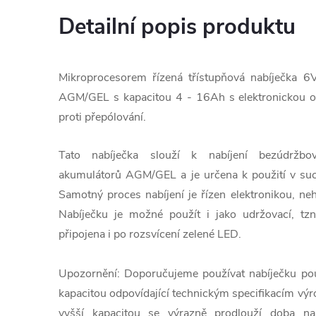
Detailní popis produktu
Mikroprocesorem řízená třístupňová nabíječka 
AGM/GEL s kapacitou 4 - 16Ah s elektronickou oc
proti přepólování.
Tato nabíječka slouží k nabíjení bezúdržbo
akumulátorů AGM/GEL a je určena k použití v suc
Samotný proces nabíjení je řízen elektronikou, neh
Nabíječku je možné použít i jako udržovací, t
připojena i po rozsvícení zelené LED.
Upozornění: Doporučujeme používat nabíječku pou
kapacitou odpovídající technickým specifikacím výr
vyšší kapacitou se výrazně prodlouží doba nab