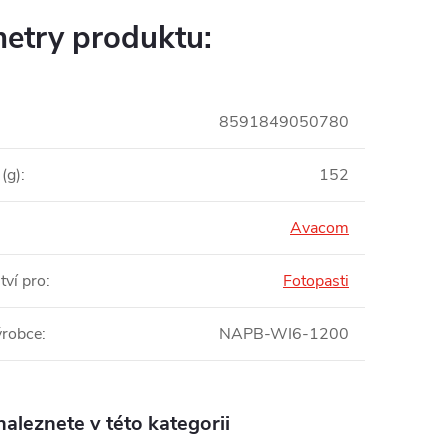
etry produktu:
8591849050780
(g)
:
152
Avacom
tví pro
:
Fotopasti
ýrobce
:
NAPB-WI6-1200
aleznete v této kategorii