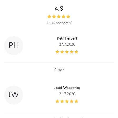
á
4,9
d
a
1130 hodnocení
c
Petr Hervert
í
PH
27.7.2026
p
r
Super
v
k
Josef Wezdenko
JW
y
21.7.2026
v
ý