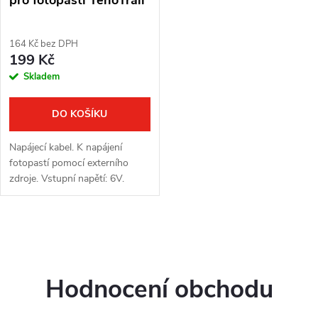
164 Kč bez DPH
199 Kč
Skladem
DO KOŠÍKU
Napájecí kabel. K napájení
fotopastí pomocí externího
zdroje. Vstupní napětí: 6V.
Délka kabelu: 2 m.
O
v
Hodnocení obchodu
l