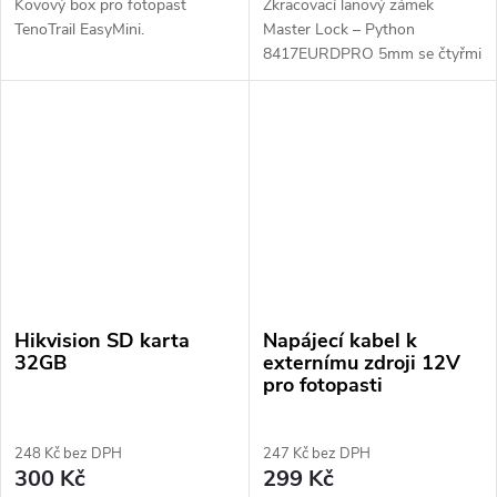
Kovový box pro fotopast
Zkracovací lanový zámek
TenoTrail EasyMini.
Master Lock – Python
8417EURDPRO 5mm se čtyřmi
klíči. Široký rozsah použití a
uplatnění. Ideální pro
zabezpečení fotopastí.
Hikvision SD karta
Napájecí kabel k
32GB
externímu zdroji 12V
pro fotopasti
248 Kč bez DPH
247 Kč bez DPH
300 Kč
299 Kč