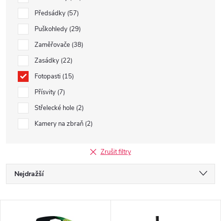
Předsádky
57
Puškohledy
29
Zaměřovače
38
Zasádky
22
Fotopasti
15
Přísvity
7
Střelecké hole
2
Kamery na zbraň
2
Zrušit filtry
Ř
Nejdražší
a
Doporučujeme
V
z
Nejlevnější