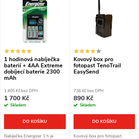
ý
Nejprodávanější
e
p
Abecedně
n
i
í
s
p
1 hodinová nabíječka
Kovový box pro
p
r
baterií + 4AA Extreme
fotopast TenoTrail
dobíjecí baterie 2300
EasySend
r
mAh
o
o
1 405 Kč bez DPH
736 Kč bez DPH
d
1 700 Kč
890 Kč
d
Skladem
Skladem
u
u
k
DO KOŠÍKU
DO KOŠÍKU
k
t
Nabíječka Energizer 1 h je
Kovový box pro fotopast