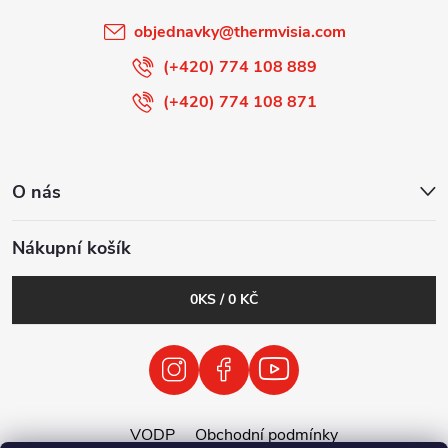
objednavky
@
thermvisia.com
(+420) 774 108 889
(+420) 774 108 871
O nás
Nákupní košík
0
KS /
0 KČ
VODP
Obchodní podmínky