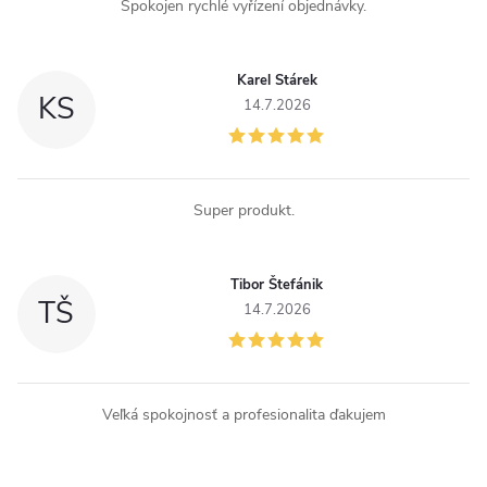
Spokojen rychlé vyřízení objednávky.
p
i
Karel Stárek
KS
14.7.2026
s
u
Super produkt.
Tibor Štefánik
TŠ
14.7.2026
Veľká spokojnosť a profesionalita ďakujem