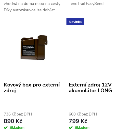
t
vhodná na doma nebo na cesty.
TenoTrail EasySend.
ů
Díky autozásuvce lze dobíjet
ů
baterie také např. v automobilu.
Novinka
LED indikuje aktuální stav
akumulátorů. Díky
univerzálnímu...
Kovový box pro externí
Externí zdroj 12V -
zdroj
akumulátor LONG
736 Kč bez DPH
660 Kč bez DPH
890 Kč
799 Kč
Skladem
Skladem