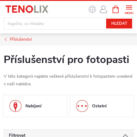
Přejít
NÁKUPNÍ
na
KOŠÍK
obsah
HLEDAT
Příslušenství
Příslušenství pro fotopasti
V této kategorii najdete veškeré příslušenství k fotopastem uvedené
v naší nabídce.
Nabíjení
Ostatní
Filtrovat