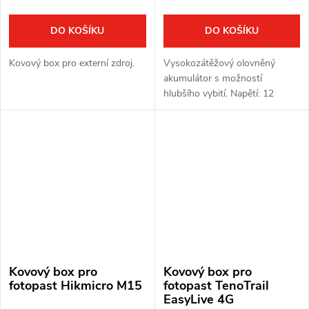
DO KOŠÍKU
DO KOŠÍKU
Kovový box pro externí zdroj.
Vysokozátěžový olovněný
akumulátor s možností
hlubšího vybití. Napětí: 12
V. Kapacita: 6 Ah
Kovový box pro
Kovový box pro
fotopast Hikmicro M15
fotopast TenoTrail
EasyLive 4G