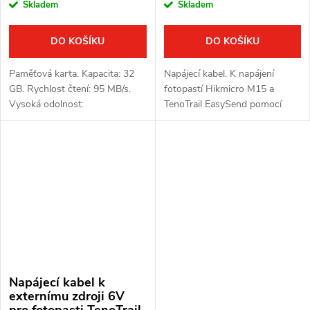
Skladem
Skladem
DO KOŠÍKU
DO KOŠÍKU
Paměťová karta. Kapacita: 32
Napájecí kabel. K napájení
GB. Rychlost čtení: 95 MB/s.
fotopastí Hikmicro M15 a
Vysoká odolnost:
TenoTrail EasySend pomocí
voděodolnost, odolnost vůči
externího zdroje. Vstupní
vysokým i nízkým teplotám,
napětí: 12V. Výstupní napětí:
odolnost vůči vibracím a
6V. Délka kabelu: 107 cm.
rentgenovému záření.
Napájecí kabel k
externímu zdroji 6V
pro fotopasti TenoTrail