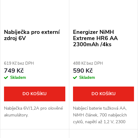
Nabíječka pro externí
Energizer NiMH
zdroj 6V
Extreme HR6 AA
2300mAh /4ks
619 Kč bez DPH
488 Kč bez DPH
749 Kč
590 Kč
Skladem
Skladem
DO KOŠÍKU
DO KOŠÍKU
Nabíječka 6V/1,2A pro olověné
Nabíjecí baterie tužková AA,
akumulátory.
NiMH článek, 700 nabíjecích
cyklů, napětí až 1,2 V, 2300
mAh, 4 v balení Vhodná pro
zařízení Bestguarder.