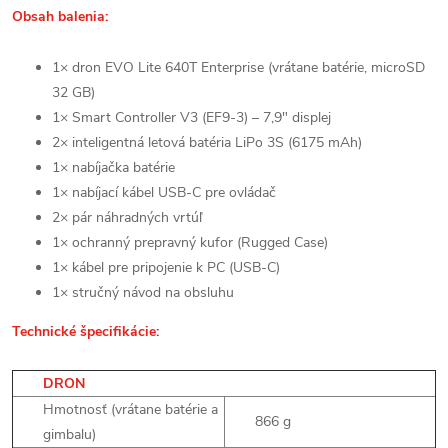
Obsah balenia:
1× dron EVO Lite 640T Enterprise (vrátane batérie, microSD
32 GB)
1× Smart Controller V3 (EF9-3) – 7,9" displej
2× inteligentná letová batéria LiPo 3S (6175 mAh)
1× nabíjačka batérie
1× nabíjací kábel USB-C pre ovládač
2× pár náhradných vrtúľ
1× ochranný prepravný kufor (Rugged Case)
1× kábel pre pripojenie k PC (USB-C)
1× stručný návod na obsluhu
Technické špecifikácie:
DRON
Hmotnosť (vrátane batérie a
866 g
gimbalu)