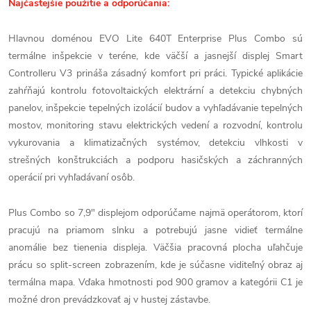
Najčastejšie použitie a odporúčania:
Hlavnou doménou EVO Lite 640T Enterprise Plus Combo sú
termálne inšpekcie v teréne, kde väčší a jasnejší displej Smart
Controlleru V3 prináša zásadný komfort pri práci. Typické aplikácie
zahŕňajú kontrolu fotovoltaických elektrární a detekciu chybných
panelov, inšpekcie tepelných izolácií budov a vyhľadávanie tepelných
mostov, monitoring stavu elektrických vedení a rozvodní, kontrolu
vykurovania a klimatizačných systémov, detekciu vlhkosti v
strešných konštrukciách a podporu hasičských a záchranných
operácií pri vyhľadávaní osôb.
Plus Combo so 7,9" displejom odporúčame najmä operátorom, ktorí
pracujú na priamom slnku a potrebujú jasne vidieť termálne
anomálie bez tienenia displeja. Väčšia pracovná plocha uľahčuje
prácu so split-screen zobrazením, kde je súčasne viditeľný obraz aj
termálna mapa. Vďaka hmotnosti pod 900 gramov a kategórii C1 je
možné dron prevádzkovať aj v hustej zástavbe.