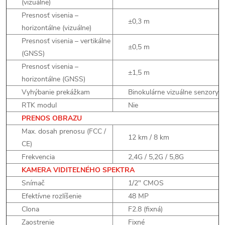
(vizuálne)
Presnosť visenia –
±0,3 m
horizontálne (vizuálne)
Presnosť visenia – vertikálne
±0,5 m
(GNSS)
Presnosť visenia –
±1,5 m
horizontálne (GNSS)
Vyhýbanie prekážkam
Binokulárne vizuálne senzory
RTK modul
Nie
PRENOS OBRAZU
Max. dosah prenosu (FCC /
12 km / 8 km
CE)
Frekvencia
2,4G / 5,2G / 5,8G
KAMERA VIDITEĽNÉHO SPEKTRA
Snímač
1/2" CMOS
Efektívne rozlíšenie
48 MP
Clona
F2.8 (fixná)
Zaostrenie
Fixné