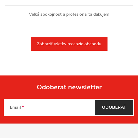
Veľká spokojnosť a profesionalita ďakujem
Zobraziť všetky recenzie obchodu
Odoberať newsletter
Z
Email
ODOBERAŤ
á
p