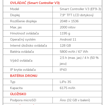
OVLÁDAČ (Smart Controller V3)
Model
Smart Controller V3 (EF9-3)
Displej
7,9" TFT LCD dotykový
Rozlíšenie displeja
2048 × 1536
Max. jas
2000 nitov
Hmotnosť ovládača
1195 g
Operačný systém
Android 11
Interné úložisko ovládača
128 GB
Batéria ovládača
5800 mAh / 67 Wh
2,5 h (max. jas) / 4 h (50 %
Výdrž ovládača
jasu)
IP krytie ovládača
IP43
BATÉRIA DRONU
Typ
LiPo 3S
Kapacita
6175 mAh
ÚLOŽISKO
Podpora microSD
Áno (32 GB v balení)