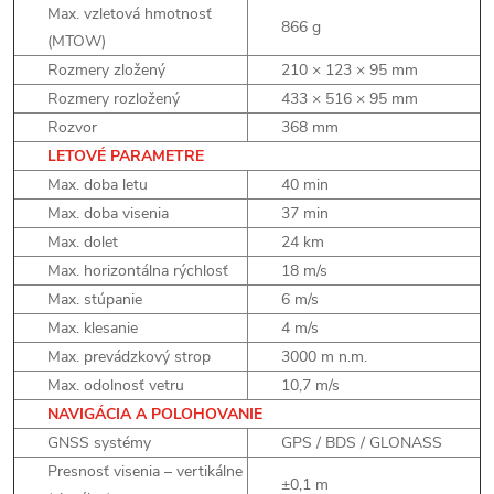
Max. vzletová hmotnosť
866 g
(MTOW)
Rozmery zložený
210 × 123 × 95 mm
Rozmery rozložený
433 × 516 × 95 mm
Rozvor
368 mm
LETOVÉ PARAMETRE
Max. doba letu
40 min
Max. doba visenia
37 min
Max. dolet
24 km
Max. horizontálna rýchlosť
18 m/s
Max. stúpanie
6 m/s
Max. klesanie
4 m/s
Max. prevádzkový strop
3000 m n.m.
Max. odolnosť vetru
10,7 m/s
NAVIGÁCIA A POLOHOVANIE
GNSS systémy
GPS / BDS / GLONASS
Presnosť visenia – vertikálne
±0,1 m