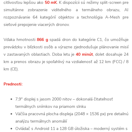
citlivosťou lepšou ako
50 mK
. K dispozícii sú režimy split-screen pre
simultánne zobrazenie viditeľného a termálneho obrazu, AI
rozpoznávanie 64 kategórií objektov a technológia A-Mesh pre
sieťové prepojenie viacerých dronov.
Vďaka hmotnosti
866 g
spadá dron do kategórie C1, čo umožňuje
prevádzku v blízkosti osôb a výrazne zjednodušuje plánovanie misií
v zastavaných oblastiach. Doba letu je
40 minút
, dolet dosahuje 24
km a prenos obrazu je spoľahlivý na vzdialenosť až 12 km (FCC) / 8
km (CE).
Prednosti:
7,9" displej s jasom 2000 nitov – dokonalá čitateľnosť
termálnych snímkov na priamom slnku
Väčšia pracovná plocha displeja (2048 × 1536 px) pre detailnú
analýzu termálnych anomálií
Ovládač s Android 11 a 128 GB úložiska – moderný systém s