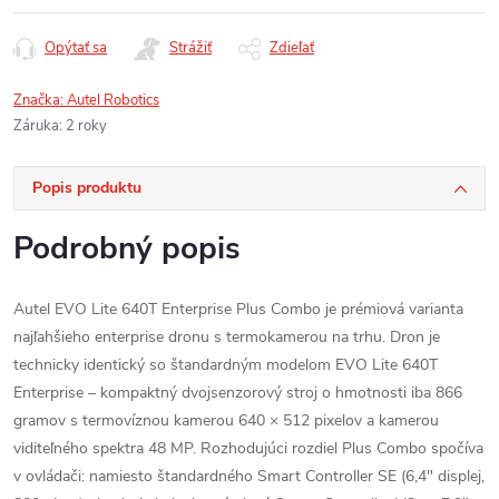
Opýtať sa
Strážiť
Zdieľať
Značka:
Autel Robotics
Záruka
:
2 roky
Popis produktu
Podrobný popis
Autel EVO Lite 640T Enterprise Plus Combo je prémiová varianta
najľahšieho enterprise dronu s termokamerou na trhu. Dron je
technicky identický so štandardným modelom EVO Lite 640T
Enterprise – kompaktný dvojsenzorový stroj o hmotnosti iba 866
gramov s termovíznou kamerou 640 × 512 pixelov a kamerou
viditeľného spektra 48 MP. Rozhodujúci rozdiel Plus Combo spočíva
v ovládači: namiesto štandardného Smart Controller SE (6,4" displej,