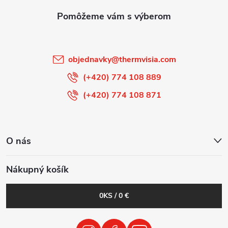
ä
t
i
objednavky
@
thermvisia.com
e
(+420) 774 108 889
(+420) 774 108 871
O nás
Nákupný košík
0
KS /
0 €