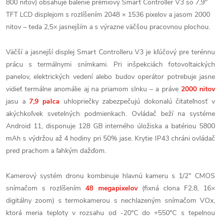
800 nitov) obsahuje balenie prémiový Smart Controller V3 so 7,9"
TFT LCD displejom s rozlíšením 2048 × 1536 pixelov a jasom 2000
nitov – teda 2,5× jasnejším a s výrazne väčšou pracovnou plochou.
Väčší a jasnejší displej Smart Controlleru V3 je kľúčový pre terénnu
prácu s termálnymi snímkami. Pri inšpekciách fotovoltaických
panelov, elektrických vedení alebo budov operátor potrebuje jasne
vidieť termálne anomálie aj na priamom slnku – a práve
2000 nitov
jasu a
7,9 palca
uhlopriečky zabezpečujú dokonalú čitateľnosť v
akýchkoľvek svetelných podmienkach. Ovládač beží na systéme
Android 11, disponuje 128 GB interného úložiska a batériou 5800
mAh s výdržou až 4 hodiny pri 50% jase. Krytie IP43 chráni ovládač
pred prachom a ľahkým dažďom.
Kamerový systém dronu kombinuje hlavnú kameru s 1/2" CMOS
snímačom s rozlíšením
48 megapixelov
(fixná clona F2.8, 16×
digitálny zoom) s termokamerou s nechlazeným snímačom VOx,
ktorá meria teploty v rozsahu od -20°C do +550°C s tepelnou