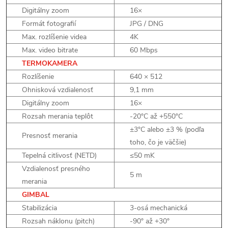
Digitálny zoom
16×
Formát fotografií
JPG / DNG
Max. rozlíšenie videa
4K
Max. video bitrate
60 Mbps
TERMOKAMERA
Rozlíšenie
640 × 512
Ohnisková vzdialenosť
9,1 mm
Digitálny zoom
16×
Rozsah merania teplôt
-20°C až +550°C
±3°C alebo ±3 % (podľa
Presnosť merania
toho, čo je väčšie)
Tepelná citlivosť (NETD)
≤50 mK
Vzdialenosť presného
5 m
merania
GIMBAL
Stabilizácia
3-osá mechanická
Rozsah náklonu (pitch)
-90° až +30°