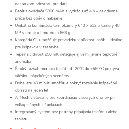
dostatkom priestoru pre dáta
Batéria ovládača 5800 mAh s výdržou až 4 h – celodenná
práca bez obáv o nabíjanie
Unikátna kombinácia termokamery 640 × 512 a kamery 48
MP v drone o hmotnosti 866 g
Kategória C1 umožňuje prevádzku v blízkosti osôb – ideálne
pre inšpekcie v zástavbe
Tepelná citlivosť ≤50 mK deteguje aj veľmi jemné teplotné
anomálie
Široký rozsah merania teplôt od -20°C do +550°C pokrýva
väčšinu inšpekčných scenárov
Doba letu 40 minút umožňuje pokryť rozsiahle inšpekčné
oblasti na jeden let
A-Mesh sieťovanie pre koordináciu viacerých dronov pri
veľkoplošných inšpekciách
Integrovaný systém bez potreby pripájania telefónu alebo
tabletu