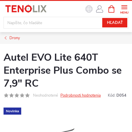
Prejsť
NÁKUPN
na
KOŠÍK
obsah
HĽADAŤ
Drony
Autel EVO Lite 640T
Enterprise Plus Combo se
7,9" RC
Neohodnotené
Podrobnosti hodnotenia
Kód:
D054
Novinka