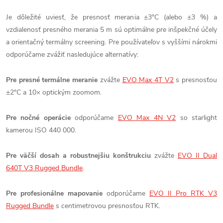
Je dôležité uviesť, že presnosť merania ±3°C (alebo ±3 %) a
vzdialenosť presného merania 5 m sú optimálne pre inšpekčné účely
a orientačný termálny screening. Pre používateľov s vyššími nárokmi
odporúčame zvážiť nasledujúce alternatívy:
Pre presné termálne meranie
zvážte
EVO Max 4T V2
s presnosťou
±2°C a 10× optickým zoomom.
Pre nočné operácie
odporúčame
EVO Max 4N V2
so starlight
kamerou ISO 440 000.
Pre väčší dosah a robustnejšiu konštrukciu
zvážte
EVO II Dual
640T V3 Rugged Bundle
.
Pre profesionálne mapovanie
odporúčame
EVO II Pro RTK V3
Rugged Bundle
s centimetrovou presnosťou RTK.