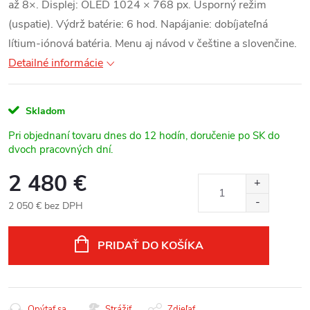
až 8×. Displej: OLED 1024 × 768 px. Úsporný režim
(uspatie). Výdrž batérie: 6 hod. Napájanie: dobíjateľná
lítium-iónová batéria. Menu aj návod v češtine a slovenčine.
Detailné informácie
Skladom
Pri objednaní tovaru dnes do 12 hodín, doručenie po SK do
dvoch pracovných dní.
2 480 €
2 050 € bez DPH
Jednotková
cena:
PRIDAŤ DO KOŠÍKA
Opýtať sa
Strážiť
Zdieľať