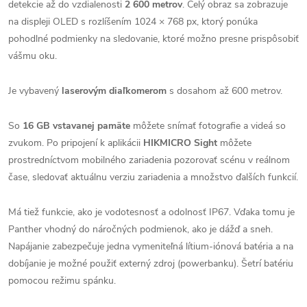
detekcie až do vzdialenosti
2 600 metrov
. Celý obraz sa zobrazuje
na displeji OLED s rozlíšením 1024 × 768 px, ktorý ponúka
pohodlné podmienky na sledovanie, ktoré možno presne prispôsobiť
vášmu oku.
Je vybavený
laserovým diaľkomerom
s dosahom až 600 metrov.
So
16 GB vstavanej pamäte
môžete snímať fotografie a videá so
zvukom. Po pripojení k aplikácii
HIKMICRO Sight
môžete
prostredníctvom mobilného zariadenia pozorovať scénu v reálnom
čase, sledovať aktuálnu verziu zariadenia a množstvo ďalších funkcií.
Má tiež funkcie, ako je vodotesnosť a odolnosť IP67. Vďaka tomu je
Panther vhodný do náročných podmienok, ako je dážď a sneh.
Napájanie zabezpečuje jedna vymeniteľná lítium-iónová batéria a na
dobíjanie je možné použiť externý zdroj (powerbanku). Šetrí batériu
pomocou režimu spánku.