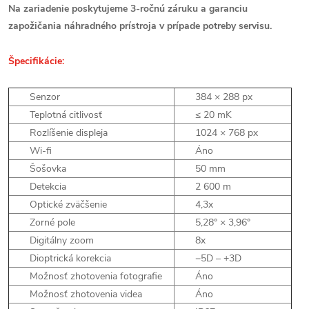
Na zariadenie poskytujeme 3-ročnú záruku a garanciu
zapožičania náhradného prístroja v prípade potreby servisu.
Špecifikácie:
Senzor
384 × 288 px
Teplotná citlivosť
≤
20 mK
Rozlíšenie displeja
1024 × 768 px
Wi-fi
Áno
Šošovka
50 mm
Detekcia
2 600 m
Optické zväčšenie
4,3x
Zorné pole
5,28° × 3,96°
Digitálny zoom
8x
Dioptrická korekcia
−5D – +3D
Možnosť zhotovenia fotografie
Áno
Možnosť zhotovenia videa
Áno