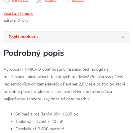
Značka:
Hikmicro
Záruka
:
3 roky
Popis produktu
Podrobný popis
Výrobca HIKMICRO opäť posunul hranicu technológií na
rozlišovanie minimálnych teplotných rozdielov! Prináša vylepšený
rad termovíznych zameriavačov Panther 2.0 v tele prístrojov, ktoré
už dobre poznáte, ale teraz s neuveriteľnými detailmi vďaka
najlepšiemu senzoru, aký dnes nájdete na trhu!
Snímač s rozlíšením 384 x 288 px
Teplotná citlivosť
≤
20 mK
Detekcia až 2 600 metrov*