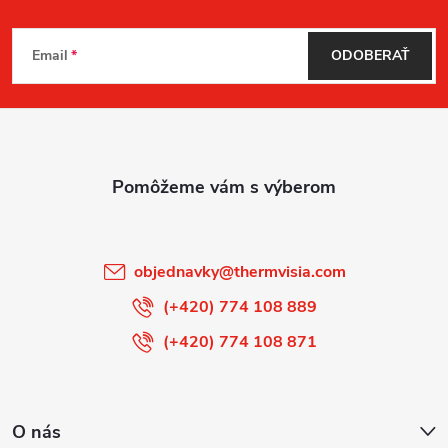
Z
Email
ODOBERAŤ
á
p
ä
t
i
objednavky
@
thermvisia.com
e
(+420) 774 108 889
(+420) 774 108 871
O nás