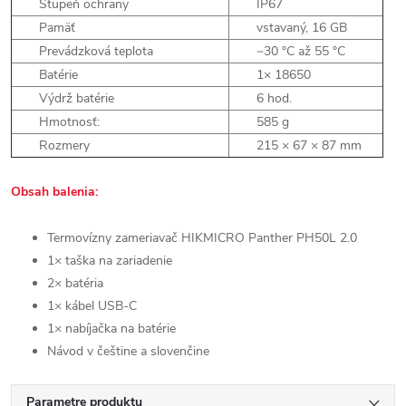
Stupeň ochrany
IP67
Pamäť
vstavaný, 16 GB
Prevádzková teplota
−30 °C až 55 °C
Batérie
1× 18650
Výdrž batérie
6 hod.
Hmotnosť:
585 g
Rozmery
215 × 67 × 87 mm
Obsah balenia:
Termovízny zameriavač HIKMICRO Panther PH50L 2.0
1× taška na zariadenie
2× batéria
1× kábel USB-C
1× nabíjačka na batérie
Návod v češtine a slovenčine
Parametre produktu