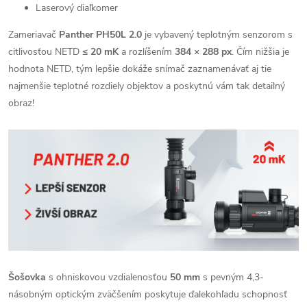
Laserový diaľkomer
Zameriavač
Panther PH50L 2.0
je vybavený teplotným senzorom s
citlivosťou NETD
≤ 20 mK
a rozlíšením
384 × 288 px
. Čím nižšia je
hodnota NETD, tým lepšie dokáže snímač zaznamenávať aj tie
najmenšie teplotné rozdiely objektov a poskytnú vám tak detailný
obraz!
Šošovka
s ohniskovou vzdialenosťou
50 mm
s pevným 4,3-
násobným optickým zväčšením poskytuje ďalekohľadu schopnosť