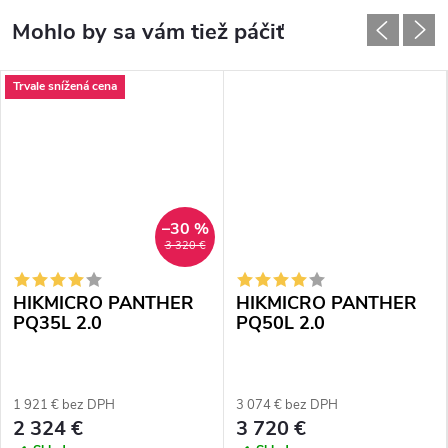
Trvale snížená cena
–30 %
3 320 €
HIKMICRO PANTHER
HIKMICRO PANTHER
PQ35L 2.0
PQ50L 2.0
1 921 € bez DPH
3 074 € bez DPH
2 324 €
3 720 €