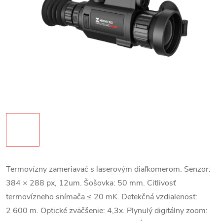
Termovízny zameriavač s laserovým diaľkomerom. Senzor:
384 × 288 px, 12
um. Šošovka: 50 mm. Citlivosť
termovízneho snímača
≤
20 mK. Detekčná vzdialenosť:
2 600 m. Optické zväčšenie: 4,3x. Plynulý digitálny zoom: