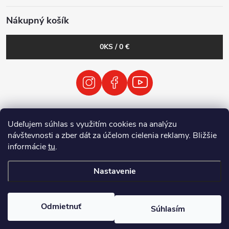
Nákupný košík
0
KS /
0 €
VODP
Obchodné podmienky
Udeľujem súhlas s využitím cookies na analýzu
Zásady spracovania osobných údajov
návštevnosti a zber dát za účelom cielenia reklamy. Bližšie
Spätný odber vyradených elektrických zariadení / batérií
informácie
tu
.
Nastavenie
Copyright 2026
Tenolix.cz by ThermVisia - noční vidění a termovize
.
Všetky práva vyhradené.
Odmietnuť
Súhlasím
Vytvoril Shoptet Premium