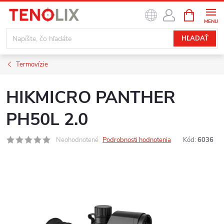
Prejsť
NÁKUPN
na
KOŠÍK
obsah
HĽADAŤ
Termovízie
HIKMICRO PANTHER
PH50L 2.0
Neohodnotené
Podrobnosti hodnotenia
Kód:
6036