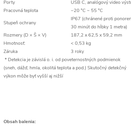
Porty
USB C, analógový video výst
Pracovná teplota
−20 °C ~ 55 °C
IP67 (chránené proti ponoren
Stupeň ochrany
30 minút do hĺbky 1 metra)
Rozmery (D × Š × V)
187,2 x 62,5 x 59,2 mm
Hmotnosť:
< 0,53 kg
Záruka
3 roky
* Detekcia je závislá o. i. od poveternostných podmienok
(sneh, dážď, hmla, okolitá teplota a pod.) Skutočný detekčný
výkon môže byť vyšší aj nižší
Obsah balenia: