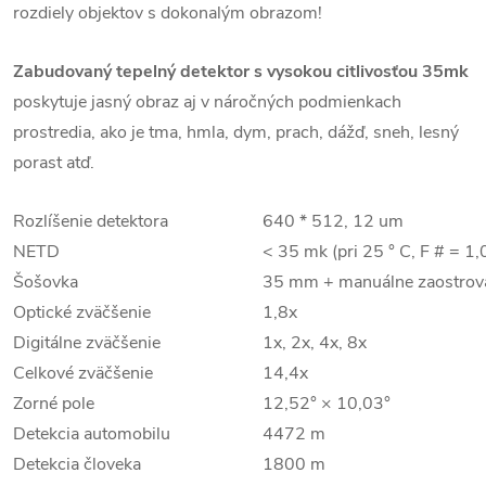
rozdiely objektov s dokonalým obrazom!
Zabudovaný tepelný detektor s vysokou citlivosťou 35mk
poskytuje jasný obraz aj v náročných podmienkach
prostredia, ako je tma, hmla, dym, prach, dážď, sneh, lesný
porast atď.
Rozlíšenie detektora
640 * 512, 12 um
NETD
< 35 mk (pri 25 ° C, F # = 1,
Šošovka
35 mm + manuálne zaostrov
Optické zväčšenie
1,8x
Digitálne zväčšenie
1x, 2x, 4x, 8x
Celkové zväčšenie
14,4x
Zorné pole
12,52° × 10,03°
Detekcia automobilu
4472 m
Detekcia človeka
1800 m