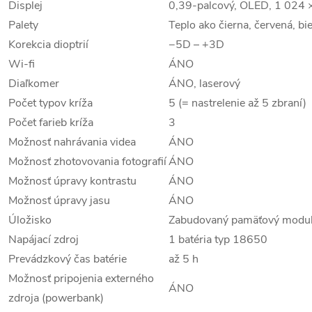
Displej
0,39-palcový, OLED, 1 024 
Palety
Teplo ako čierna, červená, bie
Korekcia dioptrií
−5D – +3D
Wi-fi
ÁNO
Diaľkomer
ÁNO, laserový
Počet typov kríža
5 (= nastrelenie až 5 zbraní)
Počet farieb kríža
3
Možnosť nahrávania videa
ÁNO
Možnosť zhotovovania fotografií
ÁNO
Možnosť úpravy kontrastu
ÁNO
Možnosť úpravy jasu
ÁNO
Úložisko
Zabudovaný pamäťový modul
Napájací zdroj
1 batéria typ 18650
Prevádzkový čas batérie
až 5 h
Možnosť pripojenia externého
ÁNO
zdroja (powerbank)