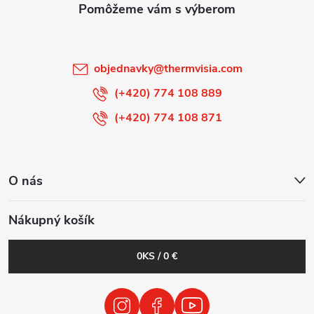
t
i
objednavky
@
thermvisia.com
e
(+420) 774 108 889
(+420) 774 108 871
O nás
Nákupný košík
0
KS /
0 €