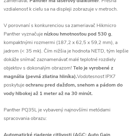
Zameriavač
Panther má laserový diaľkomer
. Presná
vzdialenosť k cieľu sa na displeji zobrazuje v metroch.
V porovnaní s konkurenciou sa zameriavač Hikmicro
Panther vyznačuje
nízkou hmotnosťou pod 530 g
,
kompaktnými rozmermi (187,2 x 62,5 x 59,2 mm), a
jadrom (< 35 mk). Čím nižšia je hodnota NETD, tým lepšie
dokáže snímač zaznamenávať malé teplotné rozdiely
objektov s dokonalým obrazom!
Telo je vyrobené z
magnália (pevná zliatina hliníka).
Vodotesnosť IPX7
poskytuje
ochranu pred dažďom, snehom a pádom do
vody hlbokej až 1 meter až na 30 minút.
Panther PQ35L je vybavený najnovšími metódami
spracovania obrazu:
Automatické riadenie citlivosti (AGC: Auto Gain