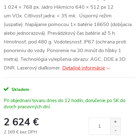
1 024 × 768 px
.
Jadro Hikmicro 640 × 512 px 12
um VOx.
Citlivosť jadra: < 35 mk. Úsporný režim
(uspatie). Napájanie pomocou 1× batérie 18650 (dobíjacia
alebo jednorazová).
Prevádzkový čas batérie až 5 h.
Hmotnosť: pod 480 g.
Vodotesnosť: IP67 (ochrana proti
ponoreniu do vody. Ponorenie na 30 minút do hĺbky 1
metra). Technológia vylepšenia obrazu: AGC, DDE a 3D
DNR. Laserový diaľkomer.
Detailné informácie
Skladom
Pri objednaní tovaru dnes do 12 hodín, doručenie po SK do
dvoch pracovných dní.
2 624 €
2 169 € bez DPH
Jednotková