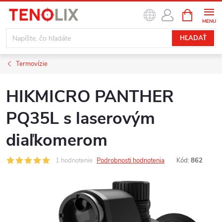
Prejsť
NÁKUPN
na
KOŠÍK
obsah
HĽADAŤ
Termovízie
HIKMICRO PANTHER
PQ35L s laserovým
diaľkomerom
1 hodnotenie
Podrobnosti hodnotenia
Kód:
862