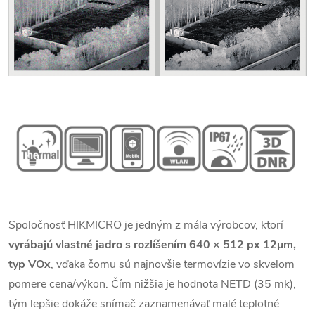
Spoločnosť HIKMICRO je jedným z mála výrobcov, ktorí
vyrábajú vlastné jadro s rozlíšením 640 × 512 px 12
µm,
typ VOx
, vďaka čomu sú najnovšie termovízie vo skvelom
pomere cena/výkon. Čím nižšia je hodnota NETD (35 mk),
tým lepšie dokáže snímač zaznamenávať malé teplotné