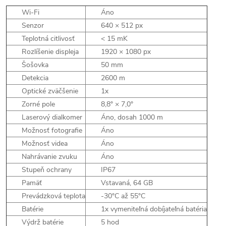
Wi-Fi
Áno
Senzor
640 × 512 px
Teplotná citlivosť
< 15 mK
Rozlíšenie displeja
1920 × 1080 px
Šošovka
50 mm
Detekcia
2600 m
Optické zväčšenie
1x
Zorné pole
8,8° × 7,0°
Laserový dialkomer
Áno, dosah 1000 m
Možnosť fotografie
Áno
Možnosť videa
Áno
Nahrávanie zvuku
Áno
Stupeň ochrany
IP67
Pamäť
Vstavaná, 64 GB
Prevádzková teplota
-30°C až 55°C
Batérie
1x vymeniteľná dobíjateľná batéria
Výdrž batérie
5 hod