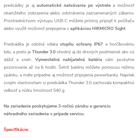
predsádky je aj
automatické nahrávanie po výstrele
a možnosť
okamžitého zobrazenia alebo odstránenia zaznamenaných záberov.
Prostredníctvom výstupu USB-C môžete prístroj pripojiť k počítaču
alebo využiť možnosť prepojenia s
aplikáciou HIKMICRO Sight
.
Predsádka je odolná vďaka
stupňu ochrany IP67
a horčíkovému
telu, a preto je
Thunder 3.0
vhodný aj do drsných podmienok ako sú
dážď a sneh.
Vymeniteľná nabíjateľná batéria
vám poskytne
pozorovanie až na 6 hodín. Šetriť batériu môžete pomocou režimu
spánku, a máte prípadne aj možnosť pripojenia powerbanky. Napriek
svojim vlastnostiam si predsádka Thunder 3.0 zachovala kompaktnú
veľkosť a nízku hmotnosť 540 g.
Na zariadenie poskytujeme 3-ročnú záruku a garanciu
náhradného zariadenia v prípade servisu.
Špecifikácie: