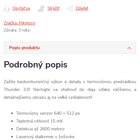
Opýtať sa
Strážiť
Zdieľať
Značka:
Hikmicro
Záruka
:
3 roky
Popis produktu
Podrobný popis
Zažite bezkonkurenčný výkon a detaily s termovíznou predsádkou
Thunder 3.0! Nechajte sa vtiahnuť do deja vďaka väčšiemu a
detailnejšiemu obrazu aj na veľké vzdialenosti!
Termovízny senzor 640 × 512 px
Teplotná citlivosť 15 mK
Detekcia až 2600 metrov
Laserový dialkomer v šošovke