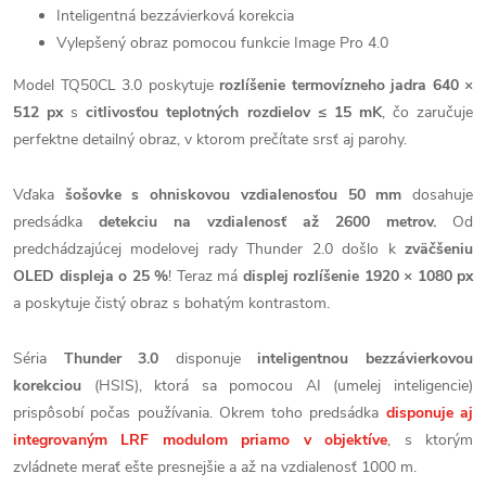
Inteligentná bezzávierková korekcia
Vylepšený obraz pomocou funkcie Image Pro 4.0
Model TQ50CL 3.0 poskytuje
rozlíšenie termovízneho jadra 640 ×
512 px
s
citlivosťou teplotných rozdielov ≤ 15 mK
, čo zaručuje
perfektne detailný obraz, v ktorom prečítate srsť aj parohy.
Vďaka
šošovke s ohniskovou vzdialenosťou 50 mm
dosahuje
predsádka
detekciu na vzdialenosť až 2600 metrov.
Od
predchádzajúcej modelovej rady Thunder 2.0 došlo k
zväčšeniu
OLED displeja o 25 %
! Teraz má
displej rozlíšenie 1920 × 1080 px
a poskytuje čistý obraz s bohatým kontrastom.
Séria
Thunder 3.0
disponuje
inteligentnou bezzávierkovou
korekciou
(HSIS), ktorá sa pomocou AI (umelej inteligencie)
prispôsobí počas používania. Okrem toho predsádka
disponuje aj
integrovaným LRF modulom priamo v objektíve
, s ktorým
zvládnete merať ešte presnejšie a až na vzdialenosť 1000 m.