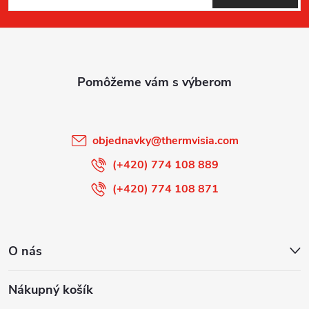
á
p
ä
t
i
objednavky
@
thermvisia.com
e
(+420) 774 108 889
(+420) 774 108 871
O nás
Nákupný košík