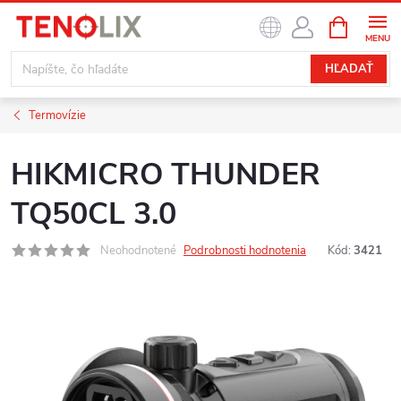
Prejsť
NÁKUPN
na
KOŠÍK
obsah
HĽADAŤ
Termovízie
HIKMICRO THUNDER
TQ50CL 3.0
Neohodnotené
Podrobnosti hodnotenia
Kód:
3421