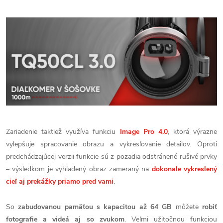
Zariadenie taktiež využíva funkciu
Image Pro 4.0
, ktorá výrazne
vylepšuje spracovanie obrazu a vykresľovanie detailov. Oproti
predchádzajúcej verzii funkcie sú z pozadia odstránené rušivé prvky
– výsledkom je vyhladený obraz zameraný na
dokonale vykreslený
cieľ aj prekážky priamo pred vami
.
So
zabudovanou pamäťou s kapacitou až 64 GB
môžete
robiť
fotografie a videá aj so zvukom
. Veľmi užitočnou funkciou