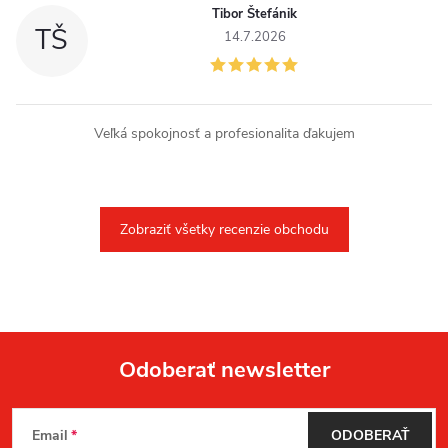
Tibor Štefánik
TŠ
14.7.2026
Veľká spokojnosť a profesionalita ďakujem
Zobraziť všetky recenzie obchodu
Odoberať newsletter
Z
Email
ODOBERAŤ