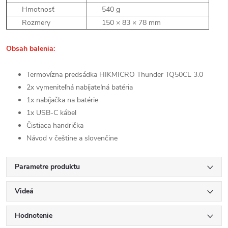
Hmotnosť
540 g
Rozmery
150 × 83 × 78 mm
Obsah balenia:
Termovízna
predsádka
HIKMICRO Thunder TQ50CL 3.0
2x vymeniteľná
nabíjateľná
batéria
1x nabíjačka na batérie
1x USB-C kábel
Čistiaca
handrička
Návod v češtine a slovenčine
Parametre produktu
Videá
Hodnotenie