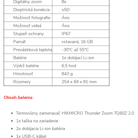
Digitálny zoom
8x
Dioptrická korekcia
±5D
Možnosť fotografie
Áno
Možnosť videá
Áno
Stupeň ochrany
IP67
Pamäť
vstavaná, 16 GB
Prevádzková teplota
-30°C až 55°C
Batérie
1x dobíjací Li-ion
Výdrž batérie
6,5 hod
Hmotnosť
843 g
Rozmery
254 x 69 x 81 mm
Obsah balenia:
Termovízny zameriavač HIKMICRO Thunder Zoom TQ60Z 2.0
1x taška na zariadenie
2x dobíjacia Li-ion batéria
1x USB-C kábel