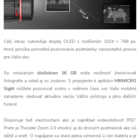
Celý obraz vykresľuje displej OLED s rozlíšením 1024 × 768 px,
ktorý ponúka pohodlné pozorovacie podmienky nastaviteľné presne
pre Vaše oko.
So vstavaným
úložiskom 16 GB
máte možnosť zhotovovať
fotografie a videá aj so zvukom. S pripojením k aplikácii
HIKMICRO
Sight
môžete pozorovať scénu v reálnom čase cez Vaše mobilné
zariadenie, sledovať aktuálnu verziu Vášho prístroja a plno ďalších
funkcií.
Disponuje tiež vlastnosťami ako je napríklad vodeodolnosť IP67.
Preto je Thunder Zoom 2.0 vhodný aj do drsných podmienok ako sú
dážď a sneh. O napájanie sa stará jedna výmenná Li-ion batéria a je