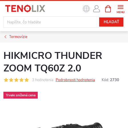
Prejsť
NÁKUPN
na
KOŠÍK
obsah
HĽADAŤ
Termovízie
HIKMICRO THUNDER
ZOOM TQ60Z 2.0
3 hodnotenia
Podrobnosti hodnotenia
Kód:
2730
Trvale snížená cena