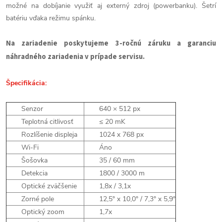
možné na dobíjanie využiť aj externý zdroj (powerbanku). Šetrí
batériu vďaka režimu spánku.
Na zariadenie poskytujeme 3-ročnú záruku a garanciu
náhradného zariadenia v prípade servisu.
Špecifikácia:
Senzor
640 × 512 px
Teplotná citlivosť
≤ 20 mK
Rozlíšenie displeja
1024 x 768 px
Wi-Fi
Áno
Šošovka
35 / 60 mm
Detekcia
1800 / 3000 m
Optické
zväčšenie
1,8x / 3,1x
Zorné pole
12,5° x 10,0° / 7,3° x 5,9°
Optický zoom
1,7x