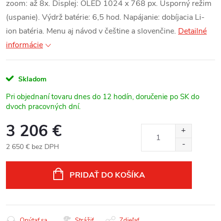
zoom: až 8x. Displej: OLED 1024 x 768 px. Úsporný režim
(uspanie). Výdrž batérie: 6,5 hod. Napájanie: dobíjacia Li-
ion batéria. Menu aj návod v češtine a slovenčine.
Detailné
informácie
Skladom
Pri objednaní tovaru dnes do 12 hodín, doručenie po SK do
dvoch pracovných dní.
3 206 €
2 650 € bez DPH
Jednotková
cena:
PRIDAŤ DO KOŠÍKA
Opýtať sa
Strážiť
Zdieľať