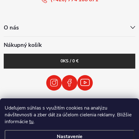
O nás
Nákupný košík
0
KS /
0 €
VODP
Obchodné podmienky
Udeľujem súhlas s využitím cookies na analýzu
Zásady spracovania osobných údajov
návštevnosti a zber dát za účelom cielenia reklamy. Bližšie
Spätný odber vyradených elektrických zariadení / batérií
informácie
tu
.
Nastavenie