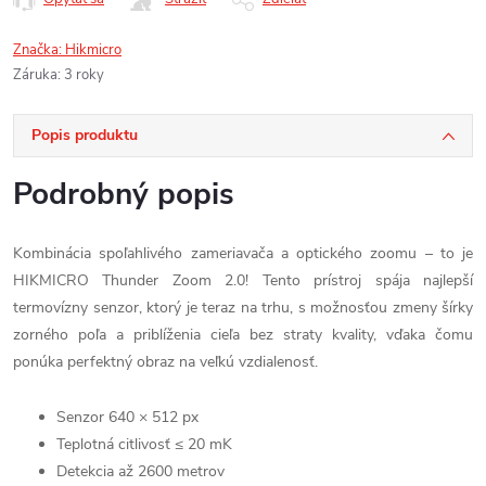
Značka:
Hikmicro
Záruka
:
3 roky
Popis produktu
Podrobný popis
Kombinácia spoľahlivého zameriavača a optického zoomu – to je
HIKMICRO Thunder Zoom 2.0! Tento prístroj spája najlepší
termovízny senzor, ktorý je teraz na trhu, s možnosťou zmeny šírky
zorného poľa a priblíženia cieľa bez straty kvality, vďaka čomu
ponúka perfektný obraz na veľkú vzdialenosť.
Senzor 640 × 512 px
Teplotná citlivosť ≤ 20 mK
Detekcia až 2600 metrov