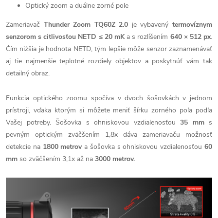
Optický zoom a duálne zorné pole
Zameriavač
Thunder Zoom TQ60Z 2.0
je vybavený
termovíznym
senzorom s citlivosťou NETD ≤ 20 mK
a s rozlíšením
640 × 512 px
.
Čím nižšia je hodnota NETD, tým lepšie môže senzor zaznamenávať
aj tie najmenšie teplotné rozdiely objektov a poskytnúť vám tak
detailný obraz.
Funkcia optického zoomu spočíva v dvoch šošovkách v jednom
prístroji, vďaka ktorým si môžete meniť šírku zorného poľa podľa
Vašej potreby. Šošovka s ohniskovou vzdialenosťou
35 mm
s
pevným optickým zväčšením 1,8x dáva zameriavaču možnosť
detekcie na
1800 metrov
a šošovka s ohniskovou vzdialenosťou
60
mm
so zväčšením 3,1x až na
3000 metrov.