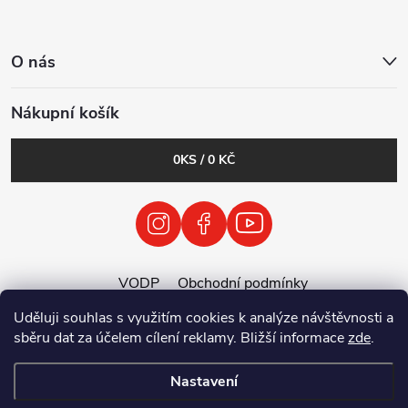
O nás
Nákupní košík
0
KS /
0 KČ
VODP
Obchodní podmínky
Zásady zpracování osobních údajů
Uděluji souhlas s využitím cookies k analýze návštěvnosti a
Zpětný odběr vysloužilých elektrozařízení / baterií
sběru dat za účelem cílení reklamy. Bližší informace
zde
.
Nastavení
Copyright 2026
Tenolix.cz by ThermVisia - noční vidění a termovize
.