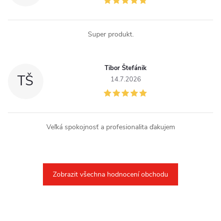
u
Super produkt.
Tibor Štefánik
TŠ
14.7.2026
Veľká spokojnosť a profesionalita ďakujem
Zobrazit všechna hodnocení obchodu