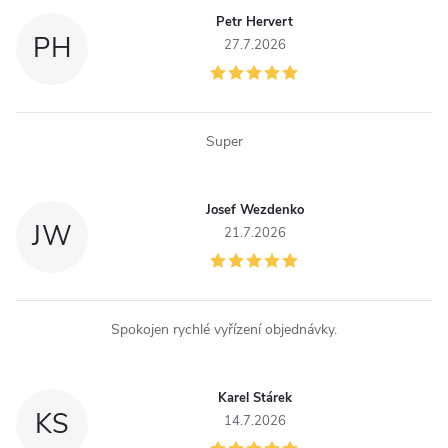
c
Petr Hervert
í
PH
27.7.2026
p
r
Super
v
k
Josef Wezdenko
JW
y
21.7.2026
v
ý
Spokojen rychlé vyřízení objednávky.
p
i
Karel Stárek
KS
14.7.2026
s