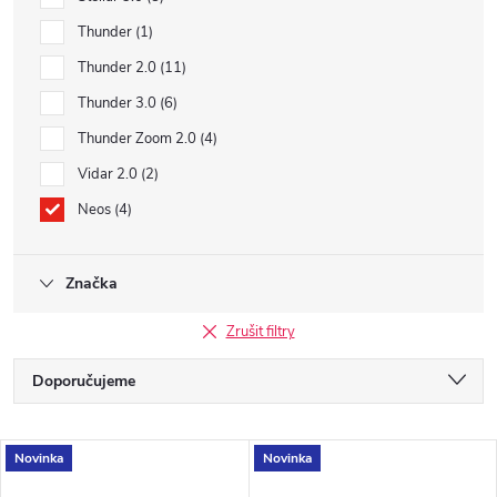
Thunder
1
Thunder 2.0
11
Thunder 3.0
6
Thunder Zoom 2.0
4
Vidar 2.0
2
Neos
4
Značka
Zrušit filtry
Ř
Doporučujeme
a
Nejlevnější
V
Novinka
Novinka
z
Nejdražší