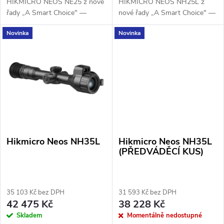
t
HIKMICRO NEOS NE25 z nové
HIKMICRO NEOS NH25L z
ů
řady „A Smart Choice" —
nové řady „A Smart Choice" —
ů
vstupní model lineupu s
detektor 320 × 240 / 12 μm s
Novinka
Novinka
detektorem 256 × 192 / 12 μm,
citlivostí NETD < 18 mK,
citlivostí NETD < 18 mK a
objektiv 25 mm F1.0,
objektivem 25 mm F1.0....
integrovaný laserový...
Hikmicro Neos NH35L
Hikmicro Neos NH35L
(PŘEDVÁDĚCÍ KUS)
35 103 Kč bez DPH
31 593 Kč bez DPH
42 475 Kč
38 228 Kč
Skladem
Momentálně nedostupné