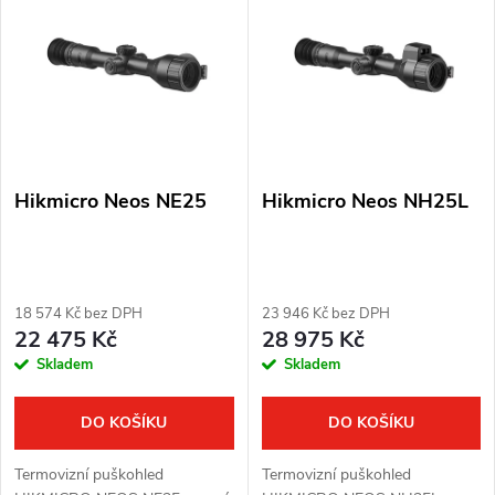
ý
Nejprodávanější
e
p
Abecedně
n
i
í
s
p
Hikmicro Neos NE25
Hikmicro Neos NH25L
p
r
r
o
o
18 574 Kč bez DPH
23 946 Kč bez DPH
d
22 475 Kč
28 975 Kč
d
Skladem
Skladem
u
u
k
DO KOŠÍKU
DO KOŠÍKU
k
t
Termovizní puškohled
Termovizní puškohled