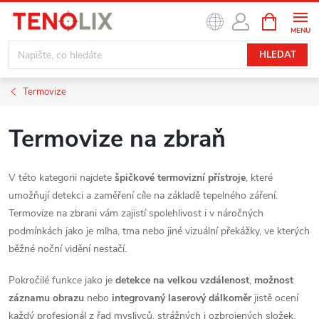
Přejít
NÁKUPNÍ
na
KOŠÍK
obsah
HLEDAT
Termovize
Termovize na zbraň
V této kategorii najdete
špičkové termovizní přístroje
, které
umožňují detekci a zaměření cíle na základě tepelného záření.
Termovize na zbrani vám zajistí spolehlivost i v náročných
podmínkách jako je mlha, tma nebo jiné vizuální překážky, ve kterých
běžné noční vidění nestačí.
Pokročilé funkce jako je
detekce na velkou vzdálenost
,
možnost
záznamu obrazu
nebo
integrovaný laserový dálkoměr
jistě ocení
každý profesionál z řad myslivců, strážných i ozbrojených složek.