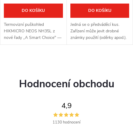
DO KOŠÍKU
DO KOŠÍKU
Termovizní puškohled
Jedná se o předváděcí kus.
HIKMICRO NEOS NH35L z
Zařízení může jevit drobné
nové řady „A Smart Choice" —
známky použití (oděrky apod.).
větší detektor 384 × 288 / 12
Zařízení je plně funkční.
μm s citlivostí NETD < 18 mK,
Kompletní balení. Plná záruka
světelný objektiv 35 mm F1.0,
jeden rok. Termovizní...
O
detekční...
v
Hodnocení obchodu
l
á
4,9
d
a
1130 hodnocení