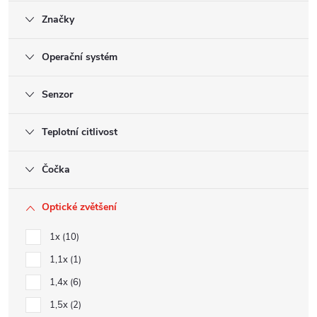
Značky
Operační systém
Senzor
Teplotní citlivost
Čočka
Optické zvětšení
1x
10
1,1x
1
1,4x
6
1,5x
2