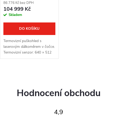
o
86 776 Kč bez DPH
d
104 999 Kč
d
Skladem
u
u
k
DO KOŠÍKU
k
t
Termovizní puškohled s
t
laserovým dálkoměrem v čočce.
ů
Termovizní senzor: 640 × 512
ů
px, 12μm. Citlivost
termovizního senzoru: ≤ 15
mK. Čočka: 50 mm. Detekční
O
vzdálenost: 2600...
v
Hodnocení obchodu
l
á
4,9
d