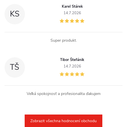
i
Karel Stárek
KS
14.7.2026
s
u
Super produkt.
Tibor Štefánik
TŠ
14.7.2026
Veľká spokojnosť a profesionalita ďakujem
Zobrazit všechna hodnocení obchodu