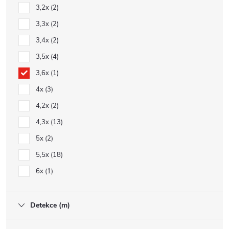
3,2x
2
3,3x
2
3,4x
2
3,5x
4
3,6x
1
4x
3
4,2x
2
4,3x
13
5x
2
5,5x
18
6x
1
Detekce (m)