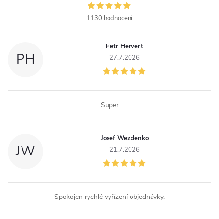
a
1130 hodnocení
c
Petr Hervert
í
PH
27.7.2026
p
r
Super
v
k
Josef Wezdenko
JW
y
21.7.2026
v
ý
Spokojen rychlé vyřízení objednávky.
p