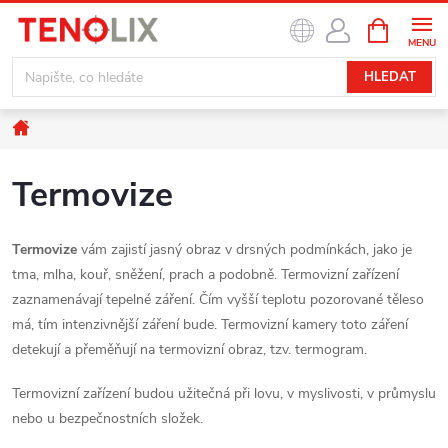
Přejít
NÁKUPNÍ
na
KOŠÍK
obsah
HLEDAT
Domů
Termovize
Termovize
vám zajistí jasný obraz v drsných podmínkách, jako je
tma, mlha, kouř, sněžení, prach a podobně. Termovizní zařízení
zaznamenávají tepelné záření. Čím vyšší teplotu pozorované těleso
má, tím intenzivnější záření bude. Termovizní kamery toto záření
detekují a přeměňují na termovizní obraz, tzv. termogram.
Termovizní zařízení budou užitečná při lovu, v myslivosti, v průmyslu
nebo u bezpečnostních složek.