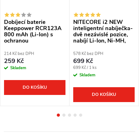
Dobíjecí baterie
NITECORE i2 NEW
Keeppower RCR123A
inteligentní nabíječka-
800 mAh (Li-Ion) s
dvě nezávislé pozice,
ochranou
nabíjí Li-Ion, Ni-MH,
Ni-Cd, 12/230V
214 Kč bez DPH
578 Kč bez DPH
259 Kč
699 Kč
Měrná
699 Kč / 1 ks
Skladem
cena:
Skladem
DO KOŠÍKU
DO KOŠÍKU