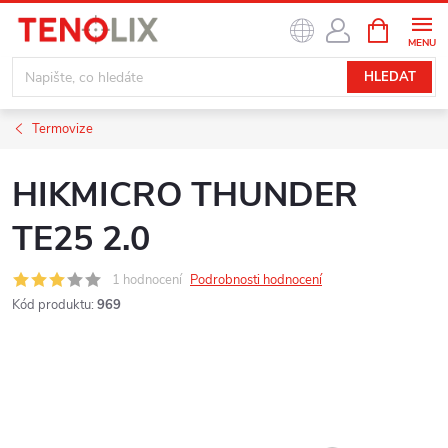
Přejít
NÁKUPNÍ
na
KOŠÍK
obsah
HLEDAT
Termovize
HIKMICRO THUNDER
TE25 2.0
1 hodnocení
Podrobnosti hodnocení
Kód produktu:
969