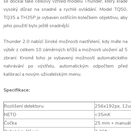
se dočkal také celkový vzhled modelu Thunder, který klade
vysoký důraz na snadné a rychlé ovládání. Model TQ50,
TQ35 a TH35P je vybaven ostřícím kolečkem objektivu, aby
jeho použití bylo ještě snadnější.
Thunder 2.0 nabízí široké možnosti nastřelení, kdy máte na
výběr z celkem 10 záměrných křížů a možnosti uložení až 5
zbraní. Kromě toho je vybavený možností automatického
nahrávání po výstřelu, automatickým odpočtem před
kalibrací a novým uživatelským menu.
Specifikace:
Rozlišení detektoru
256x192px, 12
NETD
<35mK
Čočka
25 mm + manuáln