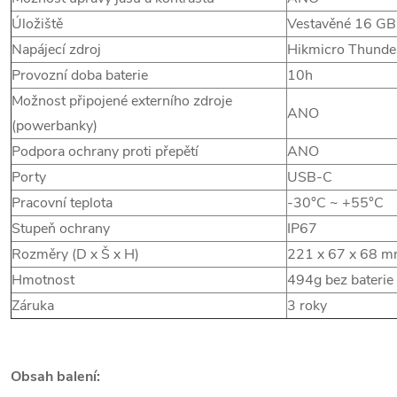
Úložiště
Vestavěné 16 GB
Napájecí zdroj
Hikmicro Thunder
Provozní doba baterie
10h
Možnost připojené externího zdroje
ANO
(powerbanky)
Podpora ochrany proti přepětí
ANO
Porty
USB-C
Pracovní teplota
-30°C ~ +55°C
Stupeň ochrany
IP67
Rozměry (D x Š x H)
221 x 67 x 68 
Hmotnost
494g bez baterie
Záruka
3 roky
Obsah balení: