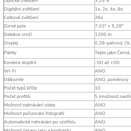
Optické zvětšení
3,25*x
Digitální zvětšení
1x, 2x, 4x, 8x
Celkové zvětšení
26x
Zorné pole
7,03° × 5,28°
Detekce srnčí
1200 m
Displej
0,39-palcový, O
Palety
Teplo jako Černá,
Korekce dioptrií
-5D až +5D
Wi-Fi
ANO
Dálkoměr
ANO, poměrový
Počet typů kříže
10
Počet profilů
5 (možnost nastře
Možnost nahrávání videa
ANO
Možnost pořizování fotografií
ANO
Automatické nahrávání po výstřelu
ANO
Možnost úpravy jasu a kontrastu
ANO