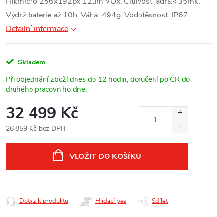
Hikmicro 256x192px 12μm VOx.
Citlivost jádra:<35mk.
Výdrž baterie až 10h.
Váha: 494g.
Vodotěsnost: IP67.
Detailní informace
Skladem
Při objednání zboží dnes do 12 hodin, doručení po ČR do
druhého pracovního dne.
32 499 Kč
26 859 Kč bez DPH
Měrná
cena:
VLOŽIT DO KOŠÍKU
Dotaz k produktu
Hlídací pes
Sdílet