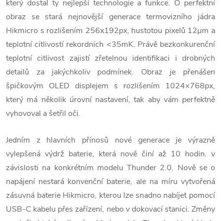
který dostal ty nejlepší technologie a funkce. O perfektní
obraz se stará nejnovější generace termovizního jádra
Hikmicro s rozlišením 256x192px, hustotou pixelů 12
μm a
teplotní citlivostí rekordních <35mK. Právě bezkonkurenční
teplotní citlivost zajistí zřetelnou identifikaci i drobných
detailů za jakýchkoliv podmínek. Obraz je přenášen
špičkovým OLED displejem s rozlišením 1024×768px,
který má několik úrovní nastavení, tak aby vám perfektně
vyhovoval a šetřil oči.
Jedním z hlavních přínosů nové generace je výrazně
vylepšená výdrž baterie, která nově činí až 10 hodin. v
závislosti na konkrétním modelu Thunder 2.0. Nově se o
napájení nestará konvenční baterie, ale na míru vytvořená
zásuvná baterie Hikmicro, kterou lze snadno nabíjet pomocí
USB-C kabelu přes zařízení, nebo v dokovací stanici. Změny