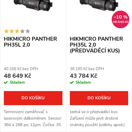
p
Abecedně
n
i
–10 %
í
48 649 Kč
s
p
HIKMICRO PANTHER
HIKMICRO PANTHER
p
r
PH35L 2.0
PH35L 2.0
(PŘEDVÁDĚCÍ KUS)
r
o
o
40 206 Kč bez DPH
36 185 Kč bez DPH
d
48 649 Kč
43 784 Kč
d
Skladem
Skladem
u
u
k
DO KOŠÍKU
DO KOŠÍKU
k
t
Termovizní zaměřovač s
Jedná se o předváděcí kus.
t
laserovým dálkoměrem. Senzor:
Zařízení může jevit drobné
ů
384 x 288 px, 12μm. Čočka: 35
známky použití (oděrky apod.).
mm. Citlivost termovizního
Zařízení je plně funkční.