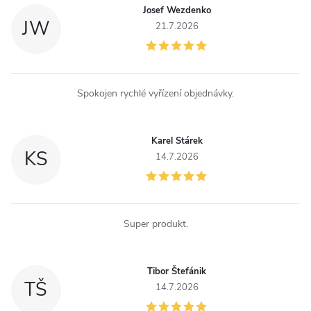
k
Josef Wezdenko
JW
y
21.7.2026
v
ý
Spokojen rychlé vyřízení objednávky.
p
i
Karel Stárek
KS
14.7.2026
s
u
Super produkt.
Tibor Štefánik
TŠ
14.7.2026