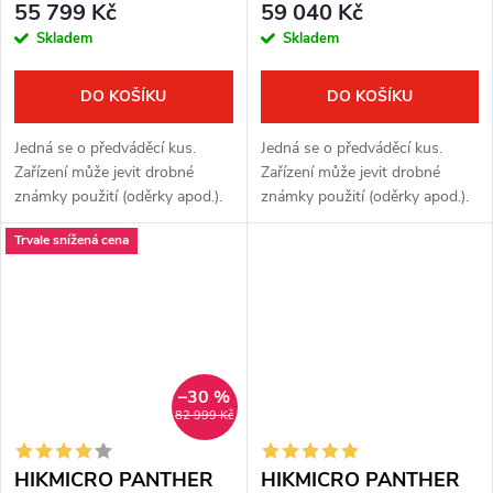
55 799 Kč
59 040 Kč
Skladem
Skladem
DO KOŠÍKU
DO KOŠÍKU
Jedná se o předváděcí kus.
Jedná se o předváděcí kus.
Zařízení může jevit drobné
Zařízení může jevit drobné
známky použití (oděrky apod.).
známky použití (oděrky apod.).
Zařízení je plně funkční.
Zařízení je plně funkční.
Trvale snížená cena
Kompletní balení. Plná záruka
Kompletní balení. Plná záruka
jeden rok. Termovizní...
jeden rok. Termovizní...
–30 %
82 999 Kč
HIKMICRO PANTHER
HIKMICRO PANTHER