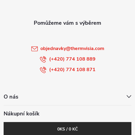
a
t
í
objednavky
@
thermvisia.com
(+420) 774 108 889
(+420) 774 108 871
O nás
Nákupní košík
0
KS /
0 KČ