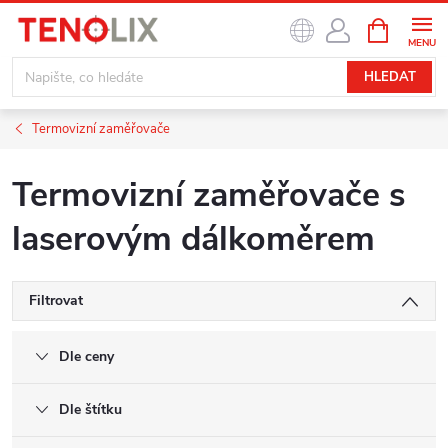
Přejít
NÁKUPNÍ
na
KOŠÍK
obsah
HLEDAT
Termovizní zaměřovače
Termovizní zaměřovače s
laserovým dálkoměrem
Filtrovat
Dle ceny
Dle štítku