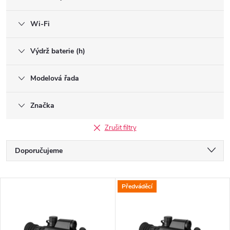
Wi-Fi
Výdrž baterie (h)
Modelová řada
Značka
Zrušit filtry
Ř
Doporučujeme
a
Nejlevnější
V
Předváděcí
z
Nejdražší
ý
Nejprodávanější
e