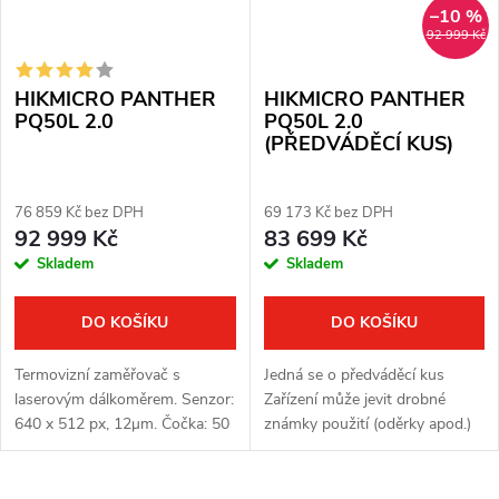
–10 %
92 999 Kč
HIKMICRO PANTHER
HIKMICRO PANTHER
PQ50L 2.0
PQ50L 2.0
(PŘEDVÁDĚCÍ KUS)
76 859 Kč bez DPH
69 173 Kč bez DPH
92 999 Kč
83 699 Kč
Skladem
Skladem
DO KOŠÍKU
DO KOŠÍKU
Termovizní zaměřovač s
Jedná se o předváděcí kus
laserovým dálkoměrem. Senzor:
Zařízení může jevit drobné
640 x 512 px, 12μm. Čočka: 50
známky použití (oděrky apod.)
mm. Citlivost termovizního
Zařízení je plně funkční
senzoru ≤ 20 mK. Detekční
Kompletní balení Plná záruka
vzdálenost: 2600 m. Optické
jeden rok Termovizní