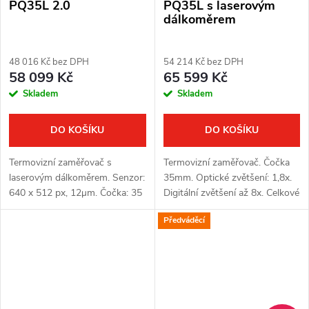
PQ35L 2.0
PQ35L s laserovým
dálkoměrem
48 016 Kč bez DPH
54 214 Kč bez DPH
58 099 Kč
65 599 Kč
Skladem
Skladem
DO KOŠÍKU
DO KOŠÍKU
Termovizní zaměřovač s
Termovizní zaměřovač. Čočka
laserovým dálkoměrem. Senzor:
35mm. Optické zvětšení: 1,8x.
640 x 512 px, 12μm. Čočka: 35
Digitální zvětšení až 8x. Celkové
mm. Citlivost termovizního
zvětšení: 14,4x. Detekce až
Předváděcí
senzoru ≤ 20 mK. Detekční
1800 m. Displej OLED
vzdálenost: 1800 m. Optické
1024x768 px. Jádro Hikmicro...
zvětšení:...