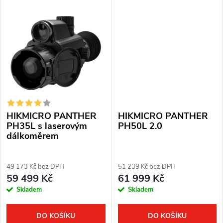
ů
senzoru ≤ 20 mK. Detekční
Kompletní balení. Plná záruka
vzdálenost: 1800 m. Optické
jeden rok. Termovizní...
zvětšení: 3x....
HIKMICRO PANTHER
HIKMICRO PANTHER
PH35L s laserovým
PH50L 2.0
dálkoměrem
49 173 Kč bez DPH
51 239 Kč bez DPH
59 499 Kč
61 999 Kč
Skladem
Skladem
DO KOŠÍKU
DO KOŠÍKU