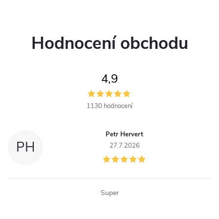
O
zvětšení:...
zaměřovač s...
v
Hodnocení obchodu
l
á
4,9
d
a
1130 hodnocení
c
Petr Hervert
í
PH
27.7.2026
p
r
Super
v