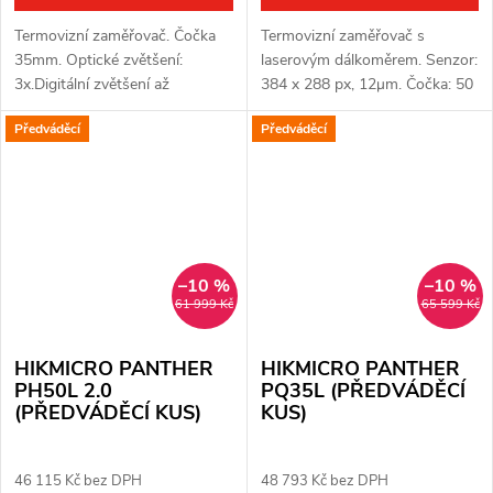
Termovizní zaměřovač. Čočka
Termovizní zaměřovač s
35mm. Optické zvětšení:
laserovým dálkoměrem. Senzor:
3x.Digitální zvětšení až
384 x 288 px, 12μm. Čočka: 50
8x.Celkové zvětšení: 24x.
mm. Citlivost termovizního
Předváděcí
Předváděcí
Detekce až 1800 m. Displej
senzoru ≤ 20 mK. Detekční
OLED 1024x768 px. Jádro
vzdálenost: 2600 m. Optické
Hikmicro 384x288px...
zvětšení:...
–10 %
–10 %
61 999 Kč
65 599 Kč
HIKMICRO PANTHER
HIKMICRO PANTHER
PH50L 2.0
PQ35L (PŘEDVÁDĚCÍ
(PŘEDVÁDĚCÍ KUS)
KUS)
46 115 Kč bez DPH
48 793 Kč bez DPH