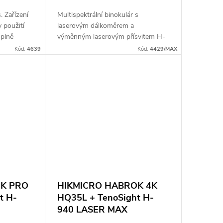
. Zařízení
Multispektrální binokulár s
 použití
laserovým dálkoměrem a
 plně
výměnným laserovým přísvitem H-
 Plná
940 LASER MAX. Termovizní
Kód:
4639
Kód:
4429/MAX
zní
senzor: 256 × 192 px, 12μm.
Citlivost termovizního senzoru: <
18...
OK PRO
HIKMICRO HABROK 4K
t H-
HQ35L + TenoSight H-
940 LASER MAX