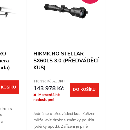
PRO
HIKMICRO STELLAR
mera
SX60LS 3.0 (PŘEDVÁDĚCÍ
ada)
KUS)
118 990 Kč bez DPH
 KOŠÍKU
143 978 Kč
DO KOŠÍKU
Momentálně
nedostupné
 dron s
Jedná se o předváděcí kus. Zařízení
a
může jevit drobné známky použití
 a
(oděrky apod.). Zařízení je plně
ptický a