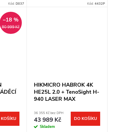
funkční. Kompletní balení. Plná
movize 640
Kód:
D037
Kód:
4432P
záruka jeden rok. Termovizní...
–18 %
80 999 Kč
N
HIKMICRO HABROK 4K
VÁDĚCÍ
HE25L 2.0 + TenoSight H-
940 LASER MAX
36 355 Kč bez DPH
 KOŠÍKU
43 989 Kč
DO KOŠÍKU
Skladem