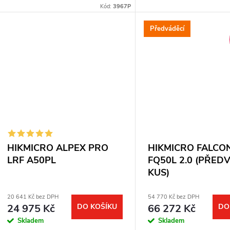
ů
vzdálenost: až 250 m. Optické
Kód:
3967P
160× hybridní zoom, ter
t
zvětšení: 3,5x. Digitální zoom: až
× 512 px a laserový...
5,8x....
Předváděcí
ů
HIKMICRO ALPEX PRO
HIKMICRO FALCO
LRF A50PL
FQ50L 2.0 (PŘED
KUS)
20 641 Kč bez DPH
54 770 Kč bez DPH
24 975 Kč
DO KOŠÍKU
66 272 Kč
DO
Skladem
Skladem