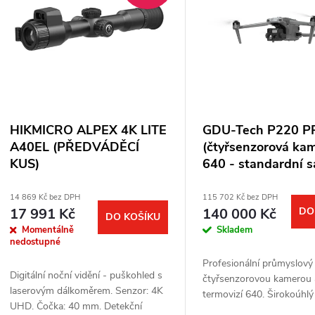
n
p
p
s
r
p
HIKMICRO ALPEX 4K LITE
GDU-Tech P220 
o
A40EL (PŘEDVÁDĚCÍ
(čtyřsenzorová ka
r
KUS)
640 - standardní s
d
o
14 869 Kč bez DPH
115 702 Kč bez DPH
17 991 Kč
140 000 Kč
DO
u
DO KOŠÍKU
d
Momentálně
Skladem
nedostupné
k
Profesionální průmyslový
u
Digitální noční vidění - puškohled s
čtyřsenzorovou kamerou 
t
laserovým dálkoměrem. Senzor: 4K
termovizí 640. Širokoúhlý
k
UHD. Čočka: 40 mm. Detekční
teleobjektiv 48 MP, 10× o