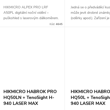
HIKMICRO ALPEX PRO LRF
Jedná se o předváděcí kus
A50PL digitální noční vidění –
může jevit drobné známky
puškohled s laserovým dálkoměrem.
(oděrky apod.). Zařízení je
Senzor: 4512 × 2512 px (12 MP).
funkční. Kompletní balení.
Kód:
4645
Objektiv: 50 mm. Detekční
záruka jeden rok. Termovi
vzdálenost: až 350 m. Optické...
monokulár s...
HIKMICRO HABROK PRO
HIKMICRO HABR
HQ50LN + TenoSight H-
HQ50L + TenoSigh
940 LASER MAX
940 LASER MAX