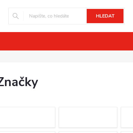
HLEDAT
ní vidění
Drony
Fotopasti
Příslu
Značky