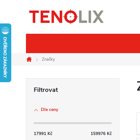
Přejít
na
obsah
Značky
Termovize
Noč
Značky
Domů
P
o
Dle ceny
s
t
17991
Kč
159976
Kč