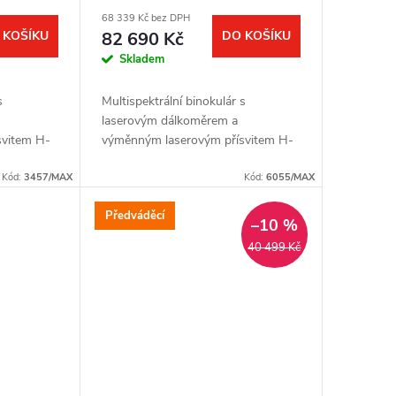
68 339 Kč bez DPH
 KOŠÍKU
82 690 Kč
DO KOŠÍKU
Skladem
s
Multispektrální binokulár s
laserovým dálkoměrem a
svitem H-
výměnným laserovým přísvitem H-
izní
940 LASER MAX. Termovizní
μm.
Kód:
3457/MAX
senzor: 640 × 512 px, 12μm.
Kód:
6055/MAX
nzoru: ≤
Citlivost termovizního senzoru: <
Předváděcí
20...
–10 %
40 499 Kč