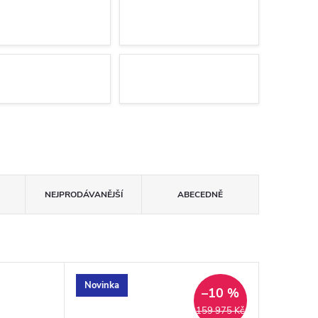
NEJPRODÁVANĚJŠÍ
ABECEDNĚ
Novinka
–10 %
159 975 Kč