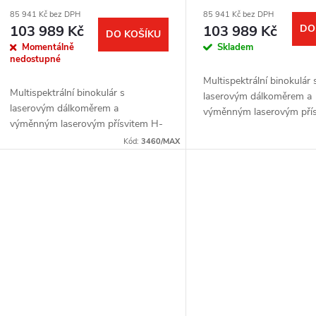
85 941 Kč bez DPH
85 941 Kč bez DPH
103 989 Kč
103 989 Kč
DO
DO KOŠÍKU
Momentálně
Skladem
nedostupné
Multispektrální binokulár 
Multispektrální binokulár s
laserovým dálkoměrem a
laserovým dálkoměrem a
výměnným laserovým pří
výměnným laserovým přísvitem H-
940 LASER MAX. Termov
940 LASER MAX. Termovizní
Kód:
3460/MAX
senzor: 640 × 512 px, 12
senzor: 640 × 512 px, 12μm.
Citlivost termovizního se
Citlivost termovizního senzoru: ≤
15mK....
15mK....