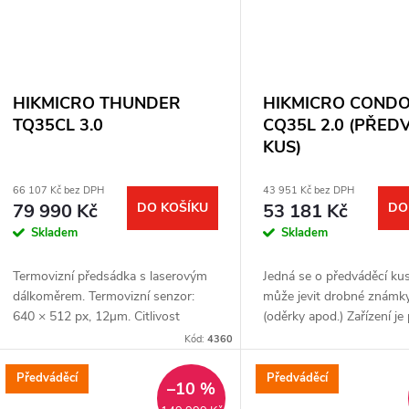
HIKMICRO THUNDER
HIKMICRO COND
TQ35CL 3.0
CQ35L 2.0 (PŘED
KUS)
66 107 Kč bez DPH
43 951 Kč bez DPH
79 990 Kč
DO KOŠÍKU
53 181 Kč
DO
Skladem
Skladem
Termovizní předsádka s laserovým
Jedná se o předváděcí kus
dálkoměrem. Termovizní senzor:
může jevit drobné známky
640 × 512 px, 12μm. Citlivost
(oděrky apod.) Zařízení je
termovizního senzoru: ≤ 15
funkční Kompletní balení 
Kód:
4360
mK. Čočka: 35 mm. Detekční
záruka jeden rok Termovi
vzdálenost: 1800 m....
monokulár s...
Předváděcí
Předváděcí
–10 %