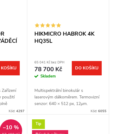
OR
HIKMICRO HABROK 4K
VÁDĚCÍ
HQ35L
65 041 Kč bez DPH
 KOŠÍKU
78 700 Kč
DO KOŠÍKU
Skladem
 Zařízení
Multispektrální binokulár s
 použití
laserovým dálkoměrem. Termovizní
 plně
senzor: 640 × 512 px, 12μm.
Plná
Citlivost termovizního senzoru: < 20
Kód:
4297
Kód:
6055
zní
mK. Optický modul pro noční vidění:
3840 × 2160...
Tip
–10 %