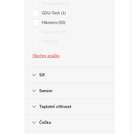
l
Bestguarder
0
GDU-Tech
1
í
Hikmicro
50
i
Meprolight
0
PARD
0
Všechny značky
Síť
Senzor
Teplotní citlivost
Čočka