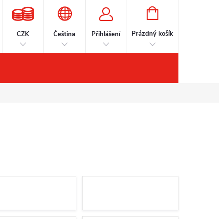
NÁKUPNÍ
KOŠÍK
Prázdný košík
CZK
Čeština
Přihlášení
šenství
Kontakty
Značky