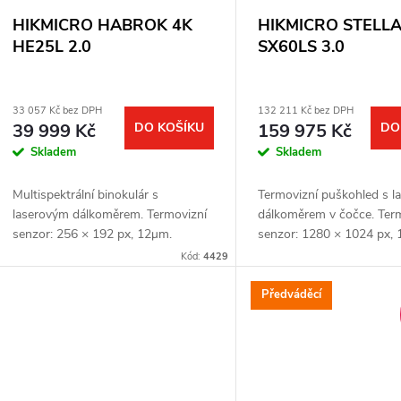
HIKMICRO HABROK 4K
HIKMICRO STELL
HE25L 2.0
SX60LS 3.0
33 057 Kč bez DPH
132 211 Kč bez DPH
39 999 Kč
DO KOŠÍKU
159 975 Kč
DO
Skladem
Skladem
Multispektrální binokulár s
Termovizní puškohled s 
laserovým dálkoměrem. Termovizní
dálkoměrem v čočce. Ter
senzor: 256 × 192 px, 12μm.
senzor: 1280 × 1024 px,
Citlivost termovizního senzoru: < 18
Citlivost termovizního se
Kód:
4429
mK. Optický modul pro noční vidění:
mK. Čočka: 60 mm. Detek
3840 × 2160...
vzdálenost:...
Předváděcí