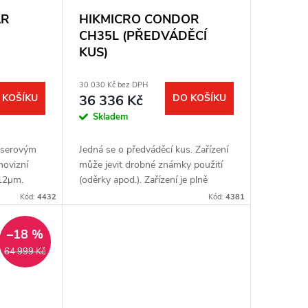
AR
HIKMICRO CONDOR
CH35L (PŘEDVÁDĚCÍ
KUS)
30 030 Kč bez DPH
 KOŠÍKU
36 336 Kč
DO KOŠÍKU
Skladem
laserovým
Jedná se o předváděcí kus. Zařízení
movizní
může jevit drobné známky použití
 12μm.
(oděrky apod.). Zařízení je plně
nzoru: ≤ 15
funkční. Kompletní balení. Plná
Kód:
4432
Kód:
4381
ční
záruka jeden rok. Termovizní...
–18 %
64 999 Kč