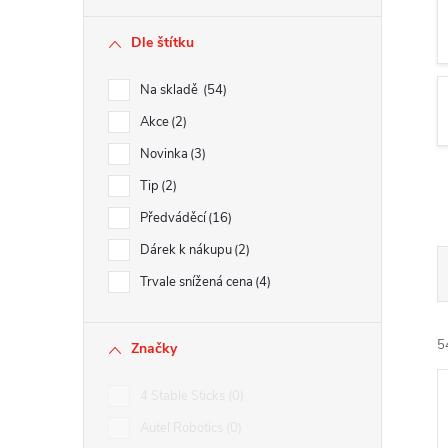
r
Dle štítku
a
Na skladě
54
n
Akce
2
Novinka
3
n
Tip
2
í
Předváděcí
16
Dárek k nákupu
2
p
Trvale snížená cena
4
a
5
Značky
n
4 Stable Sticks
0
e
Autel Robotics
0